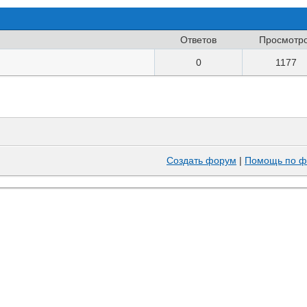
Ответов
Просмотр
0
1177
Создать форум
|
Помощь по ф