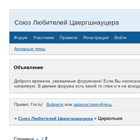
Союз Любителей Цвергшнауцера
Форум
Участники
Правила
Регистрация
Войти
Активные темы
Объявление
Доброго времени, уважаемые форумчане! Если Вы написали 
напрямую. В движке форума есть какой то глюк и я не все
Привет, Гость!
Войдите
или
зарегистрируйтесь
.
Цирюльня
»
Союз Любителей Цвергшнауцера
»
Страница:
«
1
2