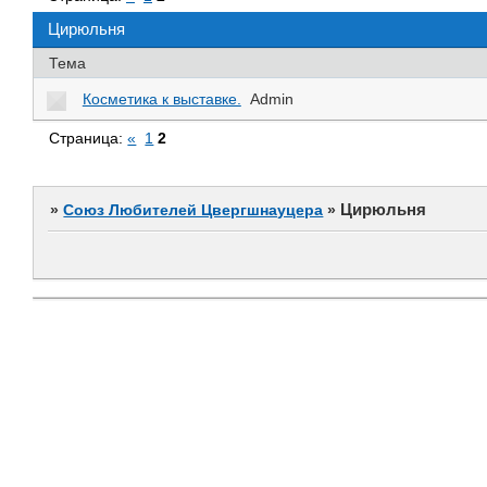
Цирюльня
Тема
Косметика к выставке.
Admin
Страница:
«
1
2
Цирюльня
»
Союз Любителей Цвергшнауцера
»