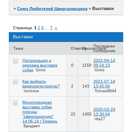
Выставки
»
Союз Любителей Цвергшнауцера
»
Страница:
1
2
3
…
7
»
Выставки
Последнее
Тема
Ответов
Просмотров
сообщение
Организация и
2022-04-14
реклама выставок
0
1159
09:24:13
собак
Grinii
Grinii
Как выбрать
2021-07-14
видеорегистратор?
2
143
13:45:04
потолок
Tomas8844
Монопородная
выставка собак
2020-03-24
породы
22
1455
13:30:04
"Цвергшнауцер"
rita27
14.06.14 г.Тюмень
Бриджит