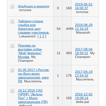
2019-05-01
Альбуцид и аналоги
0
160
16:00:37
потолок
потолок
Тайланд-страна
улыбок или
2018-08-29
Азиатское шоу
54
4494
12:16:19
глазами участников.
Missansh
Lukasevich
[
1
2
]
Поездки на
выставки собак
2017-08-04
"Мой Чемпион"
11
493
18:50:21
My
Москва
My
Champion
Champion
01.05.2017-г.Ростов-
2017-04-19
на-Дону-моно
1
175
12:54:33
цвергшнауцер, ранг
Мыслитель
ПК
Мыслитель
18.12.2016 САС
(ЧРКФ) "Дельта-
2016-12-02
Пал" + Моно
0
165
19:08:14
цвергшнауцер (ПК)
delta-pal
delta-pal