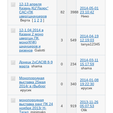
12-13 апреля
Казань,КЦ"Лаэрс"
2014-05-01
САС+ПК
82
3988
23:10:42
цвергшнауцеров
Нико
Верта
[
1
2
3
]
12-1.04.2014 в
Казани 2 моно
2014-04-19
цвергшн.ПК,
3
549
12:19:03
моно(КЧК)
tanya12345
шнауцеров и
ризенов
Galotti
2014-03-11
Донецк 2хCACIB 8-9
0
234
15:17:59
марта
shama
shama
Монопородная
2014-01-08
выставка 25мая
0
340
19:22:30
2014г в гВыборг
ирусик
ирусик
монопородная
2013-11-26
выставка ранг ПК 24
4
919
05:07:53
ноября 2013г Н-
Olik
Тагил
minimaks