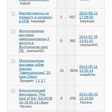
Galotti
Мастер-классы по
2014-08-12
грумингу и хедлингу
1
607
17:08:50
в СПБ
katyaspb
katyaspb
Монопородная
выставка
2014-07-25
цвергшнауцеров 3
0
381
13:01:52
августа в
shartash01
Волгодонске ранг
ПК.
shartash01
Монопородная
выставка собак
2014-06-11
породы
51
3604
19:35:14
"Цвергшнауцер" 10
evladiche
мая г.Омск
Бриджит
[
1
2
]
Кинологический
фестиваль "The
2014-06-03
land of fire" 4хCACIB
3
436
13:14:04
15-18.05.14 г.Баку
Наталь
Наталь