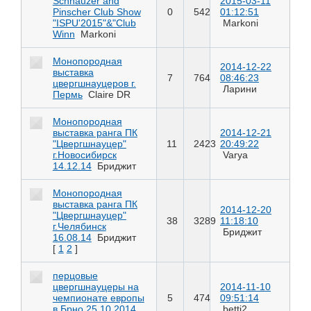
Schnauzer and
2015-03-11
Pinscher Club Show
0
542
01:12:51
"ISPU'2015"&"Club
Markoni
Winn
Markoni
Монопородная
2014-12-22
выставка
7
764
08:46:23
цвергшнауцеров г.
Ларини
Пермь
Claire DR
Монопородная
выставка ранга ПК
2014-12-21
"Цвергшнауцер"
11
2423
20:49:22
г.Новосибирск
Varya
14.12.14
Бриджит
Монопородная
выставка ранга ПК
2014-12-20
"Цвергшнауцер"
38
3289
11:18:10
г.Челябинск
Бриджит
16.08.14
Бриджит
[
1
2
]
перцовые
цвергшнауцеры на
2014-11-10
чемпионате европы
5
474
09:51:14
в Брно 25.10.2014
betti2