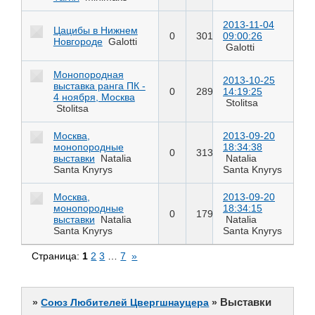
2013-11-04
Цацибы в Нижнем
0
301
09:00:26
Новгороде
Galotti
Galotti
Монопородная
2013-10-25
выставка ранга ПК -
0
289
14:19:25
4 ноября, Москва
Stolitsa
Stolitsa
Москва,
2013-09-20
монопородные
18:34:38
0
313
выставки
Natalia
Natalia
Santa Knyrys
Santa Knyrys
Москва,
2013-09-20
монопородные
18:34:15
0
179
выставки
Natalia
Natalia
Santa Knyrys
Santa Knyrys
Страница:
1
2
3
…
7
»
Выставки
»
Союз Любителей Цвергшнауцера
»