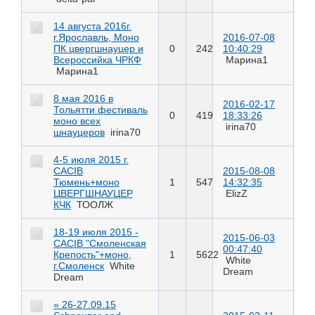
14 августа 2016г.
г.Ярославль, Моно
2016-07-08
ПК цвергшнауцер и
0
242
10:40:29
Всероссийка ЧРКФ
Марина1
Марина1
8 мая 2016 в
2016-02-17
Тольятти фестиваль
0
419
18:33:26
моно всех
irina70
шнауцеров
irina70
4-5 июля 2015 г.
CACIB
2015-08-08
Тюмень+моно
1
547
14:32:35
ЦВЕРГШНАУЦЕР
ElizZ
КЧК
ТООЛЖ
18-19 июля 2015 -
2015-06-03
CACIB "Смоленская
00:47:40
Крепость"+моно,
1
5622
White
г.Смоленск
White
Dream
Dream
» 26-27.09.15