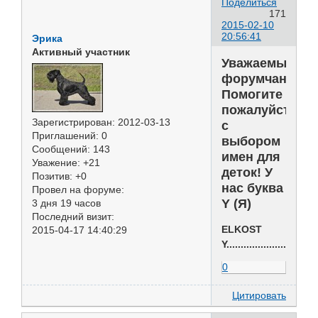
Поделиться
171
2015-02-10
20:56:41
Эрика
Активный участник
Уважаемые
форумчане!
Помогите
пожалуйста
Зарегистрирован
: 2012-03-13
с
Приглашений:
0
выбором
Сообщений:
143
имен для
Уважение:
+21
деток! У
Позитив:
+0
нас буква
Провел на форуме:
Y (Я)
3 дня 19 часов
Последний визит:
ELKOST
2015-04-17 14:40:29
Y.......................
0
Цитировать