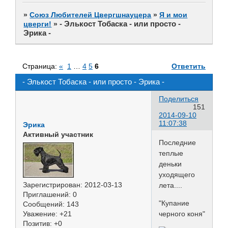
»
Союз Любителей Цвергшнауцера
»
Я и мои
- Элькост Тобаска - или просто -
цверги!
»
Эрика -
Страница:
«
1
…
4
5
6
Ответить
- Элькост Тобаска - или просто - Эрика -
Поделиться
151
2014-09-10
11:07:38
Эрика
Активный участник
Последние
теплые
деньки
уходящего
Зарегистрирован
: 2012-03-13
лета....
Приглашений:
0
"Купание
Сообщений:
143
Уважение:
+21
черного коня"
Позитив:
+0