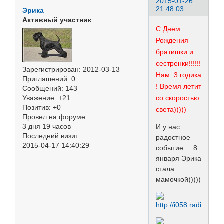
2015-01-26
21:48:03
Эрика
Активный участник
С Днем
Рождения
братишки и
сестренки!!!!!!
Зарегистрирован
: 2012-03-13
Нам 3 годика
Приглашений:
0
! Время летит
Сообщений:
143
Уважение:
+21
со скоростью
Позитив:
+0
света)))))
Провел на форуме:
3 дня 19 часов
И у нас
Последний визит:
радостное
2015-04-17 14:40:29
событие.... 8
января Эрика
стала
мамочкой))))))