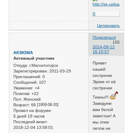
0
Цитировать
Поделиться
155
2014-09-12
16:10:57
AKSIOMA
Активный участник
Привет
Откуда:
г.Магнитогорск
нашей
Зарегистрирован
: 2011-03-29
сестренке
Приглашений:
0
Эрике от её
Сообщений:
107
сестренки
Уважение:
+4
Позитив:
+22
Тианы!!!
Пол:
Женский
Завидуем
Возраст:
66
[1959-08-20]
вам белой
Провел на форуме:
завистью! А
5 дней 19 часов
Последний визит:
мы этим
2018-12-04 13:58:01
летом ни