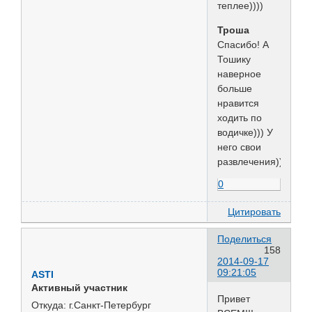
теплее))))
Троша
Спасибо! А
Тошику
наверное
больше
нравится
ходить по
водичке))) У
него свои
развлечения))))
0
Цитировать
Поделиться
158
2014-09-17
09:21:05
ASTI
Активный участник
Привет
Откуда:
г.Санкт-Петербург