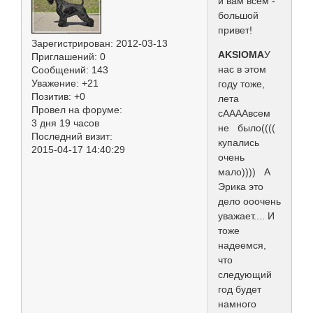
и вам всем -
большой
привет!
Зарегистрирован
: 2012-03-13
AKSIOMA
У
Приглашений:
0
нас в этом
Сообщений:
143
Уважение:
+21
году тоже,
Позитив:
+0
лета
Провел на форуме:
сААААвсем
3 дня 19 часов
не было((((
Последний визит:
купались
2015-04-17 14:40:29
очень
мало)))) А
Эрика это
дело ооочень
уважает.... И
тоже
надеемся,
что
следующий
год будет
намного