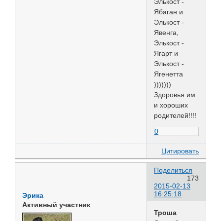
Элькост -
Ябаган и
Элькост -
Явенга,
Элькост -
Ягарт и
Элькост -
Ягенетта
)))))))
Здоровья им
и хороших
родителей!!!!
0
Цитировать
Поделиться
173
2015-02-13
16:25:18
Эрика
Активный участник
Троша