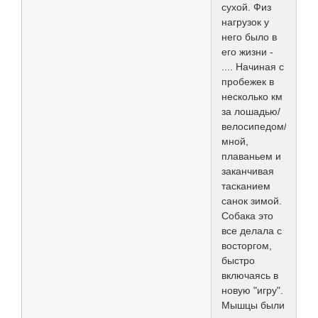
сухой. Физ
нагрузок у
него было в
его жизни -
.... Начиная с
пробежек в
несколько км
за лошадью/
велосипедом/
мной,
плаваньем и
заканчивая
тасканием
санок зимой.
Собака это
все делала с
восторгом,
быстро
включаясь в
новую "игру".
Мышцы были