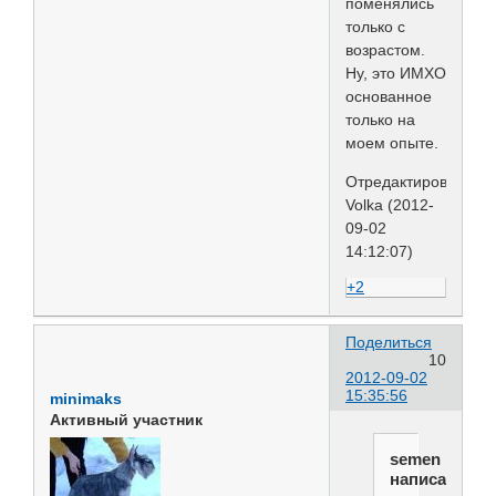
поменялись
только с
возрастом.
Ну, это ИМХО
основанное
только на
моем опыте.
Отредактировано
Volka (2012-
09-02
14:12:07)
+2
Поделиться
10
2012-09-02
15:35:56
minimaks
Активный участник
semen
написал(а):