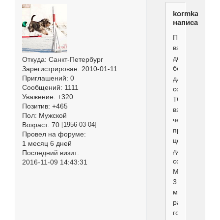
kormkazan
написал(а):
Подумываю
взять
дорожку
Откуда:
Санкт-Петербург
беговую
Зарегистрирован
: 2010-01-11
Приглашений:
0
для
Сообщений:
1111
собак.
Уважение:
+320
ТОчнее
Позитив:
+465
взять
Пол:
Мужской
человеческую
Возраст:
70
[1956-03-04]
просто
Провел на форуме:
целенаправле
1 месяц 6 дней
для
Последний визит:
собак.
2016-11-09 14:43:31
Мелкой
3
месяца,
раньше
года