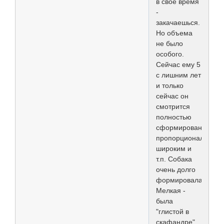
в свое время
-
закачаешься.
Но объема
не было
особого.
Сейчас ему 5
с лишним лет
и только
сейчас он
смотрится
полностью
сформированным,
пропорциональным,
широким и
т.п. Собака
очень долго
формировалась.
Мелкая -
была
"глистой в
скафандре"