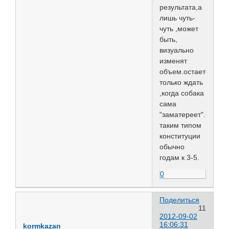
результата,а
лишь чуть-
чуть ,может
быть,
визуально
изменят
объем.остается
только ждать
,когда собака
сама
"заматереет".С
таким типом
конституции
обычно
годам к 3-5.
0
Поделиться
11
2012-09-02
16:06:31
kormkazan