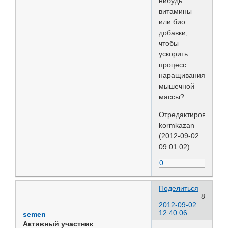
нибудь
витамины
или био
добавки,
чтобы
ускорить
процесс
наращивания
мышечной
массы?
Отредактировано
kormkazan
(2012-09-02
09:01:02)
0
Поделиться
8
2012-09-02
12:40:06
semen
Активный участник