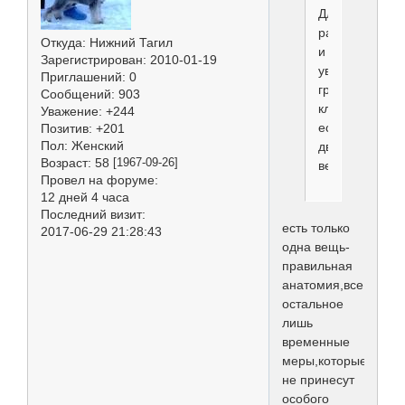
Для
развития
Откуда:
Нижний Тагил
и
Зарегистрирован
: 2010-01-19
увеличения
Приглашений:
0
грудной
Сообщений:
903
клетки
Уважение:
+244
есть
Позитив:
+201
Пол:
Женский
две
Возраст:
58
[1967-09-26]
вещи
Провел на форуме:
12 дней 4 часа
Последний визит:
есть только
2017-06-29 21:28:43
одна вещь-
правильная
анатомия,все
остальное
лишь
временные
меры,которые
не принесут
особого