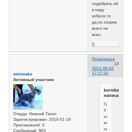
подобрать ей
в пару
кобеля,то
да,но скорее
всего не
всех.
0
Поделиться
13
2012-09-02
17:17:31
minimaks
Активный участник
kormkazan
написал(а):
Грустно.
У
Откуда:
Нижний Тагил
нас
Зарегистрирован
: 2010-01-19
именно
Приглашений:
0
он...
Сообщений:
903