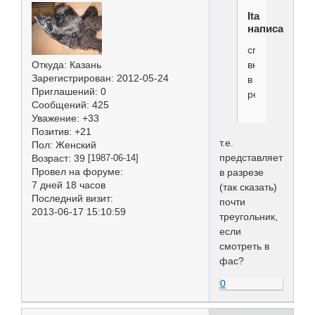
Ita
написал(а):
сплющена
внизу
Откуда:
Казань
Зарегистрирован
: 2012-05-24
в
Приглашений:
0
ребрах
Сообщений:
425
Уважение:
+33
Позитив:
+21
т.е.
Пол:
Женский
представляет
Возраст:
39
[1987-06-14]
Провел на форуме:
в разрезе
7 дней 18 часов
(так сказать)
Последний визит:
почти
2013-06-17 15:10:59
треугольник,
если
смотреть в
фас?
0