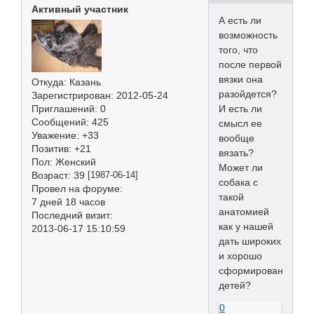
Активный участник
А есть ли
возможность
того, что
после первой
вязки она
Откуда:
Казань
разойдется?
Зарегистрирован
: 2012-05-24
И есть ли
Приглашений:
0
Сообщений:
425
смысл ее
Уважение:
+33
вообще
Позитив:
+21
вязать?
Пол:
Женский
Может ли
Возраст:
39
[1987-06-14]
собака с
Провел на форуме:
такой
7 дней 18 часов
анатомией
Последний визит:
как у нашей
2013-06-17 15:10:59
дать широких
и хорошо
сформированных
детей?
0