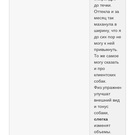
до течки.
Оттекла и за
месяц так
маханула в
ширину, что я
до сих пор не
могу к ней
привыкнуть.
То же самое
могу сказать
и про
клиентских
собак.
Физ.упражнения
улучшат
внешний вид
и тонус
собаки,
слегка
изменят
объемы.