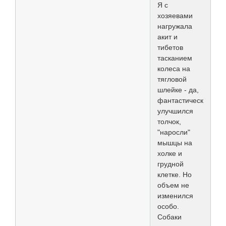
Я с
хозяевами
нагружала
акит и
тибетов
тасканием
колеса на
тягловой
шлейке - да,
фантастически
улучшился
толчок,
"наросли"
мышцы на
холке и
грудной
клетке. Но
объем не
изменился
особо.
Собаки