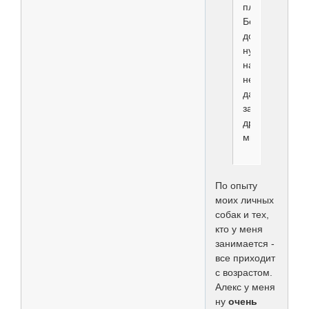
плавание.
Беговая
дорожка
нужных
нагрузок
не
дает,
задействует
другие
мышцы.
По опыту
моих личных
собак и тех,
кто у меня
занимается -
все приходит
с возрастом.
Алекс у меня
ну
очень