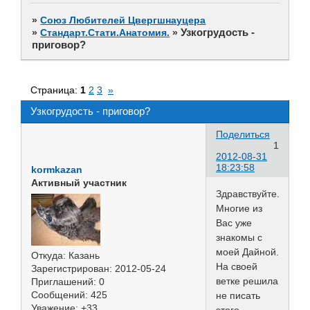
»
Союз Любителей Цвергшнауцера
Узкогрудость -
»
Стандарт.Стати.Анатомия.
»
приговор?
Страница:
1
2
3
»
Узкогрудость - приговор?
Поделиться
1
2012-08-31
18:23:58
kormkazan
Активный участник
Здравствуйте.
Многие из
Вас уже
знакомы с
моей Дайной.
Откуда:
Казань
На своей
Зарегистрирован
: 2012-05-24
ветке решила
Приглашений:
0
Сообщений:
425
не писать
Уважение:
+33
этого