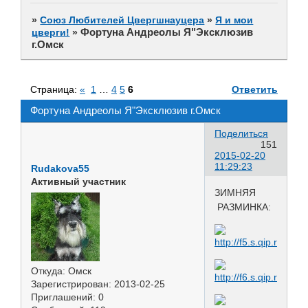
»
Союз Любителей Цвергшнауцера
»
Я и мои
Фортуна Андреолы Я"Эксклюзив
цверги!
»
г.Омск
Страница:
«
1
…
4
5
6
Ответить
Фортуна Андреолы Я"Эксклюзив г.Омск
Поделиться
151
2015-02-20
11:29:23
Rudakova55
Активный участник
ЗИМНЯЯ
РАЗМИНКА:
Откуда:
Омск
Зарегистрирован
: 2013-02-25
Приглашений:
0