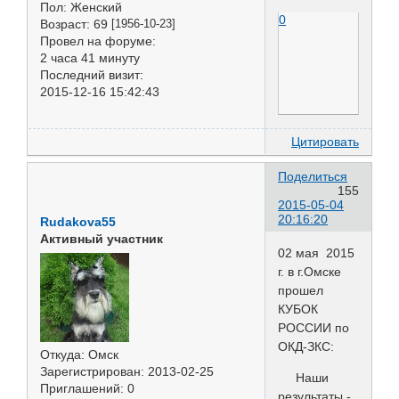
Пол:
Женский
0
Возраст:
69
[1956-10-23]
Провел на форуме:
2 часа 41 минуту
Последний визит:
2015-12-16 15:42:43
Цитировать
Поделиться
155
2015-05-04
20:16:20
Rudakova55
Активный участник
02 мая 2015
г. в г.Омске
прошел
КУБОК
РОССИИ по
ОКД-ЗКС:
Откуда:
Омск
Зарегистрирован
: 2013-02-25
Наши
Приглашений:
0
результаты -