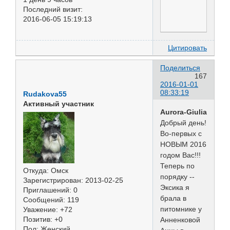
Последний визит:
2016-06-05 15:19:13
Цитировать
Поделиться
167
2016-01-01
08:33:19
Rudakova55
Активный участник
Aurora-Giulia
Добрый день!
Во-первых с
НОВЫМ 2016
годом Вас!!!
Теперь по
Откуда:
Омск
порядку --
Зарегистрирован
: 2013-02-25
Эксика я
Приглашений:
0
брала в
Сообщений:
119
питомнике у
Уважение:
+72
Позитив:
+0
Анненковой
Пол:
Женский