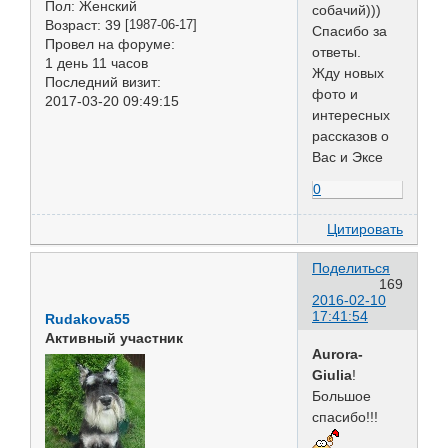
Пол:
Женский
собачий)))
Возраст:
39
[1987-06-17]
Спасибо за
Провел на форуме:
ответы.
1 день 11 часов
Жду новых
Последний визит:
фото и
2017-03-20 09:49:15
интересных
рассказов о
Вас и Эксе
0
Цитировать
Поделиться
169
2016-02-10
17:41:54
Rudakova55
Активный участник
Aurora-
Giulia
!
Большое
спасибо!!!