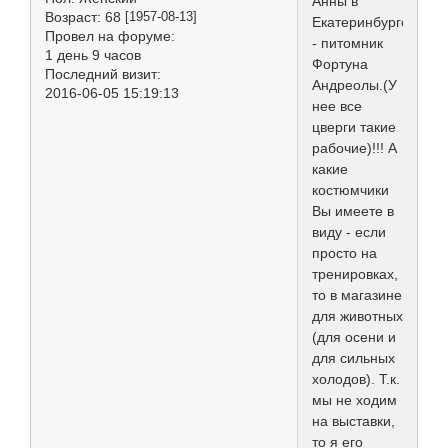
Анны в
Возраст:
68
[1957-08-13]
Екатеринбурге
Провел на форуме:
- питомник
1 день 9 часов
Фортуна
Последний визит:
Андреолы.(У
2016-06-05 15:19:13
нее все
цверги такие
рабочие)!!! А
какие
костюмчики
Вы имеете в
виду - если
просто на
тренировках,
то в магазине
для животных
(для осени и
для сильных
холодов). Т.к.
мы не ходим
на выставки,
то я его