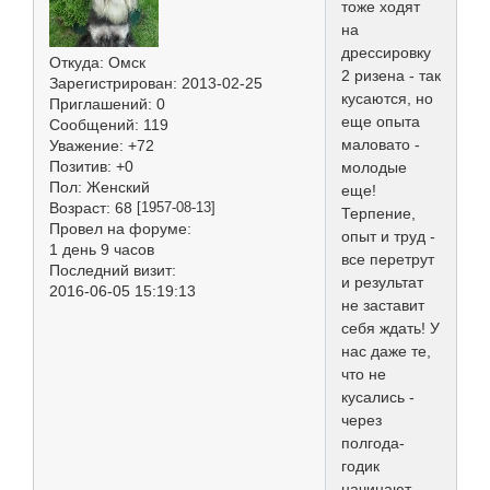
тоже ходят
на
дрессировку
Откуда:
Омск
2 ризена - так
Зарегистрирован
: 2013-02-25
кусаются, но
Приглашений:
0
еще опыта
Сообщений:
119
маловато -
Уважение:
+72
Позитив:
+0
молодые
Пол:
Женский
еще!
Возраст:
68
[1957-08-13]
Терпение,
Провел на форуме:
опыт и труд -
1 день 9 часов
все перетрут
Последний визит:
и результат
2016-06-05 15:19:13
не заставит
себя ждать! У
нас даже те,
что не
кусались -
через
полгода-
годик
начинают