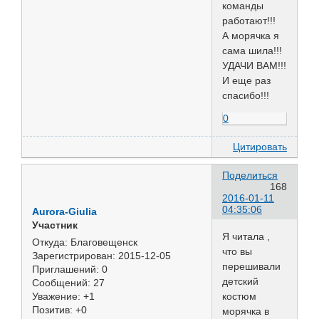
команды
работают!!!
А морячка я
сама шила!!!
УДАЧИ ВАМ!!!
И еще раз
спасибо!!!
0
Цитировать
Поделиться
168
2016-01-11
04:35:06
Aurora-Giulia
Участник
Я читала ,
Откуда:
Благовещенск
что вы
Зарегистрирован
: 2015-12-05
перешивали
Приглашений:
0
детский
Сообщений:
27
костюм
Уважение:
+1
Позитив:
+0
морячка в