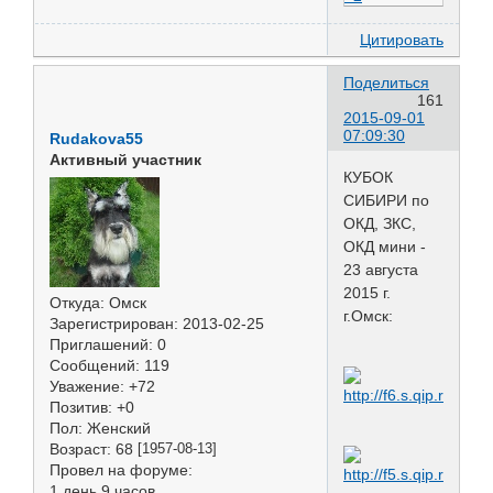
Цитировать
Поделиться
161
2015-09-01
07:09:30
Rudakova55
Активный участник
КУБОК
СИБИРИ по
ОКД, ЗКС,
ОКД мини -
23 августа
2015 г.
Откуда:
Омск
г.Омск:
Зарегистрирован
: 2013-02-25
Приглашений:
0
Сообщений:
119
Уважение:
+72
Позитив:
+0
Пол:
Женский
Возраст:
68
[1957-08-13]
Провел на форуме:
1 день 9 часов