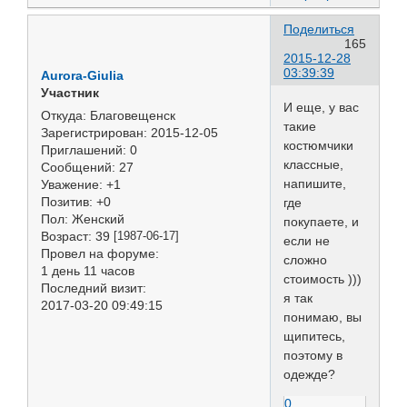
Поделиться
165
2015-12-28
03:39:39
Aurora-Giulia
Участник
И еще, у вас
Откуда:
Благовещенск
такие
Зарегистрирован
: 2015-12-05
костюмчики
Приглашений:
0
классные,
Сообщений:
27
напишите,
Уважение:
+1
Позитив:
+0
где
Пол:
Женский
покупаете, и
Возраст:
39
[1987-06-17]
если не
Провел на форуме:
сложно
1 день 11 часов
стоимость )))
Последний визит:
я так
2017-03-20 09:49:15
понимаю, вы
щипитесь,
поэтому в
одежде?
0