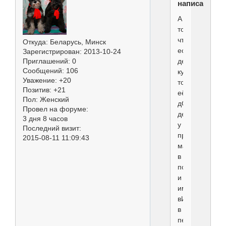
написал(а):
А
то,
что
Откуда:
Беларусь, Минск
если
Зарегистрирован
: 2013-10-24
делается
Приглашений:
0
Сообщений:
106
купировка,
Уважение:
+20
то
Позитив:
+21
её
Пол:
Женский
дОлжно
Провел на форуме:
делать
3 дня 8 часов
у
Последний визит:
проверенного
2015-08-11 11:09:43
мастера,разб
в
породе
и
имеющего
вИдение
в
перспективе