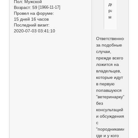
Пол:
Мужской
действительн
Возраст:
59
[1966-11-17]
развелось
Провел на форуме:
много.
15 дней 16 часов
Последний визит:
2020-07-03 03:41:10
Ответственность
за подобные
случаи,
прежде всего
ложится на
владельцев,
которые идут
в первую
попавшуюся
"ветеринарку",
без
консультаций
и обсуждения
с
"породниками",
где и у кого