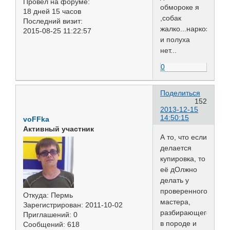
Провел на форуме:
обмороке я
18 дней 15 часов
,собак
Последний визит:
жалко...наркоз
2015-08-25 11:22:57
и полуха
нет...
0
Поделиться
152
2013-12-15
14:50:15
voFFka
Активный участник
А то, что если
делается
купировка, то
её дОлжно
делать у
проверенного
Откуда:
Пермь
мастера,
Зарегистрирован
: 2011-10-02
разбирающегося
Приглашений:
0
в породе и
Сообщений:
618