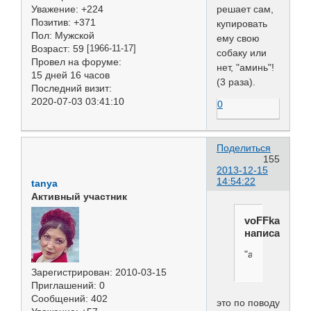
решает сам,
Уважение:
+224
Позитив:
+371
купировать
Пол:
Мужской
ему свою
Возраст:
59
[1966-11-17]
собаку или
Провел на форуме:
нет, "аминь"!
15 дней 16 часов
(3 раза).
Последний визит:
2020-07-03 03:41:10
0
Поделиться
155
2013-12-15
14:54:22
tanya
Активный участник
voFFka
написал(а):
"аминь"!
Зарегистрирован
: 2010-03-15
Приглашений:
0
Сообщений:
402
это по поводу