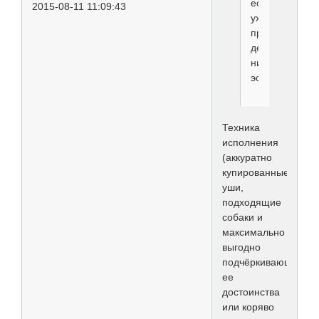
есть,форму
2015-08-11 11:09:43
уха
примитивной
делают,вооб
никакой
эстетики...
Техника
исполнения
(аккуратно
купированные
уши,
подходящие
собаки и
максимально
выгодно
подчёркивающие
ее
достоинства
или коряво