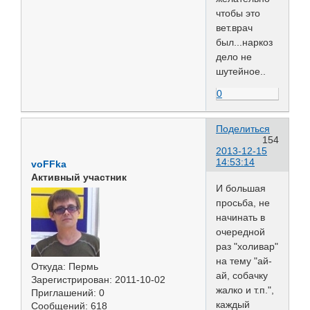
чтобы это
вет.врач
был...наркоз
дело не
шутейное..
0
Поделиться
154
2013-12-15
14:53:14
voFFka
Активный участник
И большая
просьба, не
начинать в
очередной
раз "холивар"
на тему "ай-
Откуда:
Пермь
ай, собачку
Зарегистрирован
: 2011-10-02
жалко и т.п.",
Приглашений:
0
каждый
Сообщений:
618