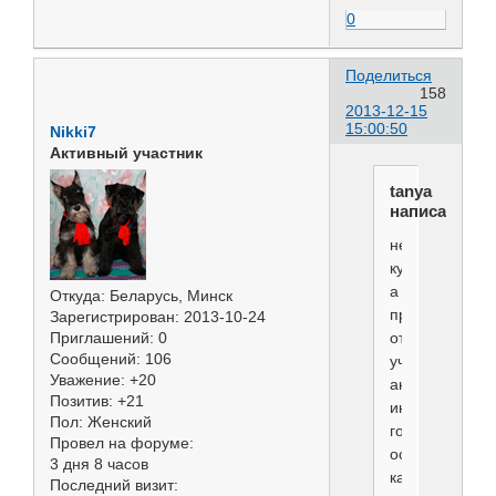
0
Поделиться
158
2013-12-15
15:00:50
Nikki7
Активный участник
tanya
написал(а):
не
купируют
а
Откуда:
Беларусь, Минск
просто
Зарегистрирован
: 2013-10-24
отхрякивают,б
Приглашений:
0
Сообщений:
106
учета
Уважение:
+20
анатомически
Позитив:
+21
индивидуальн
Пол:
Женский
головы,ракови
Провел на форуме:
оставляют
3 дня 8 часов
как
Последний визит: