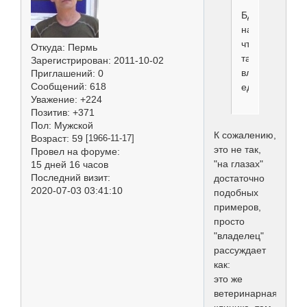
Бдем
надеяться,
что
Откуда:
Пермь
таких
Зарегистрирован
: 2011-10-02
владельцев
Приглашений:
0
Сообщений:
618
единицы..
Уважение:
+224
Позитив:
+371
Пол:
Мужской
К сожалению,
Возраст:
59
[1966-11-17]
это не так,
Провел на форуме:
"на глазах"
15 дней 16 часов
Последний визит:
достаточно
2020-07-03 03:41:10
подобных
примеров,
просто
"владелец"
рассуждает
как:
это же
ветеринарная