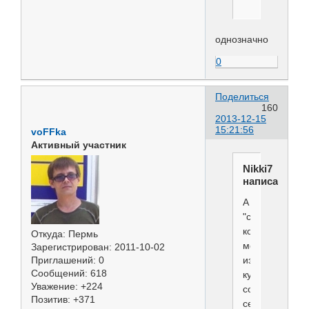
однозначно
0
Поделиться
160
2013-12-15
15:21:56
voFFka
Активный участник
Nikki7
написал(а):
А
"специалистов
которые
Откуда:
Пермь
могут
Зарегистрирован
: 2011-10-02
изуродовать
Приглашений:
0
Сообщений:
618
купировкой
Уважение:
+224
собаку
Позитив:
+371
сейчас