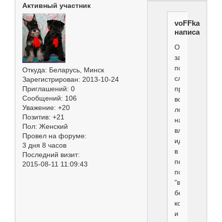
Активный участник
voFFka
написал(а):
Ответственнос
за
подобные
Откуда:
Беларусь, Минск
случаи,
Зарегистрирован
: 2013-10-24
прежде
Приглашений:
0
Сообщений:
106
всего
Уважение:
+20
ложится
Позитив:
+21
на
Пол:
Женский
владельцев,к
Провел на форуме:
идут
3 дня 8 часов
в
Последний визит:
первую
2015-08-11 11:09:43
попавшуюся
"ветеринарку"
без
консультаций
и