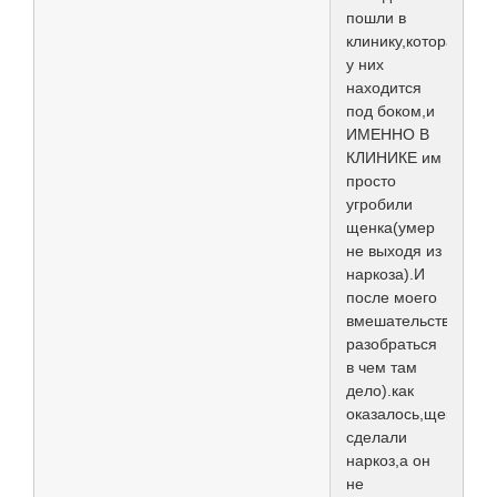
пошли в
клинику,которая
у них
находится
под боком,и
ИМЕННО В
КЛИНИКЕ им
просто
угробили
щенка(умер
не выходя из
наркоза).И
после моего
вмешательства(пое
разобраться
в чем там
дело).как
оказалось,щенку
сделали
наркоз,а он
не