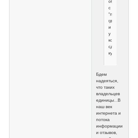
обсуждения
с
"породниками"
где
и
у
кого
сделать
купировку.
Бдем
надеяться,
что таких
владельцев
единицы...В
наш век
интернета и
потока
информации
и отзывов,