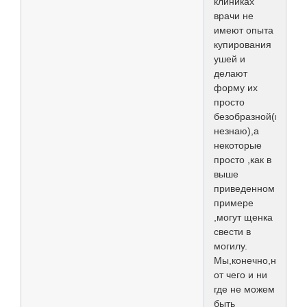
клиниках
врачи не
имеют опыта
купирования
ушей и
делают
форму их
просто
безобразной(по
незнаю),а
некоторые
просто ,как в
выше
приведенном
примере
,могут щенка
свести в
могилу.
Мы,конечно,ни
от чего и ни
где не можем
быть