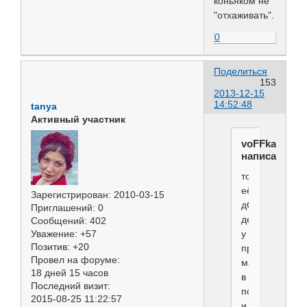
коньяком не
"отхаживать".
0
Поделиться
153
2013-12-15
14:52:48
tanya
Активный участник
voFFka
написал(а):
то
её
Зарегистрирован
: 2010-03-15
дОлжно
Приглашений:
0
делать
Сообщений:
402
Уважение:
+57
у
Позитив:
+20
проверенного
Провел на форуме:
мастера,разб
18 дней 15 часов
в
Последний визит:
породе
2015-08-25 11:22:57
и