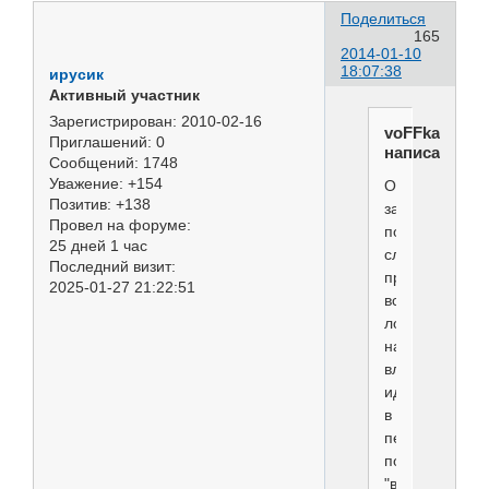
Поделиться
165
2014-01-10
18:07:38
ирусик
Активный участник
Зарегистрирован
: 2010-02-16
voFFka
Приглашений:
0
написал(а):
Сообщений:
1748
Уважение:
+154
Ответственнос
Позитив:
+138
за
Провел на форуме:
подобные
25 дней 1 час
случаи,
Последний визит:
прежде
2025-01-27 21:22:51
всего
ложится
на
владельцев,к
идут
в
первую
попавшуюся
"ветеринарку"