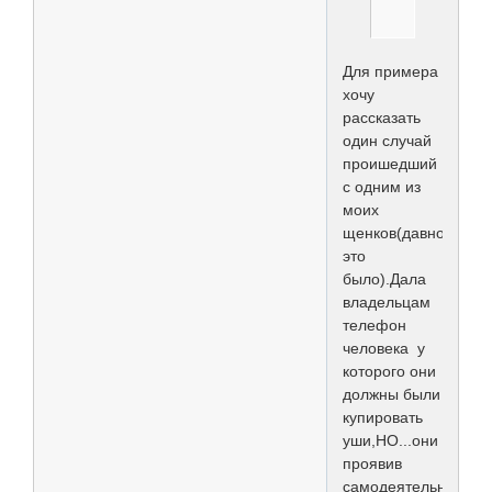
Для примера
хочу
рассказать
один случай
проишедший
с одним из
моих
щенков(давно
это
было).Дала
владельцам
телефон
человека у
которого они
должны были
купировать
уши,НО...они
проявив
самодеятельность