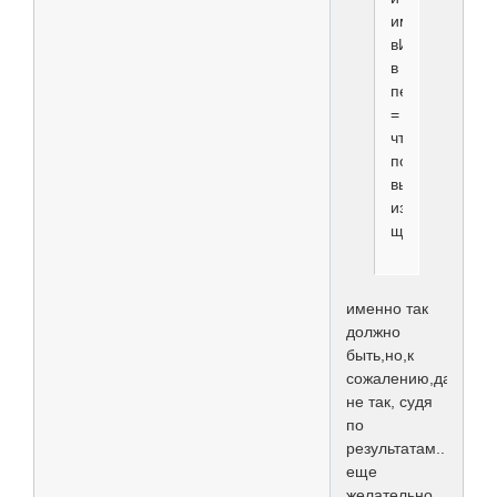
имеющего
вИдение
в
перспективе
=
что
потом
вырастет
из
щенка,
именно так
должно
быть,но,к
сожалению,далеко
не так, судя
по
результатам..
еще
желательно