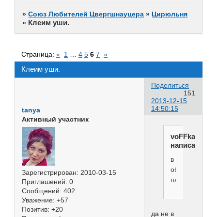
»
Союз Любителей Цвергшнауцера
»
Цирюльня
Клеим уши.
»
Страница:
«
1
…
4
5
6
7
»
Клеим уши.
Поделиться
151
2013-12-15
14:50:15
tanya
Активный участник
voFFka
написал(а):
в
обмороки
Зарегистрирован
: 2010-03-15
падают
Приглашений:
0
Сообщений:
402
Уважение:
+57
Позитив:
+20
да не в