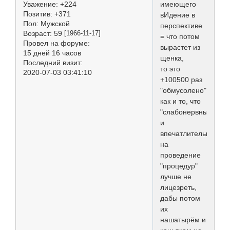
имеющего
Уважение:
+224
Позитив:
+371
вИдение в
Пол:
Мужской
перспективе
Возраст:
59
[1966-11-17]
= что потом
Провел на форуме:
вырастет из
15 дней 16 часов
щенка,
Последний визит:
то это
2020-07-03 03:41:10
+100500 раз
"обмусолено",
как и то, что
"слабонервным"
и
впечатлительным,
на
проведение
"процедур"
лучше не
лицезреть,
дабы потом
их
нашатырём и