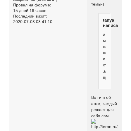
темы-)
Провел на форуме:
15 дней 16 часов
Последний визит:
tanya
2020-07-03 03:41:10
написал(а):
а
мне
жалко,именно
поэтому
и
отказалась
,мое
право...
Вот и я об
этом, каждый
решает для
себя сам