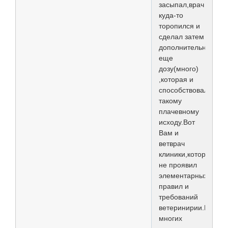
засыпал,врач
куда-то
торопился и
сделал затем
дополнительно
еще
дозу(много)
,которая и
способствовала
такому
плачевному
исходу.Вот
Вам и
ветврач
клиники,который
не проявил
элементарных
правил и
требований
ветеринирии.Во
многих