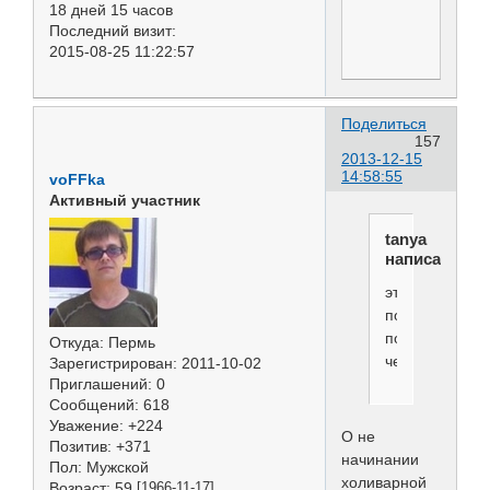
18 дней 15 часов
Последний визит:
2015-08-25 11:22:57
Поделиться
157
2013-12-15
14:58:55
voFFka
Активный участник
tanya
написал(а):
это
по
поводу
Откуда:
Пермь
чего?
Зарегистрирован
: 2011-10-02
Приглашений:
0
Сообщений:
618
Уважение:
+224
О не
Позитив:
+371
начинании
Пол:
Мужской
холиварной
Возраст:
59
[1966-11-17]