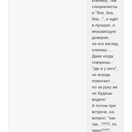
клиника, там
специалисты
и "бла, бла,
бла...", и идёт
в лучшую, и
внушающую
доверие,
на его взгляд,
клинику.....
Даже когда
говоришь -
"где и у кого",
не всегда
помогает....,
но за руку же
не будешь
водить!
А потом при
встрече, на
вопрос: "как
так...!?!?!, по
чему!?!?",