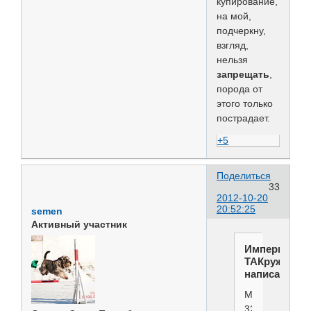
купирование,
на мой,
подчеркну,
взгляд,
нельзя
запрещать
,
порода от
этого только
пострадает.
+5
Поделиться
33
2012-10-20
20:52:25
semen
Активный участник
Империя
ТАКруж
написал(а):
Меньше
32см