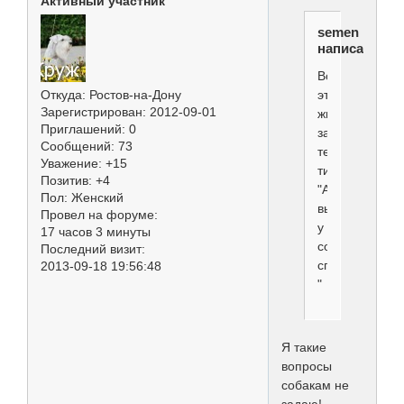
Активный участник
semen
написал(а):
Вот
этих
Откуда:
Ростов-на-Дону
Зарегистрирован
: 2012-09-01
животно-
Приглашений:
0
защитных
Сообщений:
73
телодвижений
Уважение:
+15
типа
Позитив:
+4
"А
Пол:
Женский
вы
Провел на форуме:
у
17 часов 3 минуты
собаки
Последний визит:
спросили...?
2013-09-18 19:56:48
"
Я такие
вопросы
собакам не
задаю!