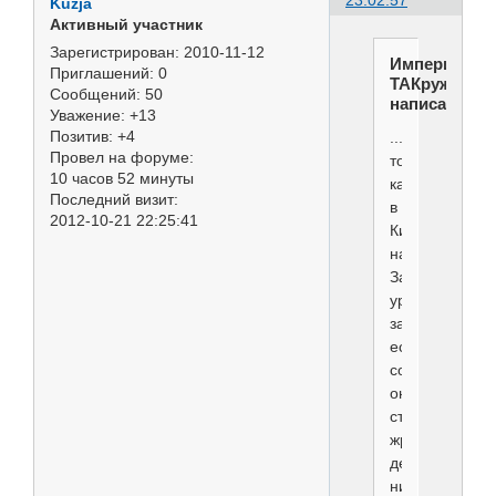
23:02:57
Kuzja
Активный участник
Зарегистрирован
: 2010-11-12
Империя
Приглашений:
0
ТАКруж
Сообщений:
50
написал(а):
Уважение:
+13
Позитив:
+4
...после
Провел на форуме:
того,
10 часов 52 минуты
как
Последний визит:
в
2012-10-21 22:25:41
Китае
на
Законодатель
уровне
запретили
есть
собак,
они
стали
жрать
детей...челове
ничего...как-