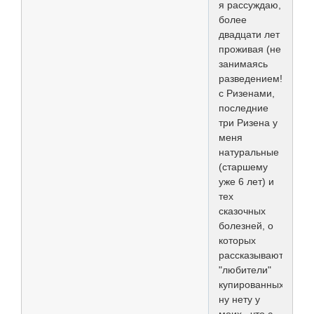
я рассуждаю,
более
двадцати лет
проживая (не
занимаясь
разведением!!!)
с Ризенами,
последние
три Ризена у
меня
натуральные
(старшему
уже 6 лет) и
тех
сказочных
болезней, о
которых
рассказывают
"любители"
купированных
ну нету у
моих...что с