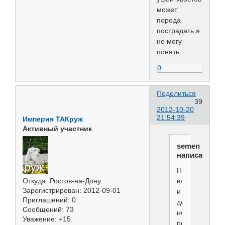
может
порода
пострадать я
не могу
понять.
0
Поделиться
39
2012-10-20
21:54:39
Империя ТАКруж
Активный участник
semen
написал(а):
Прекрасно
вяжут,
Откуда:
Ростов-на-Дону
Зарегистрирован
: 2012-09-01
и
Приглашений:
0
дети
Сообщений:
73
нормальные
Уважение:
+15
рождаются,