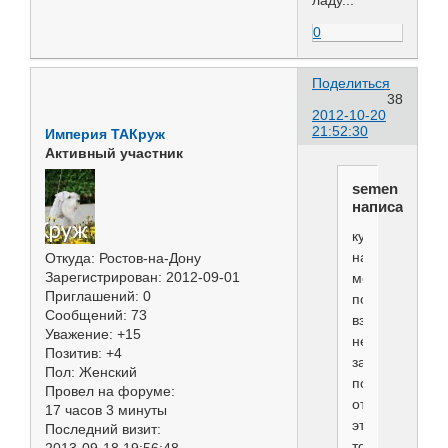
ладу...
0
Поделиться
38
2012-10-20
21:52:30
Империя ТАКруж
Активный участник
semen
написал(а):
купирование,
на
Откуда:
Ростов-на-Дону
Зарегистрирован
: 2012-09-01
мой,
Приглашений:
0
подчеркну,
Сообщений:
73
взгляд,
Уважение:
+15
нельзя
Позитив:
+4
запрещать,
Пол:
Женский
порода
Провел на форуме:
от
17 часов 3 минуты
этого
Последний визит:
только
2013-09-18 19:56:48