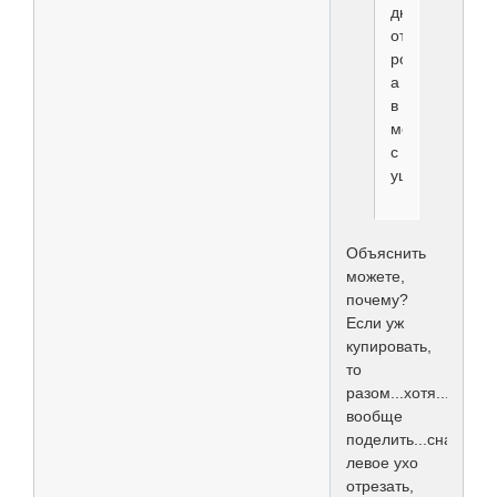
дня
от
роду,
а
в
месте
с
ушами!
Объяснить
можете,
почему?
Если уж
купировать,
то
разом...хотя...можно
вообще
поделить...сначала
левое ухо
отрезать,