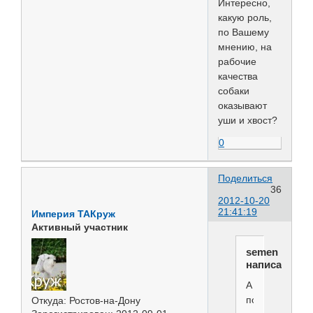
Интересно,
какую роль,
по Вашему
мнению, на
рабочие
качества
собаки
оказывают
уши и хвост?
0
Поделиться
36
2012-10-20
21:41:19
Империя ТАКруж
Активный участник
semen
написал(а):
А
по
Откуда:
Ростов-на-Дону