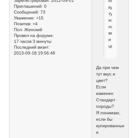
Зарегистрирован
: 2012-09-01
поводу
Приглашений:
0
купирования-
Сообщений:
73
тут,
Уважение:
+15
извините,
Позитив:
+4
на
Пол:
Женский
вкус
Провел на форуме:
и
17 часов 3 минуты
цвет...
Последний визит:
2013-09-18 19:56:48
Да при чем
тут вкус и
цвет?
Если
изменен
Стандарт
породы?
Я понимаю,
если бы
купированные
и