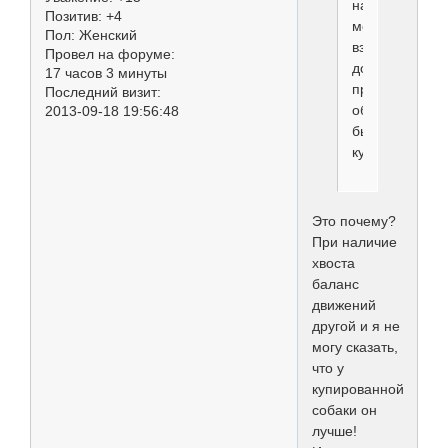
на
Позитив:
+4
мой
Пол:
Женский
взгляд,
Провел на форуме:
должны,
17 часов 3 минуты
просто
Последний визит:
обязаны
2013-09-18 19:56:48
быть
купированы,
Это почему?
При наличие
хвоста
баланс
движений
другой и я не
могу сказать,
что у
купированной
собаки он
лучше!