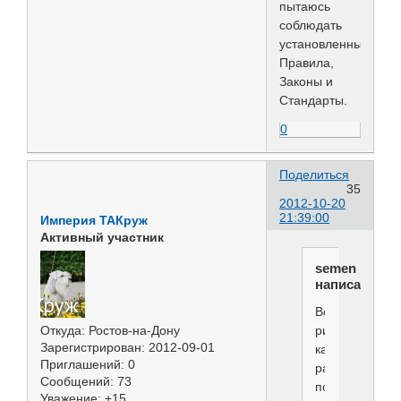
пытаюсь
соблюдать
установленные
Правила,
Законы и
Стандарты.
0
Поделиться
35
2012-10-20
21:39:00
Империя ТАКруж
Активный участник
semen
написал(а):
Вот
ризены,
Откуда:
Ростов-на-Дону
Зарегистрирован
: 2012-09-01
как
Приглашений:
0
рабочая
Сообщений:
73
порода,
Уважение:
+15