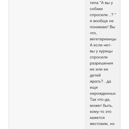
типа "А вы у
собаки
спросили...? "
я вообще не
понимаю! Вы
что,
вегетарианцы?
А если нет-
вы у курицы
спросили
разрешения
ее или ее
детей
жрать?...да
еще
нерожденных!!!?
Так что-да,
может быть,
кому-то это
кажется
жестоким, но