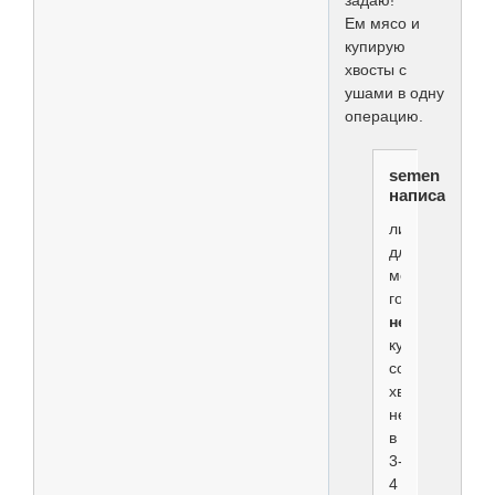
Ем мясо и
купирую
хвосты с
ушами в одну
операцию.
semen
написал(а):
лично
для
меня
гораздо
неправильне
купировать
собаке
хвост
не
в
3-
4