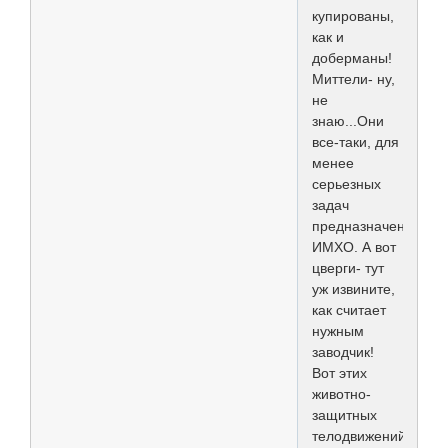
купированы,
как и
доберманы!
Миттели- ну,
не
знаю...Они
все-таки, для
менее
серьезных
задач
предназначены,
ИМХО. А вот
цверги- тут
уж извините,
как считает
нужным
заводчик!
Вот этих
животно-
защитных
телодвижений,