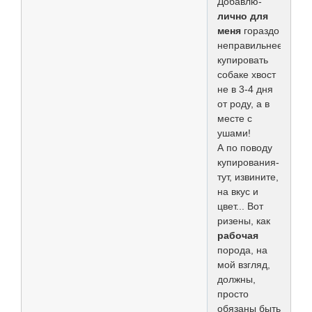
Добавлю-
лично для
меня
гораздо
неправильнее
купировать
собаке хвост
не в 3-4 дня
от роду, а в
месте с
ушами!
А по поводу
купирования-
тут, извините,
на вкус и
цвет... Вот
ризены, как
рабочая
порода, на
мой взгляд,
должны,
просто
обязаны быть