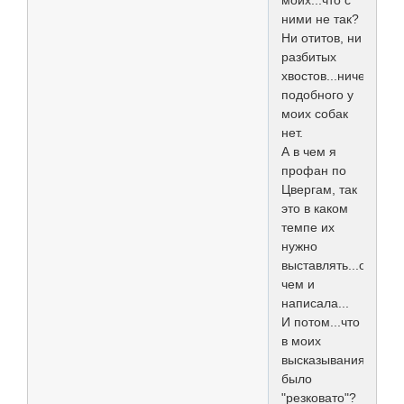
ними не так?
Ни отитов, ни
разбитых
хвостов...ничего
подобного у
моих собак
нет.
А в чем я
профан по
Цвергам, так
это в каком
темпе их
нужно
выставлять...о
чем и
написала...
И потом...что
в моих
высказываниях
было
"резковато"?