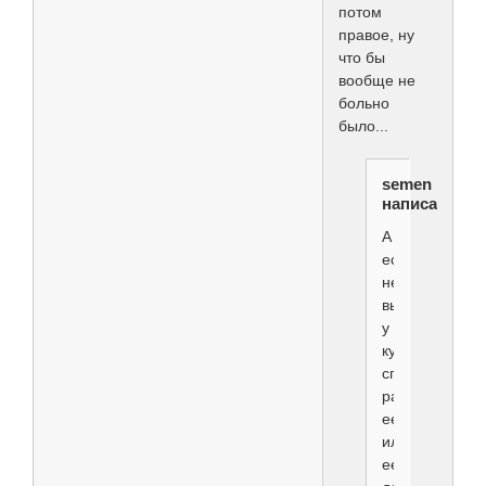
потом
правое, ну
что бы
вообще не
больно
было...
semen
написал(а):
А
если
нет-
вы
у
курицы
спросили
разрешения
ее
или
ее