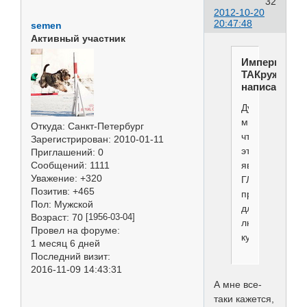
32
2012-10-20
20:47:48
semen
Активный участник
Империя
ТАКруж
написал(а):
Думается
мне,
Откуда:
Санкт-Петербург
что
Зарегистрирован
: 2010-01-11
это
Приглашений:
0
является
Сообщений:
1111
Уважение:
+320
ГЛАВНОЙ
Позитив:
+465
причиной
Пол:
Мужской
для
Возраст:
70
[1956-03-04]
любителей
Провел на форуме:
купировки.
1 месяц 6 дней
Последний визит:
2016-11-09 14:43:31
А мне все-
таки кажется,