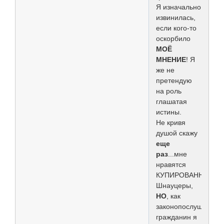
Я изначально
извинилась,
если кого-то
оскорбило
МОЁ
МНЕНИЕ
! Я
же не
претендую
на роль
глашатая
истины.
Не кривя
душой скажу
еще
раз
...мне
нравятся
КУПИРОВАННЫЕ
Шнауцеры,
НО
, как
законопослушный
гражданин я