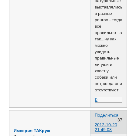
натуральные
выставлялись
в разных
рингах - тогда
всё
правильно...а
так...ну как
можно
увидеть
правильные
ли уши и
хвост у
собаки или
нет, когда они
отсутствуют!
0
Поделиться
37
2012-10-20
21:49:08
Империя ТАКруж