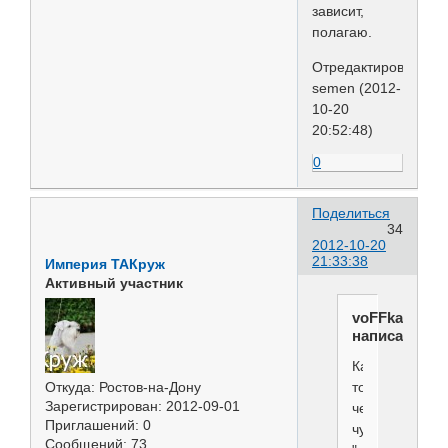
зависит,
полагаю.
Отредактировано
semen (2012-
10-20
20:52:48)
0
Поделиться
34
2012-10-20
21:33:38
Империя ТАКруж
Активный участник
voFFka
написал(а):
Как
то
Откуда:
Ростов-на-Дону
Зарегистрирован
: 2012-09-01
через
Приглашений:
0
чур
Сообщений:
73