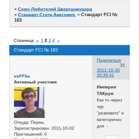
»
Союз Любителей Цвергшнауцера
Стандарт FCI №
»
Стандарт.Стати.Анатомия.
»
183
Страница:
«
1
2
3
4
»
Стандарт FCI № 183
Поделиться
31
2012-10-20
20:39:41
voFFka
Активный участник
Империя
ТАКруж
Как то через
чур
"резковато" и
категорично
Откуда:
Пермь
для -
Зарегистрирован
: 2011-10-02
Приглашений:
0