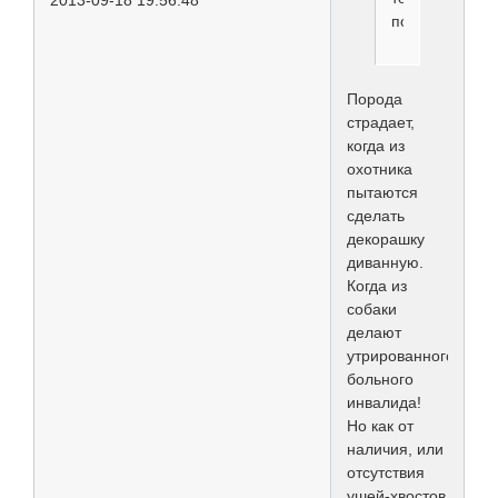
пострадает.
Порода
страдает,
когда из
охотника
пытаются
сделать
декорашку
диванную.
Когда из
собаки
делают
утрированного
больного
инвалида!
Но как от
наличия, или
отсутствия
ушей-хвостов