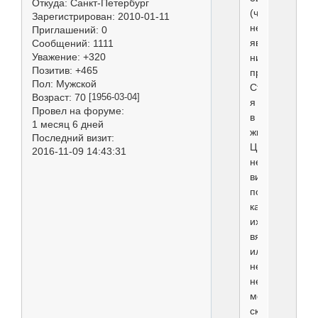
Откуда:
Санкт-Петербург
(что
Зарегистрирован
: 2010-01-11
не
Приглашений:
0
является
Сообщений:
1111
Уважение:
+320
нижним
Позитив:
+465
пределом
Пол:
Мужской
Стандарта)
Возраст:
70
[1956-03-04]
я
Провел на форуме:
в
1 месяц 6 дней
живую
Последний визит:
Цвержиков
2016-11-09 14:43:31
не
видела,
поэтому
как
их
вяжут
или
нет
не
могу
сказать.