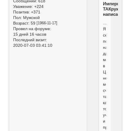
Сообщений:
618
Империя
Уважение:
+224
ТАКруж
Позитив:
+371
написал(а):
Пол:
Мужской
.......................
Возраст:
59
[1966-11-17]
Провел на форуме:
Я
15 дней 16 часов
себя
Последний визит:
породником
2020-07-03 03:41:10
на
данный
момент
в
Цвергах
не
могу
считать,
так
как
только
учусь
и
присматриваю