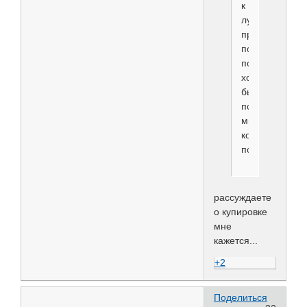
к
лучшим
представител
породы,
поэтому
хотелось
бы
послушать
мнение
корифеев
породы...........
рассуждаете
о купировке
мне
кажется...
+2
Поделиться