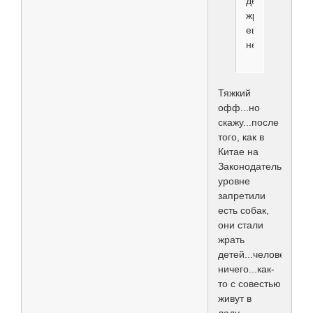
детей
жрать?...да
еще
нерожденных!!
Тяжкий
офф...но
скажу...после
того, как в
Китае на
Законодательном
уровне
запретили
есть собак,
они стали
жрать
детей...человеческих
ничего...как-
то с совестью
живут в