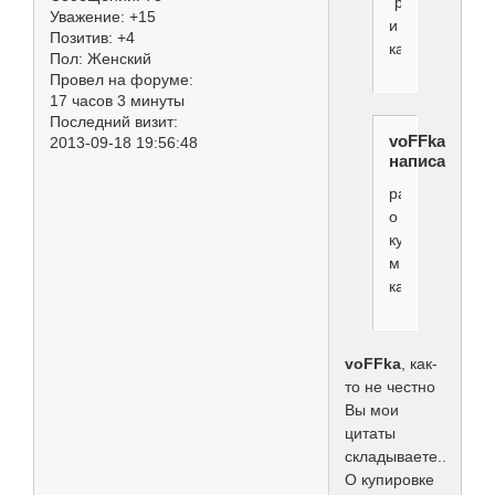
"резковато"
Уважение:
+15
и
Позитив:
+4
категорично
Пол:
Женский
Провел на форуме:
17 часов 3 минуты
Последний визит:
voFFka
2013-09-18 19:56:48
написал(а):
рассуждаете
о
купировке
мне
кажется...
voFFka
, как-
то не честно
Вы мои
цитаты
складываете...
О купировке