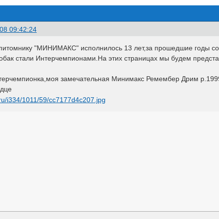
08 09:42:24
 питомнику "МИНИМАКС" исполнилось 13 лет,за прошедшие годы с
 собак стали Интерчемпионами.На этих страницах мы будем предста
терчемпионка,моя замечательная Минимакс Ремембер Дрим р.1999 
рдце