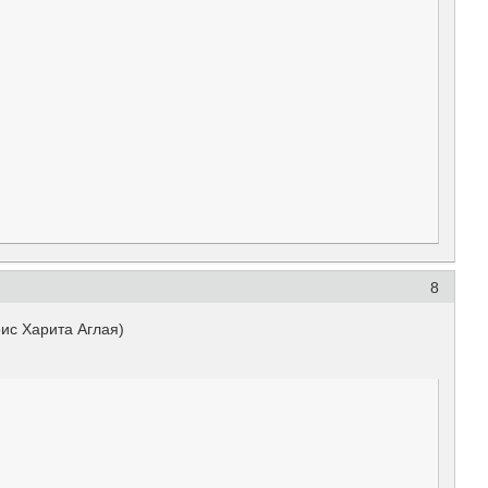
8
с Харита Аглая)