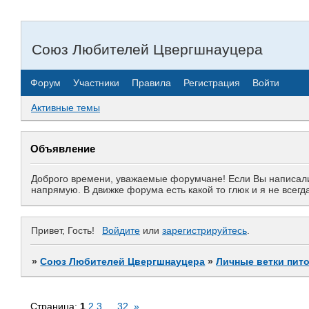
Союз Любителей Цвергшнауцера
Форум
Участники
Правила
Регистрация
Войти
Активные темы
Объявление
Доброго времени, уважаемые форумчане! Если Вы написали 
напрямую. В движке форума есть какой то глюк и я не все
Привет, Гость!
Войдите
или
зарегистрируйтесь
.
»
Союз Любителей Цвергшнауцера
»
Личные ветки пит
Страница:
1
2
3
…
32
»