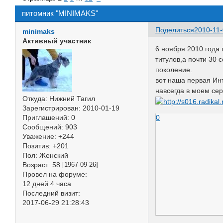
питомник "MINIMAKS"
Поделиться
2010-11-
minimaks
Активный участник
6 ноября 2010 года
титулов,а почти 30
поколение.
вот наша первая Ин
навсегда в моем се
Откуда:
Нижний Тагил
Зарегистрирован
: 2010-01-19
Приглашений:
0
0
Сообщений:
903
Уважение:
+244
Позитив:
+201
Пол:
Женский
Возраст:
58
[1967-09-26]
Провел на форуме:
12 дней 4 часа
Последний визит:
2017-06-29 21:28:43