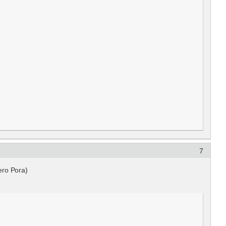
7
о Рога)