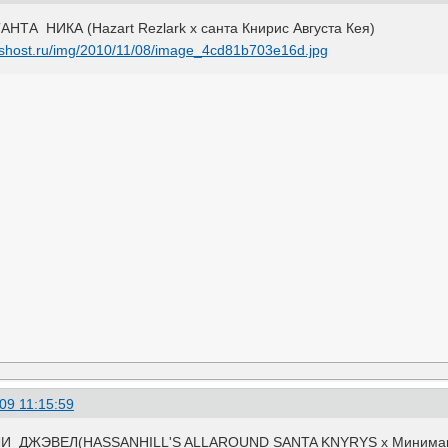
А НИКА (Hazart Rezlark х санта Книрис Августа Кея)
09 11:15:59
ДЖЭВЕЛ(HASSANHILL'S ALLAROUND SANTA KNYRYS х Минимак