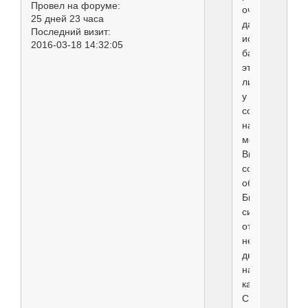
Провел на форуме:
очень
25 дней 23 часа
давно,
Последний визит:
использовала
2016-03-18 14:32:05
бальзам
этой
линии
у
собаки
на
морде.
Видимо,
собака
облизнулась.
Было
сильнейшее
отравление,
несколько
дней
на
капельницах.
С