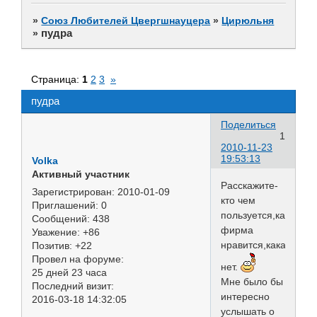
»
Союз Любителей Цвергшнауцера
»
Цирюльня
пудра
»
Страница:
1
2
3
»
пудра
Поделиться
1
2010-11-23
19:53:13
Volka
Активный участник
Расскажите-
Зарегистрирован
: 2010-01-09
кто чем
Приглашений:
0
пользуется,какая
Сообщений:
438
фирма
Уважение:
+86
нравится,какая
Позитив:
+22
Провел на форуме:
нет.
25 дней 23 часа
Мне было бы
Последний визит:
интересно
2016-03-18 14:32:05
услышать о