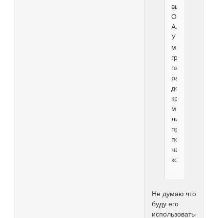
выставках.
ОЧЕНЬ
АЛЛЕРГИЧЕН!
У
многих
грумеров
пальцы
разъедаются
до
крови
мгновенно
лишь
при
попадании
на
кожу.
Не думаю что
буду его
использовать-