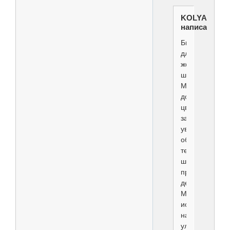
KOLYADNAY
написал(а):
Биогрум
для
жесткой
шерсти.
Мощно
добавляет
цвет,
заметно
увеличивает
объем,
текстурирует
шерсть,
прочно
держится.
Можно
использовать
на
уличных