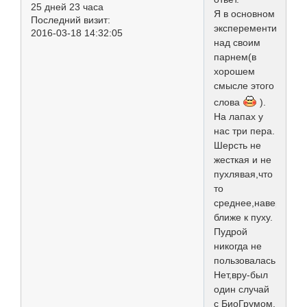
25 дней 23 часа
Я в основном
Последний визит:
эксперементирую
2016-03-18 14:32:05
над своим
парнем(в
хорошем
смысле этого
слова
).
На лапах у
нас три пера.
Шерсть не
жесткая и не
пухлявая,что
то
среднее,наверное
ближе к пуху.
Пудрой
никогда не
пользовалась.
Нет,вру-был
один случай
с БиоГрумом.