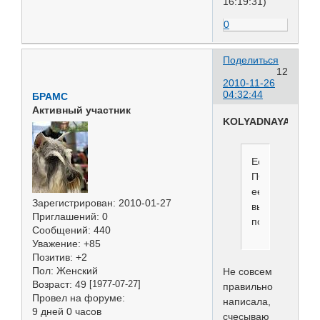
16:19:31)
0
Поделиться
12
2010-11-26
04:32:44
БРАМС
Активный участник
KOLYADNAYA
Если
ПОЛНОСТЬЮ
ее
Зарегистрирован
: 2010-01-27
вычесывать
Приглашений:
0
потом?
Сообщений:
440
Уважение:
+85
Позитив:
+2
Пол:
Женский
Не совсем
Возраст:
49
[1977-07-27]
правильно
Провел на форуме:
написала,
9 дней 0 часов
счесываю