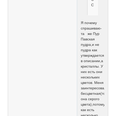
Christensen.
Я почему
спрашиваю-
та же Пур
Павская
пудра,и не
пудра как
утверждается
в описании,а
кристаллы. У
них есть они
нескольких
цветов. Меня
заинтересовала
бесцветная(точнее
она серого
цвета),потому
как есть
несколько