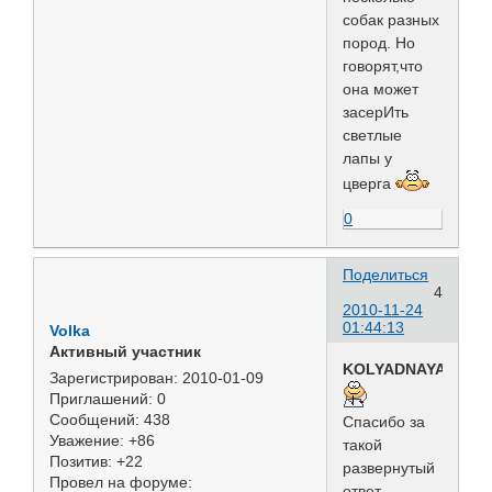
собак разных
пород. Но
говорят,что
она может
засерИть
светлые
лапы у
цверга
0
Поделиться
4
2010-11-24
01:44:13
Volka
Активный участник
KOLYADNAYA
Зарегистрирован
: 2010-01-09
Приглашений:
0
Сообщений:
438
Спасибо за
Уважение:
+86
такой
Позитив:
+22
развернутый
Провел на форуме:
ответ.