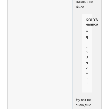
никаких не
было...
KOLYADNAY
написал(а):
Максимально
трогают
шерсть
на
спине.
В
крайне
редких
случаях
на
ногах
Ну вот не
знаю,мне