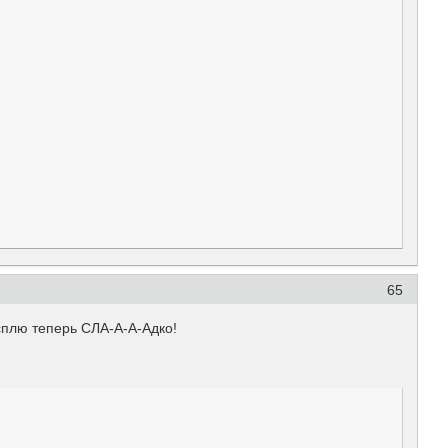
65
сплю теперь СЛА-А-А-Адко!