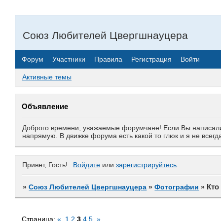
Союз Любителей Цвергшнауцера
Форум
Участники
Правила
Регистрация
Войти
Активные темы
Объявление
Доброго времени, уважаемые форумчане! Если Вы написали 
напрямую. В движке форума есть какой то глюк и я не все
Привет, Гость!
Войдите
или
зарегистрируйтесь
.
Кто
»
Союз Любителей Цвергшнауцера
»
Фотографии
»
Страница:
«
1
2
3
4
5
»