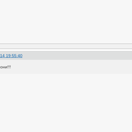
14 19:55:40
они!!!