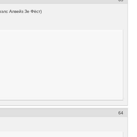
рэлс Алвейз Зе Фёст)
64