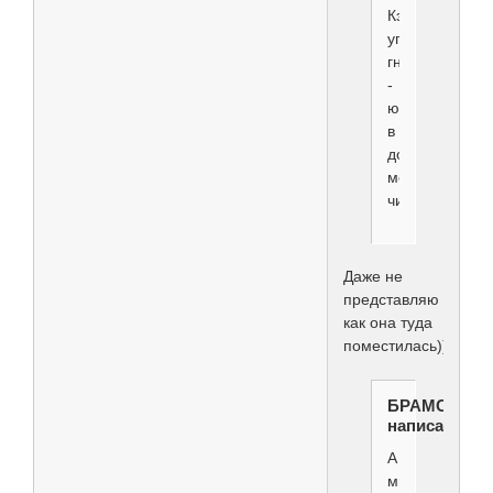
Кэнди
упорно
гнездится
-
ютится
в
домике
моих
чихов.
Даже не
представляю
как она туда
поместилась)))
БРАМС
написал(а):
А
мы