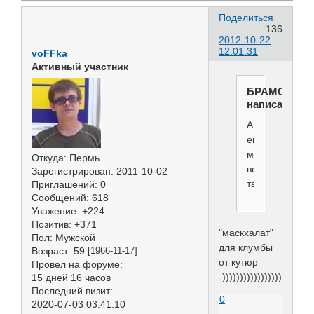
Поделиться
136
2012-10-22
12:01:31
voFFka
Активный участник
БРАМС
написал(а):
А
еще
могем
Откуда:
Пермь
вот
Зарегистрирован
: 2011-10-02
так!!!!
Приглашений:
0
Сообщений:
618
Уважение:
+224
Позитив:
+371
"маскхалат"
Пол:
Мужской
для клумбы
Возраст:
59
[1966-11-17]
от кутюр
Провел на форуме:
-)))))))))))))))))
15 дней 16 часов
Последний визит:
0
2020-07-03 03:41:10