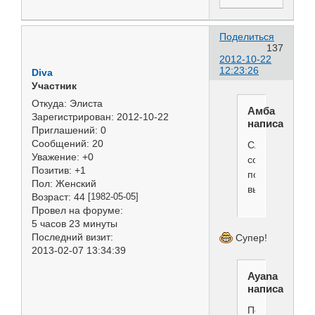
Поделиться
137
2012-10-22
12:23:26
Diva
Участник
Откуда:
Элиста
Амба
Зарегистрирован
: 2012-10-22
написал(а):
Приглашений:
0
Сообщений:
20
Сладкий
Уважение:
+0
сон
Позитив:
+1
после
Пол:
Женский
выставки
Возраст:
44
[1982-05-05]
Провел на форуме:
5 часов 23 минуты
Последний визит:
Супер!
2013-02-07 13:34:39
Ayana
написал(а):
Перцовая