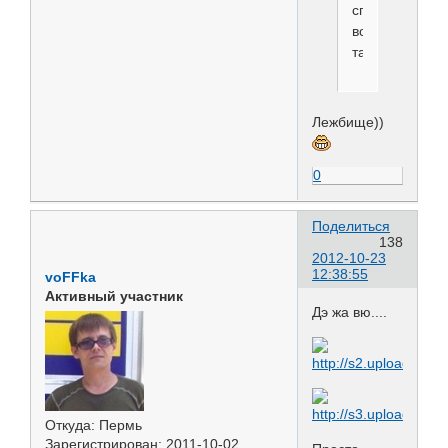
спим
вот
так!!!!
Лежбище))
0
Поделиться
138
2012-10-23
12:38:55
voFFka
Активный участник
Дэ жа вю....
Откуда:
Пермь
Зарегистрирован
: 2011-10-02