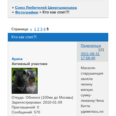
»
Союз Любителей Цвергшнауцера
Кто как спит?!
»
Фотографии
»
Страница:
«
1
2
3
4
5
Кто как спит?!
Поделиться
121
2011-08-31
17:58:40
Ayana
Активный участник
Масюля-
старушенция
заняла
чихину
мягкую
сумку-
Откуда:
Обнинск (100км до Москвы)
лежанку.Чиха
Зарегистрирован
: 2010-01-09
Китти
Приглашений:
0
удивилась,но
Сообщений:
570