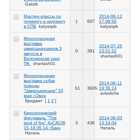
Galotti
Мастер-классы по
2014-08-12
грумингу и хедлингу
1
607
17:08:50
в СПБ
katyaspb
katyaspb
Монопородная
выставка
2014-07-25
цвергшнауцеров 3
0
381
13:01:52
августа в
shartash01
Волгодонске ранг
ПК.
shartash01
Монопородная
выставка собак
2014-06-11
породы
51
3605
19:35:14
"Цвергшнауцер" 10
evladiche
мая г.Омск
Бриджит
[
1
2
]
Кинологический
фестиваль "The
2014-06-03
land of fire" 4хCACIB
3
436
13:14:04
15-18.05.14 г.Баку
Наталь
Наталь