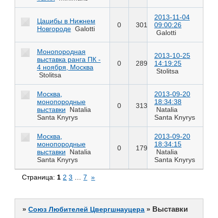
2013-11-04
Цацибы в Нижнем
0
301
09:00:26
Новгороде
Galotti
Galotti
Монопородная
2013-10-25
выставка ранга ПК -
0
289
14:19:25
4 ноября, Москва
Stolitsa
Stolitsa
Москва,
2013-09-20
монопородные
18:34:38
0
313
выставки
Natalia
Natalia
Santa Knyrys
Santa Knyrys
Москва,
2013-09-20
монопородные
18:34:15
0
179
выставки
Natalia
Natalia
Santa Knyrys
Santa Knyrys
Страница:
1
2
3
…
7
»
Выставки
»
Союз Любителей Цвергшнауцера
»