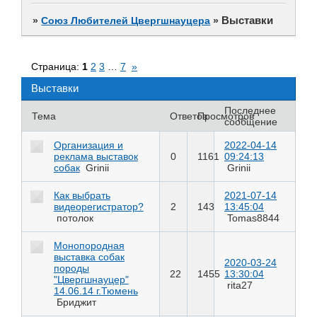
Выставки
»
Союз Любителей Цвергшнауцера
»
Страница:
1
2
3
…
7
»
Выставки
Последнее
Тема
Ответов
Просмотров
сообщение
Организация и
2022-04-14
реклама выставок
0
1161
09:24:13
собак
Grinii
Grinii
Как выбрать
2021-07-14
видеорегистратор?
2
143
13:45:04
потолок
Tomas8844
Монопородная
выставка собак
2020-03-24
породы
22
1455
13:30:04
"Цвергшнауцер"
rita27
14.06.14 г.Тюмень
Бриджит