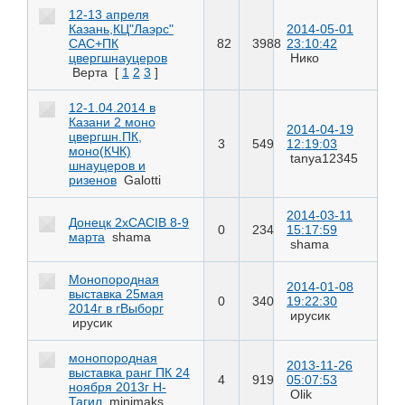
12-13 апреля
Казань,КЦ"Лаэрс"
2014-05-01
САС+ПК
82
3988
23:10:42
цвергшнауцеров
Нико
Верта
[
1
2
3
]
12-1.04.2014 в
Казани 2 моно
2014-04-19
цвергшн.ПК,
3
549
12:19:03
моно(КЧК)
tanya12345
шнауцеров и
ризенов
Galotti
2014-03-11
Донецк 2хCACIB 8-9
0
234
15:17:59
марта
shama
shama
Монопородная
2014-01-08
выставка 25мая
0
340
19:22:30
2014г в гВыборг
ирусик
ирусик
монопородная
2013-11-26
выставка ранг ПК 24
4
919
05:07:53
ноября 2013г Н-
Olik
Тагил
minimaks