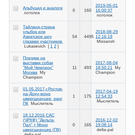
2019-05-01
Альбуцид и аналоги
0
160
16:00:37
потолок
потолок
Тайланд-страна
улыбок или
2018-08-29
Азиатское шоу
54
4495
12:16:19
глазами участников.
Missansh
Lukasevich
[
1
2
]
Поездки на
выставки собак
2017-08-04
"Мой Чемпион"
11
493
18:50:21
My
Москва
My
Champion
Champion
01.05.2017-г.Ростов-
2017-04-19
на-Дону-моно
1
175
12:54:33
цвергшнауцер, ранг
Мыслитель
ПК
Мыслитель
18.12.2016 САС
(ЧРКФ) "Дельта-
2016-12-02
Пал" + Моно
0
165
19:08:14
цвергшнауцер (ПК)
delta-pal
delta-pal