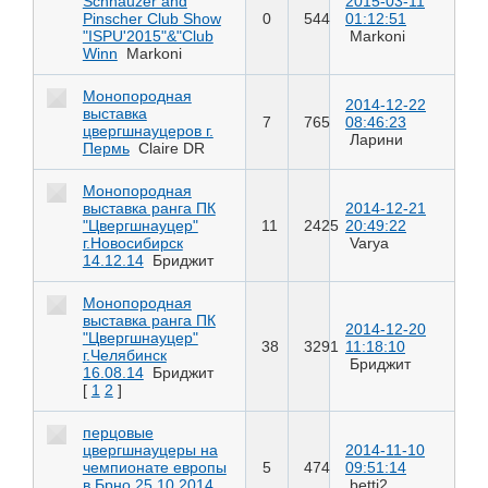
Schnauzer and
2015-03-11
Pinscher Club Show
0
544
01:12:51
"ISPU'2015"&"Club
Markoni
Winn
Markoni
Монопородная
2014-12-22
выставка
7
765
08:46:23
цвергшнауцеров г.
Ларини
Пермь
Claire DR
Монопородная
выставка ранга ПК
2014-12-21
"Цвергшнауцер"
11
2425
20:49:22
г.Новосибирск
Varya
14.12.14
Бриджит
Монопородная
выставка ранга ПК
2014-12-20
"Цвергшнауцер"
38
3291
11:18:10
г.Челябинск
Бриджит
16.08.14
Бриджит
[
1
2
]
перцовые
цвергшнауцеры на
2014-11-10
чемпионате европы
5
474
09:51:14
в Брно 25.10.2014
betti2