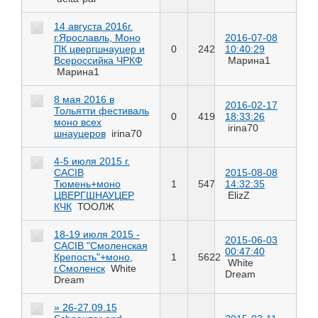
14 августа 2016г.
г.Ярославль, Моно
2016-07-08
ПК цвергшнауцер и
0
242
10:40:29
Всероссийка ЧРКФ
Марина1
Марина1
8 мая 2016 в
2016-02-17
Тольятти фестиваль
0
419
18:33:26
моно всех
irina70
шнауцеров
irina70
4-5 июля 2015 г.
CACIB
2015-08-08
Тюмень+моно
1
547
14:32:35
ЦВЕРГШНАУЦЕР
ElizZ
КЧК
ТООЛЖ
18-19 июля 2015 -
2015-06-03
CACIB "Смоленская
00:47:40
Крепость"+моно,
1
5622
White
г.Смоленск
White
Dream
Dream
» 26-27.09.15