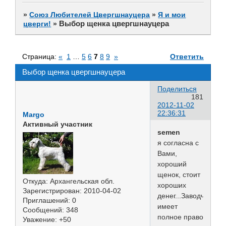
»
Союз Любителей Цвергшнауцера
»
Я и мои
Выбор щенка цвергшнауцера
цверги!
»
Страница:
«
1
…
5
6
7
8
9
»
Ответить
Выбор щенка цвергшнауцера
Поделиться
181
2012-11-02
22:36:31
Margo
Активный участник
semen
я согласна с
Вами,
хороший
щенок, стоит
Откуда:
Архангельская обл.
хороших
Зарегистрирован
: 2010-04-02
денег...Заводчик
Приглашений:
0
имеет
Сообщений:
348
полное право
Уважение:
+50