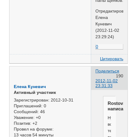
папы щенков.
Отредактировано
Елена
Куневич
(2012-11-02
23:29:24)
0
Цитировать
Поделиться
190
2012-11-02
23:31:33
Елена Куневич
Активный участник
Зарегистрирован
: 2012-10-31
Rostova
Приглашений:
0
написал(а):
Сообщений:
46
Уважение:
+0
Ну
Позитив:
+2
вот
Провел на форуме:
теперь
13 часов 54 минуты