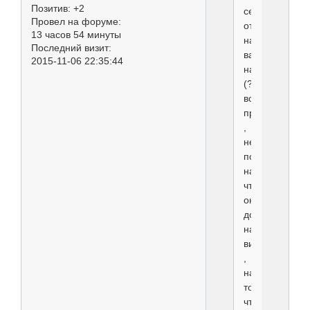
Позитив:
+2
себе
Провел на форуме:
ответить
13 часов 54 минуты
на
Последний визит:
ваш
2015-11-06 22:35:44
наводящий
(?)
вопрос,
правде
,
не
поняла,
на
что
он
должен
навести,
видимо
,
на
то,
что