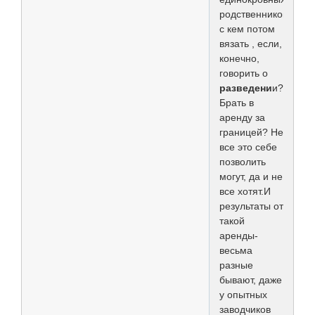
родственников,
с кем потом
вязать , если,
конечно,
говорить о
разведени
и?
Брать в
аренду за
границей? Не
все это себе
позволить
могут, да и не
все хотят.И
результаты от
такой
аренды-
весьма
разные
бывают, даже
у опытных
заводчиков