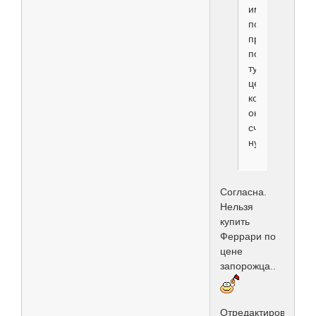
имеет
полное
право
попросить
ту
цену,
которую
он
считает
нужной
Согласна.
Нельзя
купить
Феррари по
цене
запорожца..
Отредактировано