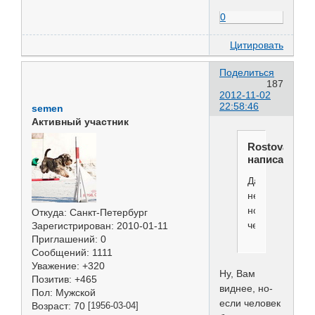
0
Цитировать
Поделиться
187
2012-11-02
22:58:46
semen
Активный участник
Rostova
написал(а):
Да
нет,
нормальный
Откуда:
Санкт-Петербург
человек
Зарегистрирован
: 2010-01-11
Приглашений:
0
Сообщений:
1111
Уважение:
+320
Ну, Вам
Позитив:
+465
виднее, но-
Пол:
Мужской
если человек
Возраст:
70
[1956-03-04]