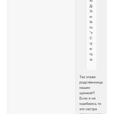
Книрис
Дженифер
Лопес
из
беларусского
питомника
"из
Светланиных
грез",
кличку,
простите,
запамятовала
Так этаже
родственница
наших
щенков!!!
Если я не
ошибаюсь то
это сестра