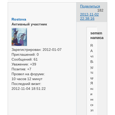
Поделиться
182
2012-11-02
22:38:16
Rostova
Активный участник
semen
написал(а):
Rostova
Зарегистрирован
: 2012-01-07
А
Приглашений:
0
что
Сообщений:
61
Вас
Уважение:
+39
удивляет
Позитив:
+7
так
Провел на форуме:
цена?
10 часов 12 минут
Я,
Последний визит:
например,
2012-11-04 18:51:22
и
не
скрываю
этого,