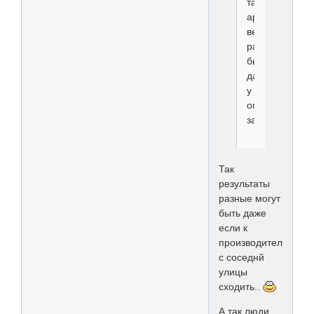
такой
аренды-
весьма
разные
бывают,
даже
у
опытных
заводчиков
Так
результаты
разные могут
быть даже
если к
производителю
с соседнй
улицы
сходить..
А так люди