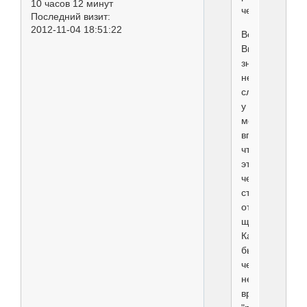
10 часов 12 минут
чего?
Последний визит:
2012-11-04 18:51:22
Вот
Вы
знаете,
не
сложилось
у
меня
впечатление,
что
этому
человеку
стоит
отдавать
щенка.
Как
бы
через
некоторое
время