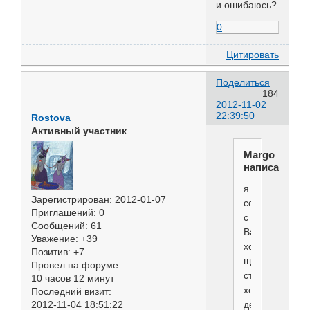
и ошибаюсь?
0
Цитировать
Поделиться
184
2012-11-02
22:39:50
Rostova
Активный участник
Margo
написал(а):
я
Зарегистрирован
: 2012-01-07
согласна
Приглашений:
0
с
Сообщений:
61
Вами,
Уважение:
+39
хороший
Позитив:
+7
щенок,
Провел на форуме:
стоит
10 часов 12 минут
хороших
Последний визит:
денег...Заводч
2012-11-04 18:51:22