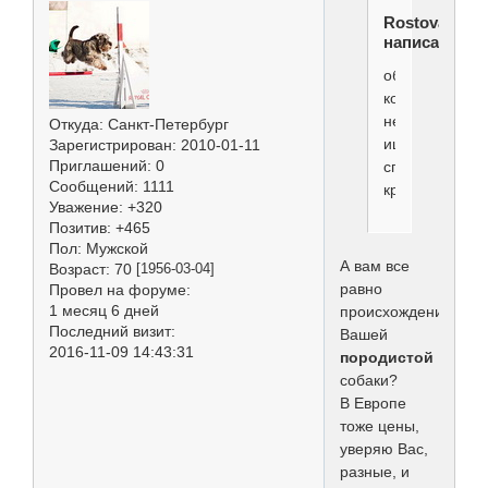
Rostova
написал(а):
обывателей
которые
не
Откуда:
Санкт-Петербург
ищут
Зарегистрирован
: 2010-01-11
Приглашений:
0
специальные
Сообщений:
1111
крови
Уважение:
+320
Позитив:
+465
Пол:
Мужской
А вам все
Возраст:
70
[1956-03-04]
равно
Провел на форуме:
1 месяц 6 дней
происхождение
Последний визит:
Вашей
2016-11-09 14:43:31
породистой
собаки?
В Европе
тоже цены,
уверяю Вас,
разные, и