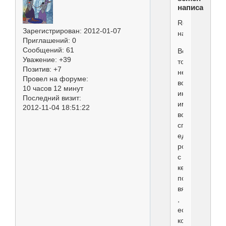
написал(а):
Rostova
Зарегистрирован
: 2012-01-07
написал(а):
Приглашений:
0
Сообщений:
61
Вот
Уважение:
+39
только
Позитив:
+7
не
Провел на форуме:
всем
10 часов 12 минут
интересно
Последний визит:
иметь
2012-11-04 18:51:22
вокруг
сплошь
единокровных
родственников
с
кем
потом
вязать
,
если,
конечно,