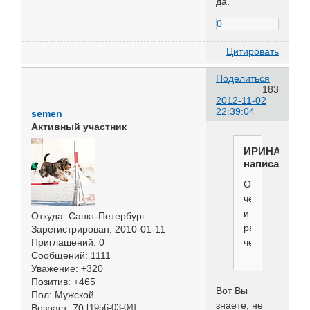
да.
0
Цитировать
Поделиться
183
2012-11-02
22:39:04
semen
Активный участник
ИРИНА
написал(а):
Отпугнули
человека,
и
Откуда:
Санкт-Петербург
ради
Зарегистрирован
: 2010-01-11
Приглашений:
0
чего?
Сообщений:
1111
Уважение:
+320
Позитив:
+465
Вот Вы
Пол:
Мужской
знаете, не
Возраст:
70
[1956-03-04]