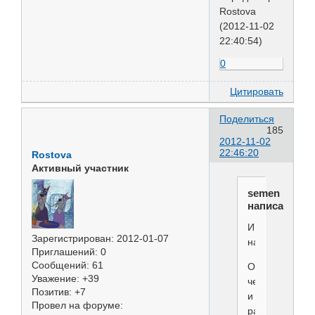
Rostova
(2012-11-02
22:40:54)
0
Цитировать
Поделиться
185
2012-11-02
22:46:20
Rostova
Активный участник
semen
написал(а):
ИРИНА
Зарегистрирован
: 2012-01-07
написал(а):
Приглашений:
0
Сообщений:
61
Отпугнули
Уважение:
+39
человека,
Позитив:
+7
и
Провел на форуме:
ради