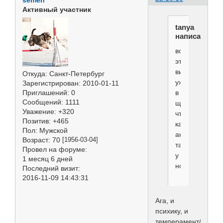
semen
Активный участник
tanya
написал(а):
все
это
видно
Откуда:
Санкт-Петербург
уже
Зарегистрирован
: 2010-01-11
Приглашений:
0
в
Сообщений:
1111
щенке,а
Уважение:
+320
что
Позитив:
+465
касаемо
Пол:
Мужской
анатомии
Возраст:
70
[1956-03-04]
так
Провел на форуме:
у
1 месяц 6 дней
новорожденног
Последний визит:
2016-11-09 14:43:31
Ага, и
психику, и
темперамент/