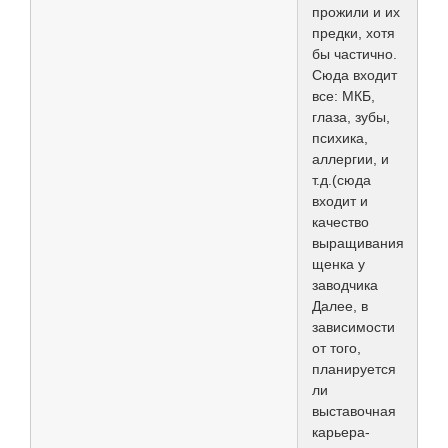
прожили и их
предки, хотя
бы частично.
Сюда входит
все: МКБ,
глаза, зубы,
психика,
аллергии, и
т.д.(сюда
входит и
качество
выращивания
щенка у
заводчика
Далее, в
зависимости
от того,
планируется
ли
выставочная
карьера-