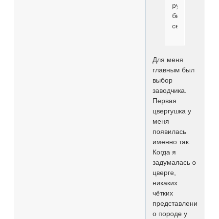
руководствова
бы
сегодня?
Для меня
главным был
выбор
заводчика.
Первая
цвергушка у
меня
появилась
именно так.
Когда я
задумалась о
цверге,
никаких
чётких
представлений
о породе у