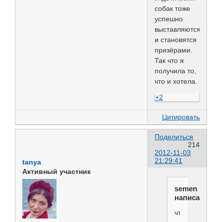
собак тоже
успешно
выставляются
и становятся
призёрами.
Так что я
получила то,
что и хотела.
+2
Цитировать
Поделиться
214
2012-11-03
21:29:41
tanya
Активный участник
semen
написал(а):
что