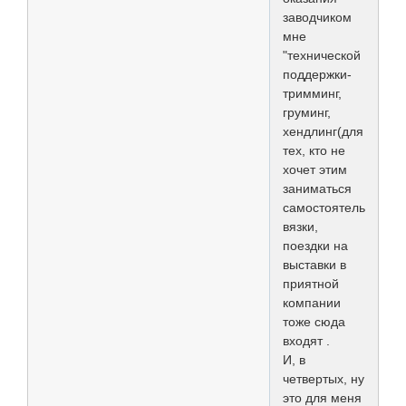
заводчиком
мне
"технической
поддержки-
тримминг,
груминг,
хендлинг(для
тех, кто не
хочет этим
заниматься
самостоятельно),
вязки,
поездки на
выставки в
приятной
компании
тоже сюда
входят .
И, в
четвертых, ну
это для меня