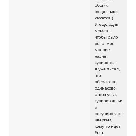
общих
вещах, мне
кажется.)
И еще один
момент,
чтобы было
ясно мое
мнение
насчет
купировки:
я уже писал,
что
абсолютно
одинаково
отношусь к
купированным
и
некупированным
цвергам,
кому-то идет
быть