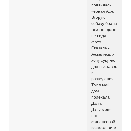
появилась
чёрная Ася.
Вторую
собаку брала
там же, даже
не видя
фото.
Сказала -
Анжелика, я
хочу суку ч/с
для выставок
и
разведения.
Так в мой
дом
приехала
Деля.
Да, у меня
нет
финансовой
возможности