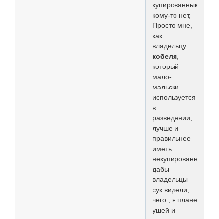
купированным,
кому-то нет,
Просто мне,
как
владельцу
кобеля
,
который
мало-
мальски
используется
в
разведении,
лучше и
правильнее
иметь
некупированного,
дабы
владельцы
сук видели,
чего , в плане
ушей и