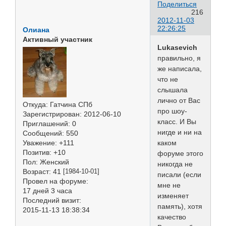
Поделиться
216
2012-11-03
22:26:25
Олиана
Активный участник
Lukasevich
правильно, я
же написала,
что не
слышала
лично от Вас
Откуда:
Гатчина СПб
про шоу-
Зарегистрирован
: 2012-06-10
класс. И Вы
Приглашений:
0
нигде и ни на
Сообщений:
550
каком
Уважение:
+111
Позитив:
+10
форуме этого
Пол:
Женский
никогда не
Возраст:
41
[1984-10-01]
писали (если
Провел на форуме:
мне не
17 дней 3 часа
изменяет
Последний визит:
память), хотя
2015-11-13 18:38:34
качество