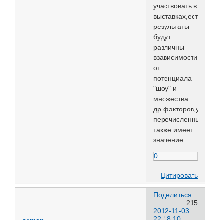
участвовать в
выставках,естестве
результаты
будут
различны
взависимости
от
потенциала
"шоу" и
множества
др.факторов,уже
перечисленных,вез
также имеет
значение.
0
Цитировать
Поделиться
215
2012-11-03
22:18:10