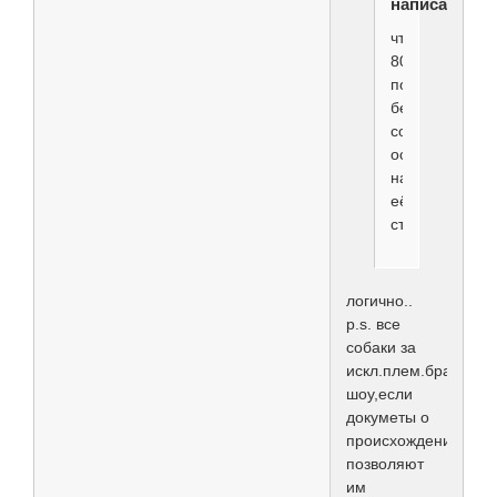
написал(а):
что
80%
покупателей
берут
собаку
основываясь
на
её
стоимости?
логично..
p.s. все
собаки за
искл.плем.брака
шоу,если
докуметы о
происхождении
позволяют
им