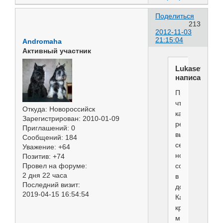
Поделиться
213
2012-11-03
21:15:04
Andromaha
Активный участник
Lukasevich
написал(а):
Представим,
что
Откуда:
Новороссийск
каждый
Зарегистрирован
: 2010-01-09
решил
Приглашений:
0
выбрать
Сообщений:
184
себе
Уважение:
+64
новую
Позитив:
+74
собаку
Провел на форуме:
2 дня 22 часа
в
Последний визит:
дом.
2019-04-15 16:54:54
Какми
критериями
мы