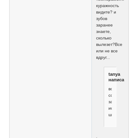
куражность
видите? и
зубов
заранее
знаете,
сколько
вылезет?Все
или не все
вдруг...
tanya
написал(а):
все
собаки
за
искл.плем.бра
шоу
.