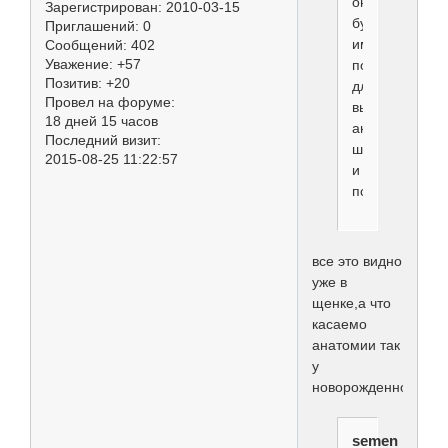
он
Зарегистрирован
: 2010-03-15
будет
Приглашений:
0
иметь
Сообщений:
402
Уважение:
+57
подходящую
Позитив:
+20
для
Провел на форуме:
выставок
18 дней 15 часов
анатомию,
Последний визит:
шерсть
2015-08-25 11:22:57
и
психику,
все это видно
уже в
щенке,а что
касаемо
анатомии так
у
новорожденного..
semen