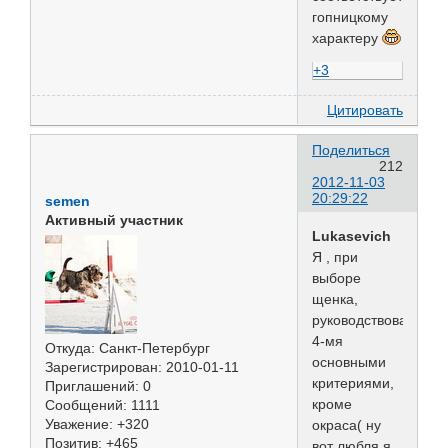
гопницкому
характеру
+3
Цитировать
Поделиться
212
2012-11-03
20:29:22
semen
Активный участник
Lukasevich
Я , при
выборе
щенка,
руководствовался
4-мя
Откуда:
Санкт-Петербург
основными
Зарегистрирован
: 2010-01-11
критериями,
Приглашений:
0
кроме
Сообщений:
1111
Уважение:
+320
окраса( ну
Позитив:
+465
вот любля я