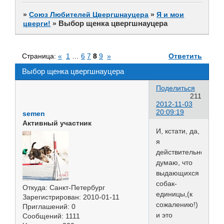
»
Союз Любителей Цвергшнауцера
»
Я и мои
Выбор щенка цвергшнауцера
цверги!
»
Страница:
«
1
…
6
7
8
9
»
Ответить
Выбор щенка цвергшнауцера
Поделиться
211
2012-11-03
20:09:19
semen
Активный участник
И, кстати, да,
я
действительно
думаю, что
выдающихся
собак-
Откуда:
Санкт-Петербург
единицы,(к
Зарегистрирован
: 2010-01-11
сожалению!)
Приглашений:
0
и это
Сообщений:
1111