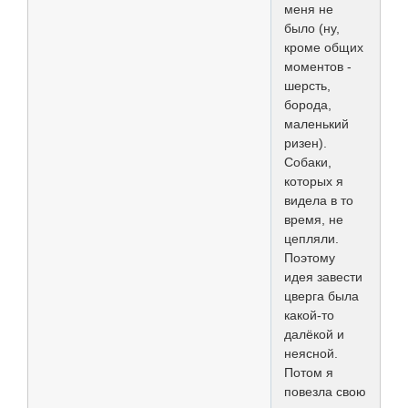
меня не
было (ну,
кроме общих
моментов -
шерсть,
борода,
маленький
ризен).
Собаки,
которых я
видела в то
время, не
цепляли.
Поэтому
идея завести
цверга была
какой-то
далёкой и
неясной.
Потом я
повезла свою