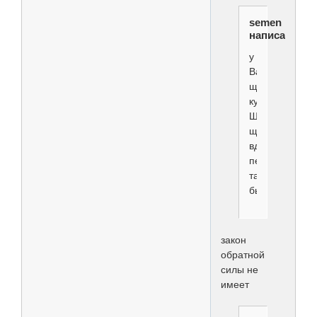
semen
написал(а):
у
Вас
щенки
купированные.
Шоу-
щенок
вдруг
перестанет
таковым
быть
закон
обратной
силы не
имеет