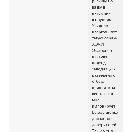
ризинку на
вязку в
питомник
шнауцеров.
Увидела
цвергов - вот
такую собаку
ХОЧУ!
Экстерьер,
психика,
подход
заводчицы к
разведению,
отбор,
приоритеты -
всё так, как
мне
импонирует.
Выбор щенка
для меня я
доверила ей.
Так у меня