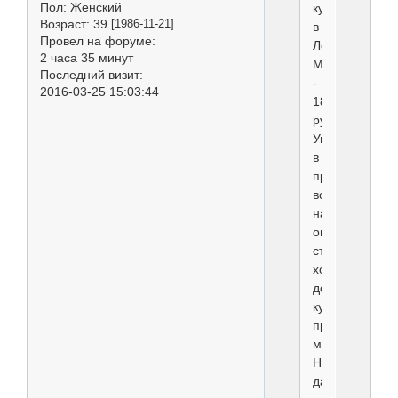
Пол:
Женский
купили
Возраст:
39
[1986-11-21]
в
Провел на форуме:
Леруа
2 часа 35 минут
Мерлен
Последний визит:
-
2016-03-25 15:03:44
182
рубля.
Уши,
в
принципе,
встали
на
операционно
столе,
хотя
до
купировки
приподнимал
мало.
Нужно
давать