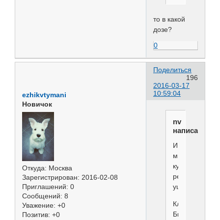
то в какой
дозе?
0
Поделиться
196
2016-03-17
10:59:04
ezhikvtymani
Новичок
nv
написал(а):
И
мы
купировали
Откуда:
Москва
ребенку
Зарегистрирован
: 2016-02-08
уши
Приглашений:
0
Сообщений:
8
Клей
Уважение:
+0
Бизон
Позитив:
+0