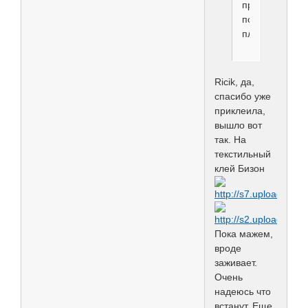
при
помощи
пластыря.
Ricik, да,
спасибо уже
приклеила,
вышло вот
так. На
текстильный
клей Бизон
Пока мажем,
вроде
заживает.
Очень
надеюсь что
встанут. Еще