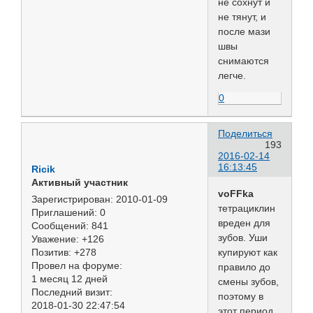
не сохнут и
не тянут, и
после мази
швы
снимаются
легче.
0
Поделиться
193
2016-02-14
16:13:45
Ricik
Активный участник
voFFka
Зарегистрирован
: 2010-01-09
тетрациклин
Приглашений:
0
вреден для
Сообщений:
841
зубов. Уши
Уважение:
+126
купируют как
Позитив:
+278
Провел на форуме:
правило до
1 месяц 12 дней
смены зубов,
Последний визит:
поэтому в
2018-01-30 22:47:54
этот период