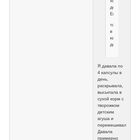
холодец,
добавки?
Если
то
в
какой
дозе?
Я давала по
4 капсулы в
день,
раскрывала,
высыпала в
сухой корм с
творожком
детским
агуша и
перемешивала.
Давала
примерно