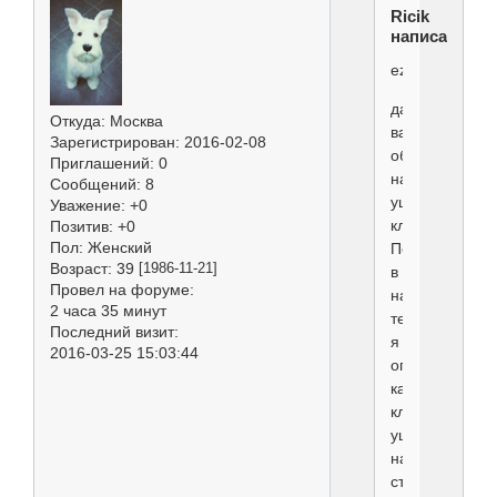
Ricik
написал(а):
ezhikvtymani
да
Откуда:
Москва
вам
Зарегистрирован
: 2016-02-08
обязательно
Приглашений:
0
надо
Сообщений:
8
уши
Уважение:
+0
клеить.
Позитив:
+0
Пол:
Женский
Посмотрите
Возраст:
39
[1986-11-21]
в
Провел на форуме:
начале
2 часа 35 минут
темы
Последний визит:
я
2016-03-25 15:03:44
описывала,
как
клеить
уши
на
стаканчик