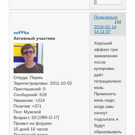
0
Поделиться
192
2016-02-14
14:11:07
voFFka
Активный участник
Хороший
эффект при
заживлении
после
купировки,
даёт
Откуда:
Пермь
тетрациклиновая
Зарегистрирован
: 2011-10-02
мазь.
Приглашений:
0
Применять
Сообщений:
618
мазь надо,
Уважение:
+224
Позитив:
+371
когда швы
Пол:
Мужской
начнут
Возраст:
59
[1966-11-17]
подсыхать и
Провел на форуме:
будут
15 дней 16 часов
образовываться
Последний визит: