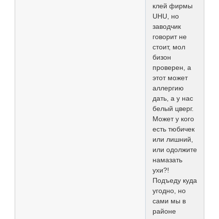
клей фирмы
UHU, но
заводчик
говорит не
стоит, мол
бизон
проверен, а
этот может
аллергию
дать, а у нас
белый цверг.
Может у кого
есть тюбичек
или лишний,
или одолжите
намазать
ухи?!
Подъеду куда
угодно, но
сами мы в
районе