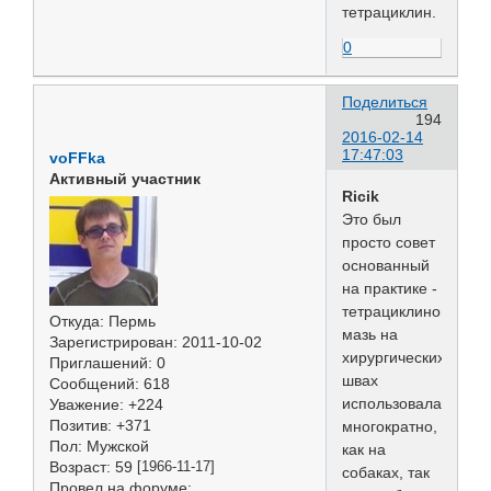
тетрациклин.
0
Поделиться
194
2016-02-14
17:47:03
voFFka
Активный участник
Ricik
Это был
просто совет
основанный
на практике -
тетрациклиновая
Откуда:
Пермь
мазь на
Зарегистрирован
: 2011-10-02
хирургических
Приглашений:
0
швах
Сообщений:
618
использовалась
Уважение:
+224
Позитив:
+371
многократно,
Пол:
Мужской
как на
Возраст:
59
[1966-11-17]
собаках, так
Провел на форуме: