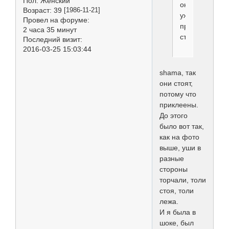
Пол:
Женский
они
Возраст:
39
[1986-11-21]
уже
Провел на форуме:
практически
2 часа 35 минут
стоят
Последний визит:
2016-03-25 15:03:44
shama, так
они стоят,
потому что
приклеены.
До этого
было вот так,
как на фото
выше, уши в
разные
стороны
торчали, толи
стоя, толи
лежа.
И я была в
шоке, был