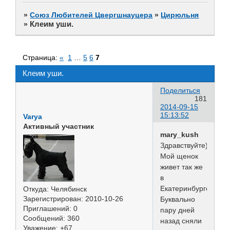
»
Союз Любителей Цвергшнауцера
»
Цирюльня
Клеим уши.
»
Страница:
«
1
…
5
6
7
Клеим уши.
Поделиться
181
2014-09-15
15:13:52
Varya
Активный участник
mary_kush
Здравствуйте)
Мой щенок
живет так же
в
Екатеринбурге.
Откуда:
Челябинск
Зарегистрирован
: 2010-10-26
Буквально
Приглашений:
0
пару дней
Сообщений:
360
назад сняли
Уважение:
+67