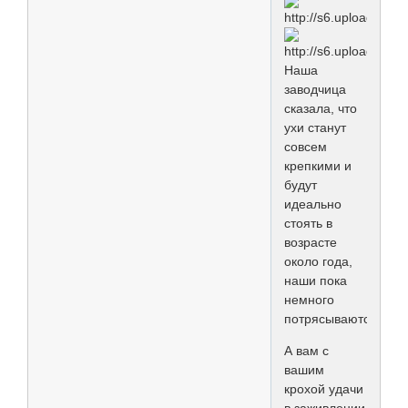
Наша
заводчица
сказала, что
ухи станут
совсем
крепкими и
будут
идеально
стоять в
возрасте
около года,
наши пока
немного
потрясываются:))
А вам с
вашим
крохой удачи