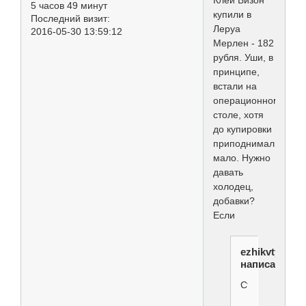
5 часов 49 минут
купили в
Последний визит:
Леруа
2016-05-30 13:59:12
Мерлен - 182
рубля. Уши, в
принципе,
встали на
операционном
столе, хотя
до купировки
приподнимались
мало. Нужно
давать
холодец,
добавки?
Если
ezhikvtymani
написал(а):
Структувит