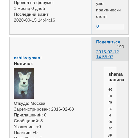
Провел на форуме:
уже
1 месяц 0 дней
практически
Последний визит:
стоят
2020-09-15 14:44:16
0
Поделиться
190
2016-02-12
14:55:07
ezhikvtymani
Новичок
shama
написал(а):
ezhikvtymani
не
переживайте
Откуда:
Москва
встанут
Зарегистрирован
: 2016-02-08
и
Приглашений:
0
Сообщений:
8
без
Уважение:
+0
всяких
Позитив:
+0
добавок,