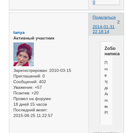
0
Поделиться
2
2014-01-31
22:18:14
tanya
Активный участник
ZoSo
написал(а):
Прошу
поддержать
Зарегистрирован
: 2010-03-15
в
Приглашений:
0
требовании
Сообщений:
402
Уважение:
+57
дисквалифика
Позитив:
+20
Ангелины
Провел на форуме:
на
18 дней 15 часов
выставках
Последний визит:
РКФ.
2015-08-25 11:22:57