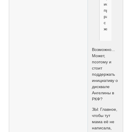
исключать..ка
проф.неприго
работы
с
животными.
Возможно...
Может,
поэтому и
стоит
поддержать
инициативу о
дисквале
Ангелины в
РКФ?
ЗЫ: Главное,
чтобы тут
мама её не
написала,