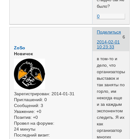
было?
0
Поделиться
6
2014-02-01
10:23:33
ZoSo
Новичок
в том-то и
дело, что
организаторы
выставок и
так заняты по
горло, им
Зарегистрирован
: 2014-01-31
некогда еще
Приглашений:
0
и за каждым
Сообщений:
3
экспонентом
Уважение:
+0
Позитив:
+0
следить. Я их
Провел на форуме:
как
24 минуты
организатор
Последний визит:
многих