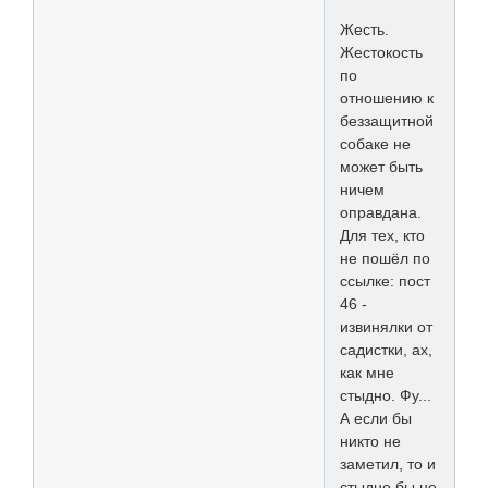
Жесть.
Жестокость
по
отношению к
беззащитной
собаке не
может быть
ничем
оправдана.
Для тех, кто
не пошёл по
ссылке: пост
46 -
извинялки от
садистки, ах,
как мне
стыдно. Фу...
А если бы
никто не
заметил, то и
стыдно бы не