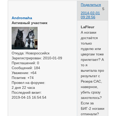
Поделиться
5
2014-02-01
09:28:56
Andromaha
Активный участник
LaFleur
А ногами
достаётся
только
пуделю или
Откуда:
Новороссийск
цвергам тоже
Зарегистрирован
: 2010-01-09
прилетает? А
Приглашений:
0
то я
Сообщений:
184
вычитала про
Уважение:
+64
результат с
Позитив:
+74
Резерв САС,
Провел на форуме:
наверное,
2 дня 22 часа
убить сразу
Последний визит:
2019-04-15 16:54:54
захотелось?
Если за
БИГ-2 ногами
отпинали?