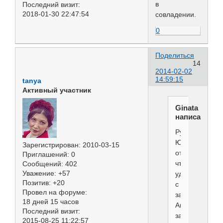
в
Последний визит:
2018-01-30 22:47:54
совладении.
0
Поделиться
14
2014-02-02
14:59:15
tanya
Активный участник
Ginata
написал(а):
Руководитель
ЮХ
Зарегистрирован
: 2010-03-15
отметила,
Приглашений:
0
что
Сообщений:
402
Уважение:
+57
удаляла
Позитив:
+20
с
Провел на форуме:
занятий
18 дней 15 часов
Ангелину
Последний визит:
за
2015-08-25 11:22:57