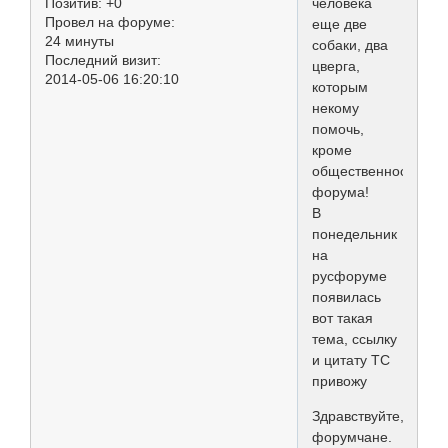
Позитив:
+0
человека
Провел на форуме:
еще две
24 минуты
собаки, два
Последний визит:
цверга,
2014-05-06 16:20:10
которым
некому
помочь,
кроме
общественности
форума!
В
понедельник
на
русфоруме
появилась
вот такая
тема, ссылку
и цитату ТС
привожу
Здравствуйте,
форумчане.