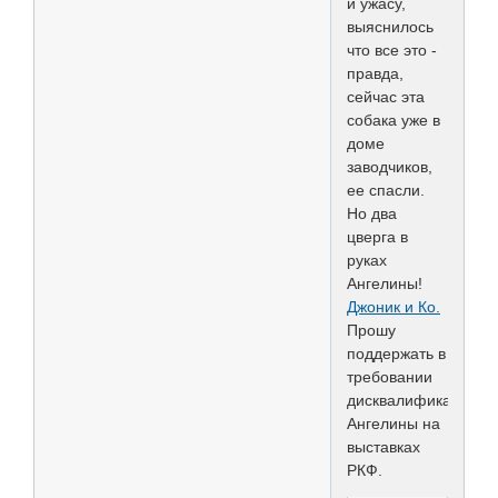
и ужасу,
выяснилось
что все это -
правда,
сейчас эта
собака уже в
доме
заводчиков,
ее спасли.
Но два
цверга в
руках
Ангелины!
Джоник и Ко.
Прошу
поддержать в
требовании
дисквалификации
Ангелины на
выставках
РКФ.