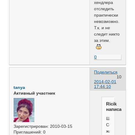
хендлера
отследить
практически
невозможно.
Т.к. и не
следит никто
за этим.
0
Поделиться
10
2014-02-01
17:44:10
tanya
Активный участник
Ricik
написал(а):
Шок..
Собак
Зарегистрирован
: 2010-03-15
жалко.
Приглашений:
0