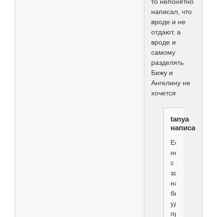
то непонятно
написал, что
вроде и не
отдают, а
вроде и
самому
разделять
Бижу и
Ангелину не
хочется
tanya
написал(а):
Ее
не
с
занятий
надо
было
удалять,а
просто