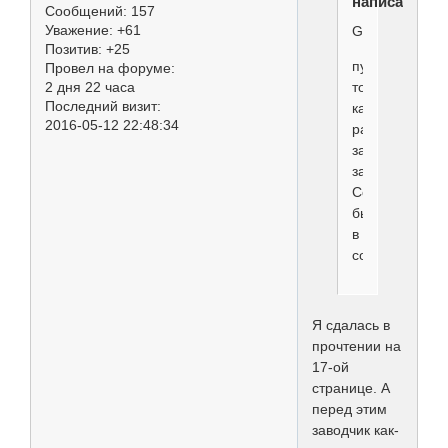
написал(а):
Сообщений:
157
Уважение:
+61
Ginata
Позитив:
+25
пуделя
Провел на форуме:
2 дня 22 часа
то
Последний визит:
как
2016-05-12 22:48:34
раз
заводчики
забрали.
Собака
была
в
совладении.
Я сдалась в
прочтении на
17-ой
странице. А
перед этим
заводчик как-