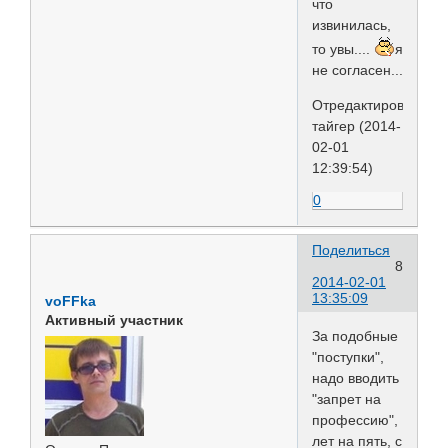
что
извинилась,
то увы....
я
не согласен...
Отредактировано
тайгер (2014-
02-01
12:39:54)
0
Поделиться
8
2014-02-01
13:35:09
voFFka
Активный участник
За подобные
"поступки",
надо вводить
"запрет на
профессию",
лет на пять, с