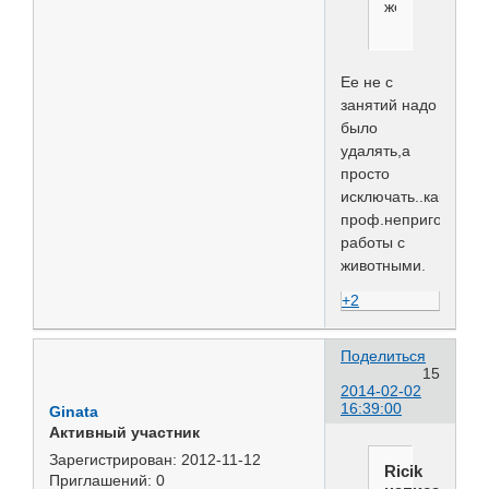
жестокость.
Ее не с
занятий надо
было
удалять,а
просто
исключать..как
проф.непригодную..
работы с
животными.
+2
Поделиться
15
2014-02-02
16:39:00
Ginata
Активный участник
Зарегистрирован
: 2012-11-12
Ricik
Приглашений:
0