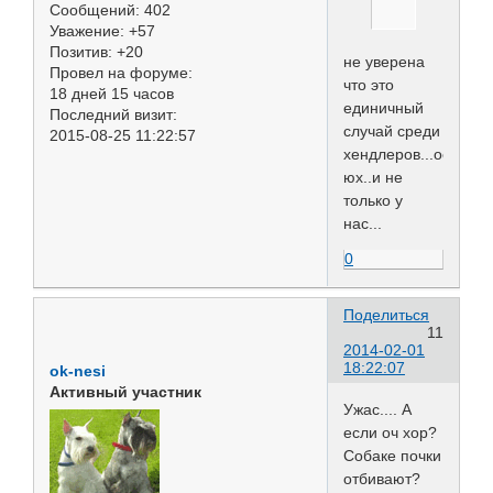
Сообщений:
402
Уважение:
+57
Позитив:
+20
не уверена
Провел на форуме:
что это
18 дней 15 часов
единичный
Последний визит:
случай среди
2015-08-25 11:22:57
хендлеров...особен
юх..и не
только у
нас...
0
Поделиться
11
2014-02-01
18:22:07
ok-nesi
Активный участник
Ужас.... А
если оч хор?
Собаке почки
отбивают?