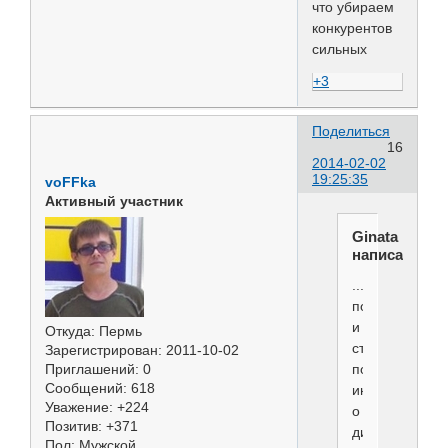
что убираем
конкурентов
сильных
+3
Поделиться
16
2014-02-02
19:25:35
voFFka
Активный участник
Ginata
написал(а):
.....Может,
поэтому
и
Откуда:
Пермь
стоит
Зарегистрирован
: 2011-10-02
поддержать
Приглашений:
0
Сообщений:
618
инициативу
Уважение:
+224
о
Позитив:
+371
дисквале
Пол:
Мужской