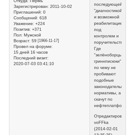
Откуда:
Пермь
последующей
Зарегистрирован
: 2011-10-02
"диагностикой"
Приглашений:
0
и возможной
Сообщений:
618
реабилитацией,
Уважение:
+224
Позитив:
+371
под
Пол:
Мужской
контролем и
Возраст:
59
[1966-11-17]
поручительством.
Провел на форуме:
Где
15 дней 16 часов
"зелёноборцы-
Последний визит:
гриннписюки",
2020-07-03 03:41:10
по чему не
пробивают
подобные
законодательные
нормативы, а
скачут по
нефтеплатформам?
Отредактировано
voFFka
(2014-02-01