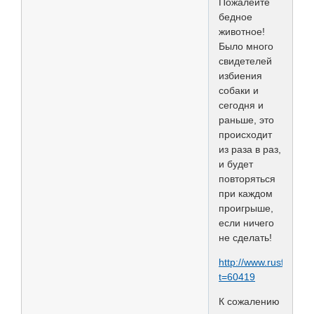
Пожалейте
бедное
животное!
Было много
свидетелей
избиения
собаки и
сегодня и
раньше, это
происходит
из раза в раз,
и будет
повторяться
при каждом
проигрыше,
если ничего
не сделать!
http://www.rusforum
t=60419
К сожалению