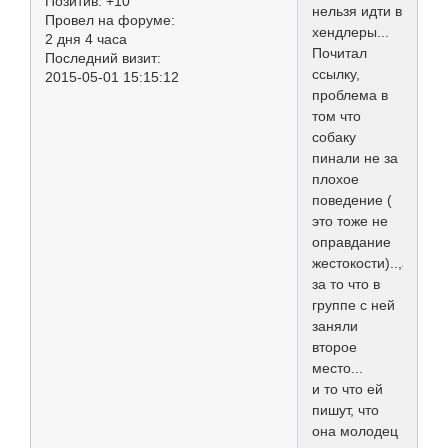
Позитив:
+10
нельзя идти в
Провел на форуме:
хендлеры...
2 дня 4 часа
Почитал
Последний визит:
ссылку,
2015-05-01 15:15:12
проблема в
том что
собаку
пинали не за
плохое
поведение (
это тоже не
оправдание
жестокости)..,а
за то что в
группе с ней
заняли
второе
место...
и то что ей
пишут, что
она молодец