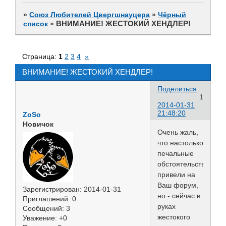
»
Союз Любителей Цвергшнауцера
»
Чёрный
ВНИМАНИЕ! ЖЕСТОКИЙ ХЕНДЛЕР!
список
»
Страница:
1
2
3
4
»
ВНИМАНИЕ! ЖЕСТОКИЙ ХЕНДЛЕР!
Поделиться
1
2014-01-31
21:48:20
ZoSo
Новичок
Очень жаль,
что настолько
печальные
обстоятельства
привели на
Ваш форум,
Зарегистрирован
: 2014-01-31
но - сейчас в
Приглашений:
0
руках
Сообщений:
3
жестокого
Уважение:
+0