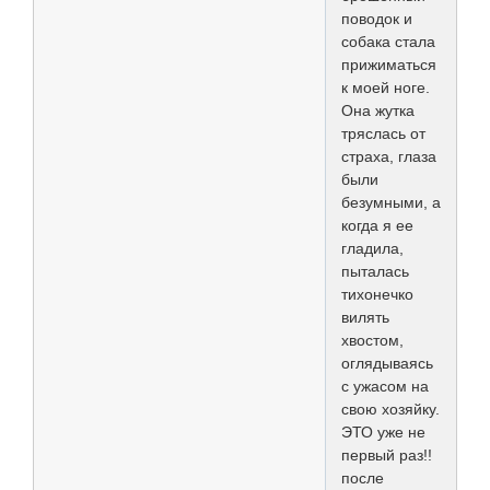
поводок и
собака стала
прижиматься
к моей ноге.
Она жутка
тряслась от
страха, глаза
были
безумными, а
когда я ее
гладила,
пыталась
тихонечко
вилять
хвостом,
оглядываясь
с ужасом на
свою хозяйку.
ЭТО уже не
первый раз!!
после