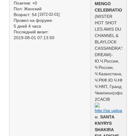
Позитив:
+0
MENGO
Пол:
Женский
CELEBRATION
Возраст:
54
[1972-02-01]
(MISTER
Провел на форуме:
HOT SHOT
5 дней 4 часа
LES AMIS DU
Последний визит:
CHANNEL &
2019-08-01 07:13:50
BLAYLOCK
CASSANDRA'S
DREAM)-
Ю.Ч.России,
Ч.России,
Ч.Казахстана,
Ч.РКФ,Ю.Ч.НКП,
Ч.НКП, Гранд
Чемпион(офомл.),
2CACIB
м.
SANTA
KNYRYS
SHAKIRA
EVLADICHE