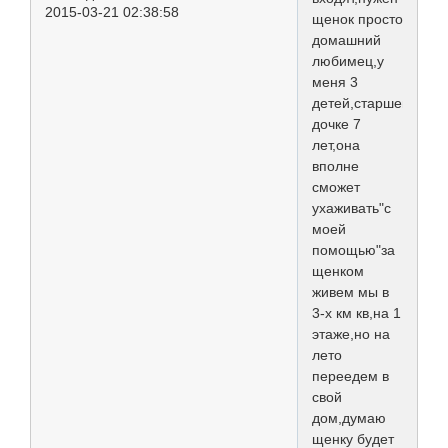
2015-03-21 02:38:58
щенок просто
домашний
любимец,у
меня 3
детей,старшей
дочке 7
лет,она
вполне
сможет
ухаживать"с
моей
помощью"за
щенком
живем мы в
3-х км кв,на 1
этаже,но на
лето
переедем в
свой
дом,думаю
щенку будет