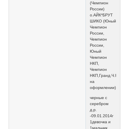
(Чемпион
России)
о.АЙК*БРУТ
ШИКО (Юный
Чемпион
России,
Чемпион
России,
Юный
Чемпион
НКП,
Чемпион
НКП,Гранд.Ч.Р.-
на
оформлении)
черные с
серебром
д.р.
-09.01.2014г
1девочка и
1мальчик