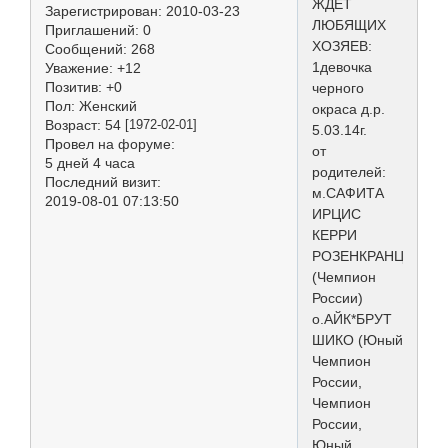
ЖДЕТ
Зарегистрирован
: 2010-03-23
ЛЮБЯЩИХ
Приглашений:
0
ХОЗЯЕВ:
Сообщений:
268
1девочка
Уважение:
+12
Позитив:
+0
черного
Пол:
Женский
окраса д.р.
Возраст:
54
[1972-02-01]
5.03.14г.
Провел на форуме:
от
5 дней 4 часа
родителей:
Последний визит:
м.САФИТА
2019-08-01 07:13:50
ИРЦИС
КЕРРИ
РОЗЕНКРАНЦ
(Чемпион
России)
о.АЙК*БРУТ
ШИКО (Юный
Чемпион
России,
Чемпион
России,
Юный