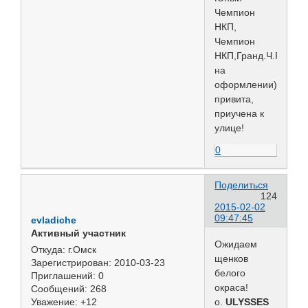
Чемпион
НКП,
Чемпион
НКП,Гранд.Ч.Р.-
на
оформлении)
привита,
приучена к
улице!
0
Поделиться
124
2015-02-02
09:47:45
evladiche
Активный участник
Ожидаем
Откуда:
г.Омск
щенков
Зарегистрирован
: 2010-03-23
белого
Приглашений:
0
окраса!
Сообщений:
268
о.
ULYSSES
Уважение:
+12