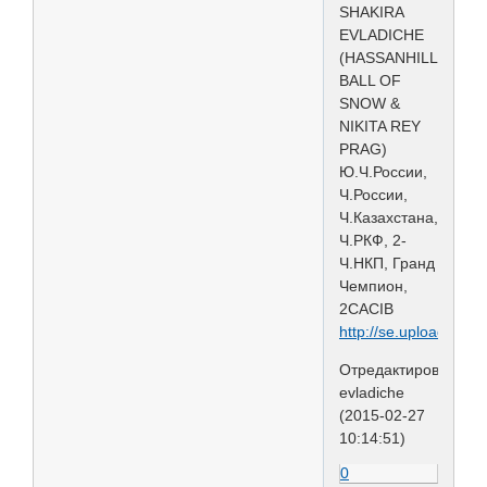
SHAKIRA
EVLADICHE
(HASSANHILLS
BALL OF
SNOW &
NIKITA REY
PRAG)
Ю.Ч.России,
Ч.России,
Ч.Казахстана,
Ч.РКФ, 2-
Ч.НКП, Гранд
Чемпион,
2CACIВ
http://se.uploads.ru/
Отредактировано
evladiche
(2015-02-27
10:14:51)
0