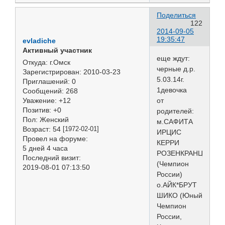
Поделиться
122
2014-09-05
19:35:47
evladiche
Активный участник
еще ждут:
Откуда:
г.Омск
черные д.р.
Зарегистрирован
: 2010-03-23
5.03.14г.
Приглашений:
0
1девочка
Сообщений:
268
от
Уважение:
+12
Позитив:
+0
родителей:
Пол:
Женский
м.САФИТА
Возраст:
54
[1972-02-01]
ИРЦИС
Провел на форуме:
КЕРРИ
5 дней 4 часа
РОЗЕНКРАНЦ
Последний визит:
(Чемпион
2019-08-01 07:13:50
России)
о.АЙК*БРУТ
ШИКО (Юный
Чемпион
России,