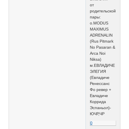
от
родительской
пары:
о.MODUS
MAXIMUS
ADRENALIN
(Rus Pitmark
No Pasaran &
Arca Noi
Niksa)
м.ЕВЛАДИЧЕ
ЭЛЕГИЯ
(Евладиче
Ренессанс
Фо ревер +
Евладиче
Коррида
Эспаньол)-
ЮЧР,ЧР
0