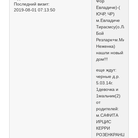
Фор
Последний визит:
Евладиче)-(
2019-08-01 07:13:50
ЮЧР, ЧР)
м.Евладиче
Тирасмсу(о.Лаки
Бой
Резларк+м.Минимак
Неженка)
нашли новый
дом!!!
еще ждут:
черные д.р.
5.03.14г.
1девочка и
1мальчик(2)
от
родителей:
м.САФИТА
ИРЦИС
КЕРРИ
РОЗЕНКРАНЦ