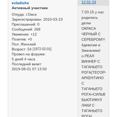
12:01:33
evladiche
Активный участник
7.03.15 у нас
Откуда:
г.Омск
родились
Зарегистрирован
: 2010-03-23
детки
Приглашений:
0
ОКРАСА
Сообщений:
268
ЧЕРНЫЙ С
Уважение:
+12
Позитив:
+0
СЕРЕБРОМ!!!
Пол:
Женский
4девочки и
Возраст:
54
[1972-02-01]
3мальчика!
Провел на форуме:
о.РЕАЛ
5 дней 4 часа
ВИННЕР С
Последний визит:
ТАГАНЬЕГО
2019-08-01 07:13:50
РОГА(ТЕСОРО
АРХЕНТИНО
С
ТАГАНЬЕГО
РОГА+СИЛЬВЕР
БЬЮТИФУЛ
ЛАКИ С
ТАГАНЬЕГО
РОГА)