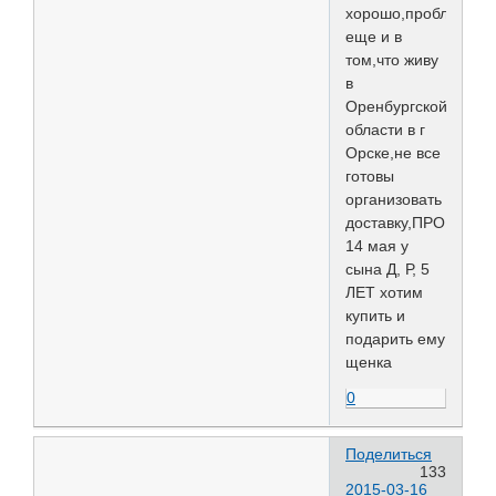
хорошо,проблема
еще и в
том,что живу
в
Оренбургской
области в г
Орске,не все
готовы
организовать
доставку,ПРОШУ
14 мая у
сына Д, Р, 5
ЛЕТ хотим
купить и
подарить ему
щенка
0
Поделиться
133
2015-03-16