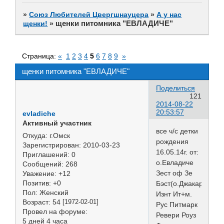
»
Союз Любителей Цвергшнауцера
»
А у нас
щенки питомника "ЕВЛАДИЧЕ"
щенки!
»
Страница:
«
1
2
3
4
5
6
7
8
9
»
щенки питомника "ЕВЛАДИЧЕ"
Поделиться
121
2014-08-22
20:53:57
evladiche
Активный участник
все ч/с детки
Откуда:
г.Омск
рождения
Зарегистрирован
: 2010-03-23
16.05.14г. от:
Приглашений:
0
о.Евладиче
Сообщений:
268
Зест оф Зе
Уважение:
+12
Позитив:
+0
Бэст(о.Джакартас
Пол:
Женский
Изнт Ит+м.
Возраст:
54
[1972-02-01]
Рус Питмарк
Провел на форуме:
Ревери Роуз
5 дней 4 часа