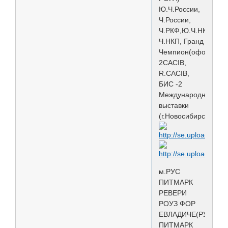
Ю.Ч.России,
Ч.России,
Ч.РКФ,Ю.Ч.НКП,
Ч.НКП, Гранд
Чемпион(оформ),
2CACIB,
R.CACIB,
БИС -2
Международной
выставки
(г.Новосибирск2014)
м.РУС
ПИТМАРК
РЕВЕРИ
РОУЗ ФОР
ЕВЛАДИЧЕ(РУС
ПИТМАРК