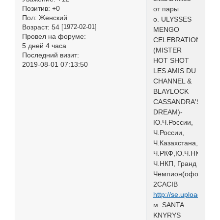
Позитив:
+0
от пары
Пол:
Женский
о. ULYSSES
Возраст:
54
[1972-02-01]
MENGO
Провел на форуме:
CELEBRATION
5 дней 4 часа
(MISTER
Последний визит:
HOT SHOT
2019-08-01 07:13:50
LES AMIS DU
CHANNEL &
BLAYLOCK
CASSANDRA'S
DREAM)-
Ю.Ч.России,
Ч.России,
Ч.Казахстана,
Ч.РКФ,Ю.Ч.НКП,
Ч.НКП, Гранд
Чемпион(офомл.),
2CACIB
http://se.uploads.ru/
м. SANTA
KNYRYS