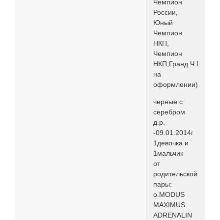
Чемпион
России,
Юный
Чемпион
НКП,
Чемпион
НКП,Гранд.Ч.Р.-
на
оформлении)
черные с
серебром
д.р.
-09.01.2014г
1девочка и
1мальчик
от
родительской
пары:
о.MODUS
MAXIMUS
ADRENALIN