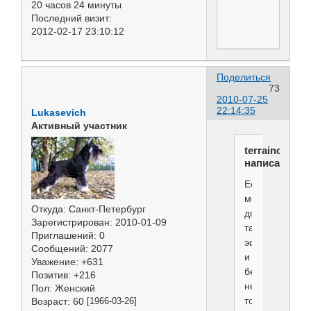
20 часов 24 минуты
Последний визит:
2012-02-17 23:10:12
Поделиться
73
2010-07-25
22:14:35
Lukasevich
Активный участник
terraincognit
написал(а):
Если
можно
Откуда:
Санкт-Петербург
достичь
Зарегистрирован
: 2010-01-09
такого
Приглашений:
0
эффекта
Сообщений:
2077
и
Уважение:
+631
без
Позитив:
+216
него,
Пол:
Женский
то
Возраст:
60
[1966-03-26]