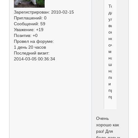
Только
Зарегистрирован
: 2010-02-15
для
Приглашений:
0
уличных
Сообщений:
59
выставок
Уважение:
+19
он
Позитив:
+0
не
Провел на форуме:
очень,
1 день 20 часов
много
Последний визит:
на
2014-03-05 00:36:34
шерсть
налипает
пыли,
и
прочей
прелести
Очень
хорошо как
раз! Для
бело-лапых