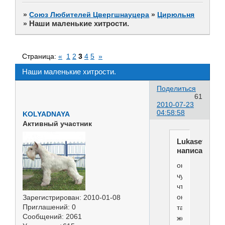
»
Союз Любителей Цвергшнауцера
»
Цирюльня
Наши маленькие хитрости.
»
Страница:
«
1
2
3
4
5
»
Наши маленькие хитрости.
Поделиться
61
2010-07-23
04:58:58
KOLYADNAYA
Активный участник
Lukasevich
написал(а):
она
чувствует,
что
она
Зарегистрирован
: 2010-01-08
Приглашений:
0
такая
Сообщений:
2061
же