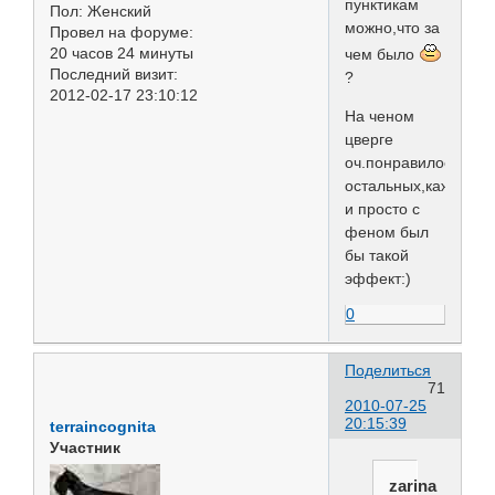
пунктикам
Пол:
Женский
можно,что за
Провел на форуме:
20 часов 24 минуты
чем было
Последний визит:
?
2012-02-17 23:10:12
На ченом
цверге
оч.понравилось.На
остальных,кажется
и просто с
феном был
бы такой
эффект:)
0
Поделиться
71
2010-07-25
20:15:39
terraincognita
Участник
zarina