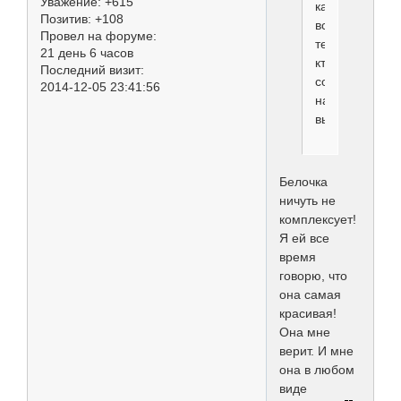
Уважение:
+615
как
Позитив:
+108
все
Провел на форуме:
те,
21 день 6 часов
кто
Последний визит:
собирается
2014-12-05 23:41:56
на
выставку..
Белочка
ничуть не
комплексует!
Я ей все
время
говорю, что
она самая
красивая!
Она мне
верит. И мне
она в любом
виде