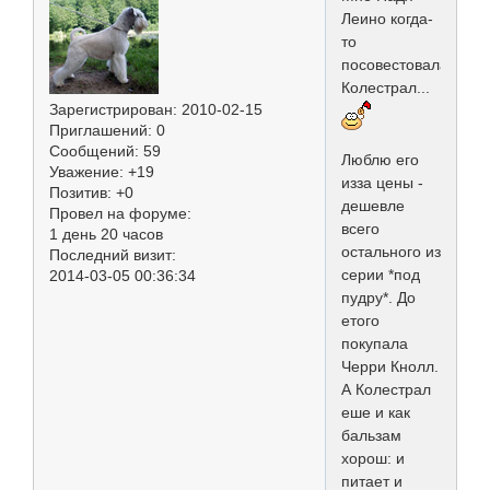
Леино когда-
то
посовестовала
Колестрал...
Зарегистрирован
: 2010-02-15
Приглашений:
0
Сообщений:
59
Люблю его
Уважение:
+19
изза цены -
Позитив:
+0
дешевле
Провел на форуме:
всего
1 день 20 часов
остального из
Последний визит:
серии *под
2014-03-05 00:36:34
пудру*. До
етого
покупала
Черри Кнолл.
А Колестрал
еше и как
бальзам
хорош: и
питает и