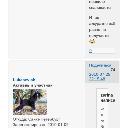
правило
сваливается.
И так
аккуратно всё
равно не
получается
0
Поделиться
74
2010-07-25
22:15:48
Lukasevich
Активный участник
zarina
написал(а):
как
я
Откуда:
Санкт-Петербург
поняла,это
Зарегистрирован
: 2010-01-09
без