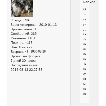
написал(а):
Очень
хорошо
как
Откуда:
СПб
раз!
Зарегистрирован
: 2010-01-13
Для
Приглашений:
0
Сообщений:
269
бело-
Уважение:
+101
лапых
Позитив:
+117
перцев,
Пол:
Женский
выставляюши
Возраст:
46
[1980-02-26]
под
Провел на форуме:
немцами....
7 дней 20 часов
Такой
Последний визит:
натуральный
2014-08-13 22:27:58
оттенок
никаким
мелком
не
получишь.