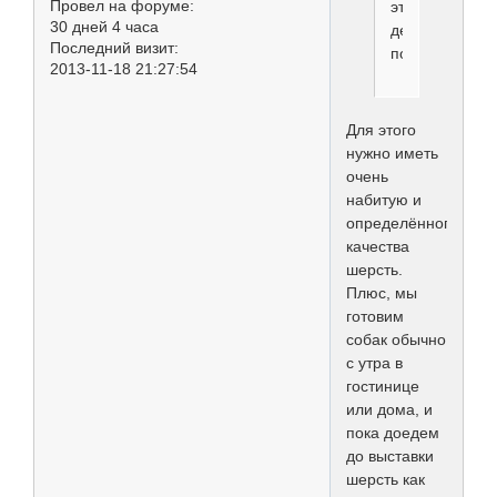
Провел на форуме:
это,
30 дней 4 часа
действительно
Последний визит:
потрясающе
2013-11-18 21:27:54
Для этого
нужно иметь
очень
набитую и
определённого
качества
шерсть.
Плюс, мы
готовим
собак обычно
с утра в
гостинице
или дома, и
пока доедем
до выставки
шерсть как