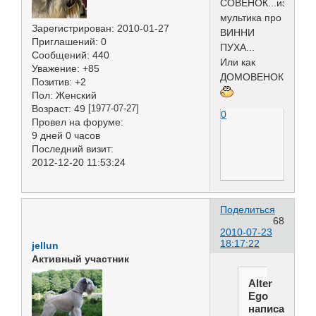
СОВЕНОК...из
мультика про
Зарегистрирован
: 2010-01-27
ВИННИ
Приглашений:
0
ПУХА...
Сообщений:
440
Или как
Уважение:
+85
ДОМОВЕНОК....
Позитив:
+2
Пол:
Женский
Возраст:
49
[1977-07-27]
0
Провел на форуме:
9 дней 0 часов
Последний визит:
2012-12-20 11:53:24
Поделиться
68
2010-07-23
18:17:22
jellun
Активный участник
Alter
Ego
написал(а):