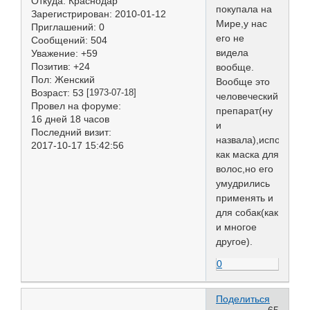
Откуда:
Краснодар
покупала на
Зарегистрирован
: 2010-01-12
Мире,у нас
Приглашений:
0
его не
Сообщений:
504
видела
Уважение:
+59
Позитив:
+24
вообще.
Пол:
Женский
Вообще это
Возраст:
53
[1973-07-18]
человеческий
Провел на форуме:
препарат(ну
16 дней 18 часов
и
Последний визит:
назвала),использует
2017-10-17 15:42:56
как маска для
волос,но его
умудрились
применять и
для собак(как
и многое
другое).
0
Поделиться
65