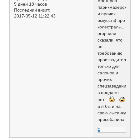
мастеров
5 дней 18 часов
парикмахерского
Последний визит:
и прочих
2017-05-12 11:22:43
искусств) про
колестраль...
огорчили -
сказали, что
по
требованию
производителя
только для
салонов и
прочих
спецзаведений,
в продаже
нет
а я бы и на
свою лысинку
присобачила
0