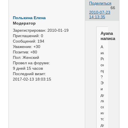
Поделиться
66
2010-07-23
14:13:35
Полькина Елена
Модератор
Зарегистрирован
: 2010-01-19
Ayana
Приглашений:
0
написал(а):
Сообщений:
194
Уважение:
+30
А
Позитив:
+80
интересно,в
Пол:
Женский
России
Провел на форуме:
он
9 дней 15 часов
продается
Последний визит:
?
2017-02-13 18:03:15
Это
и
для
людей
серия
или
только
для