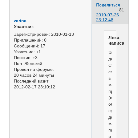
Поделиться
81
2010-07-26
23:12:48
zarina
Участник
Зарегистрирован
: 2010-01-13
Лёка
Приглашений:
0
написал(а):
Сообщений:
17
Уважение:
+1
Ээх,
Позитив:
+3
девушки...
Пол:
Женский
Спросила
Провел на форуме:
сегодня
20 часов 24 минуты
в
Последний визит:
магазине
2012-02-17 23:10:12
проф...
(в
общем,
средства
для
мастеров
парикмахерск
и