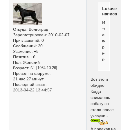
Lukasevich
написал(а):
И
так
Откуда:
Волгоград
аккуратно
Зарегистрирован
: 2010-02-07
Приглашений:
0
всё
Сообщений:
20
равно
Уважение:
+5
не
Позитив:
+6
получается
Пол:
Женский
Возраст:
61
[1964-10-26]
Провел на форуме:
21 час 27 минут
Вот это и
Последний визит:
обидно!
2013-04-22 13:44:57
Когда
снимаешь
собаку со
стола после
укладки -
А приехав на