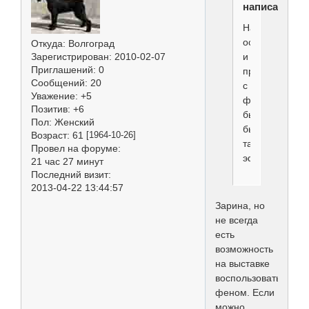
написал(а):
На
остальных,каж
Откуда:
Волгоград
и
Зарегистрирован
: 2010-02-07
Приглашений:
0
просто
Сообщений:
20
с
Уважение:
+5
феном
Позитив:
+6
был
Пол:
Женский
бы
Возраст:
61
[1964-10-26]
такой
Провел на форуме:
эффект:)
21 час 27 минут
Последний визит:
2013-04-22 13:44:57
Зарина, но
не всегда
есть
возможность
на выставке
воспользоваться
феном. Если
можно