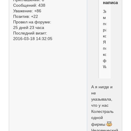
написал(а):
Сообщений:
438
Уважение:
+86
Значит
Позитив:
+22
мы
Провел на форуме:
пользуемся
25 дней 23 часа
разной
Последний визит:
косметикой.
2016-03-18 14:32:05
Я
пользуюсь
колестралем
фирмы
WELLA...
А я нигде и
не
указывала,
что у нас
Колестраль
одной
фирмы
Человеческий