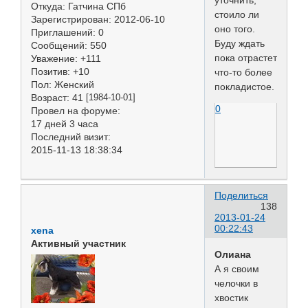
уточнить,
Откуда:
Гатчина СПб
стоило ли
Зарегистрирован
: 2012-06-10
оно того.
Приглашений:
0
Буду ждать
Сообщений:
550
пока отрастет
Уважение:
+111
Позитив:
+10
что-то более
Пол:
Женский
покладистое.
Возраст:
41
[1984-10-01]
0
Провел на форуме:
17 дней 3 часа
Последний визит:
2015-11-13 18:38:34
Поделиться
138
2013-01-24
00:22:43
xena
Активный участник
Олиана
А я своим
челочки в
хвостик