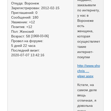
Откуда:
Воронеж
заказывали
Зарегистрирован
: 2012-02-15
по интернету,
Приглашений:
0
у нас в
Сообщений:
180
Воронеже
Уважение:
+12
есть
Позитив:
+12
женщина,
Пол:
Женский
Возраст:
58
которая
[1968-03-06]
Провел на форуме:
осуществляет
5 дней 22 часа
такие
Последний визит:
интернет-
2020-07-07 13:42:16
покупки
http://www.showdogst
chris …
elper.aspx
Кстати, на
самом деле
вещь
отличная, я
довольна
очень