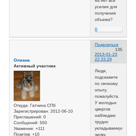
на нет все
усилия для
получения
объема?
0
Поделиться
135
2013-01-23
22:33:29
Олиана
Активный участник
Люди,
подскажите
по личному
опыту,
пожалуйста.
У молодых
Откуда:
Гатчина СПб
цвергов
Зарегистрирован
: 2012-06-10
наблюдаю
Приглашений:
0
трудно
Сообщений:
550
укладываемую
Уважение:
+111
Позитив:
+10
челку,