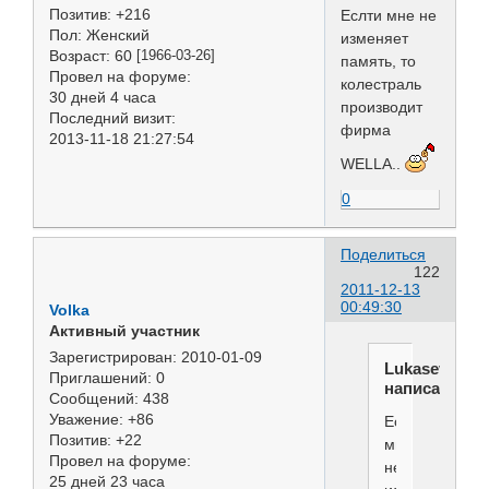
Позитив:
+216
Еслти мне не
Пол:
Женский
изменяет
Возраст:
60
[1966-03-26]
память, то
Провел на форуме:
колестраль
30 дней 4 часа
производит
Последний визит:
фирма
2013-11-18 21:27:54
WELLA..
0
Поделиться
122
2011-12-13
00:49:30
Volka
Активный участник
Зарегистрирован
: 2010-01-09
Lukasevich
Приглашений:
0
написал(а):
Сообщений:
438
Уважение:
+86
Еслти
Позитив:
+22
мне
Провел на форуме:
не
25 дней 23 часа