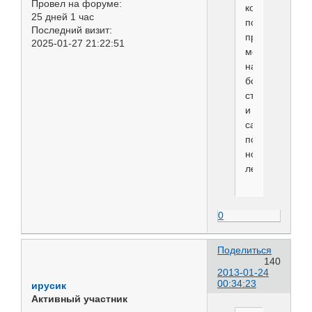
Провел на форуме:
которая
25 дней 1 час
после
Последний визит:
прочесываний
2025-01-27 21:22:51
меняется
на
более
структурную
и
сама
потом
нормально
лежит
0
Поделиться
140
2013-01-24
00:34:23
ирусик
Активный участник