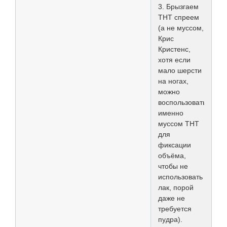
3. Брызгаем
ТНТ спреем
(а не муссом,
Крис
Кристенс,
хотя если
мало шерсти
на ногах,
можно
воспользоваться
именно
муссом ТНТ
для
фиксации
объёма,
чтобы не
использовать
лак, порой
даже не
требуется
пудра).