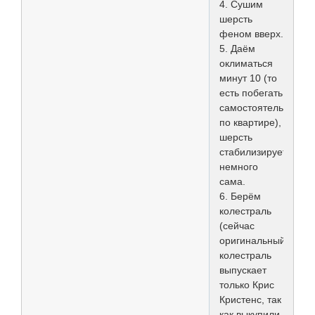
4. Сушим
шерсть
феном вверх.
5. Даём
оклиматься
минут 10 (то
есть побегать
самостоятельно
по квартире),
шерсть
стабилизируется
немного
сама.
6. Берём
колестраль
(сейчас
оригинальный
колестраль
выпускает
только Крис
Кристенс, так
как выкупили