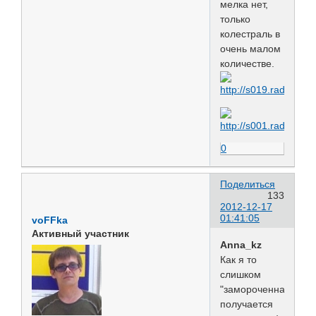
мелка нет,
только
колестраль в
очень малом
количестве.
0
Поделиться
133
2012-12-17
01:41:05
voFFka
Активный участник
Anna_kz
Как я то
слишком
"замороченная",
получается