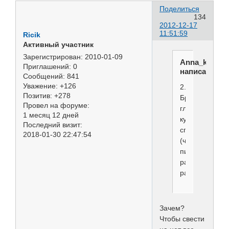
Поделиться
134
2012-12-17
11:51:59
Ricik
Активный участник
Зарегистрирован
: 2010-01-09
Anna_kz
Приглашений:
0
написал(а):
Сообщений:
841
Уважение:
+126
2.
Позитив:
+278
Брызгаю
Провел на форуме:
глисс
1 месяц 12 дней
кур
Последний визит:
спреем
2018-01-30 22:47:54
(человеческий
питательный),
расчесываем
расческой.
Зачем?
Чтобы свести