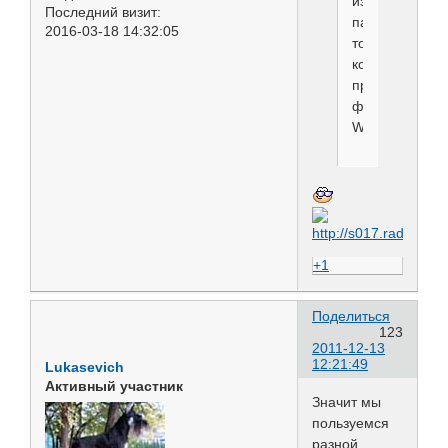
изменяет
Последний визит:
память,
2016-03-18 14:32:05
то
колестраль
производит
фирма
WELLA..
+1
Поделиться
123
2011-12-13
12:21:49
Lukasevich
Активный участник
Значит мы
пользуемся
разной