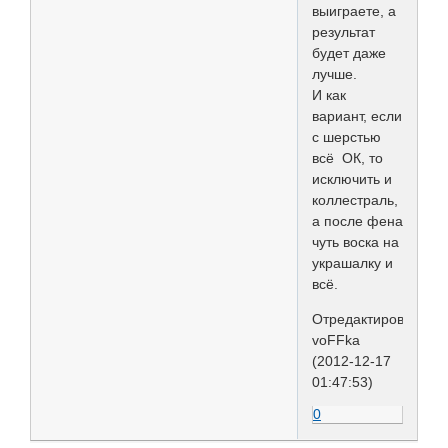
выиграете, а
результат
будет даже
лучше.
И как
вариант, если
с шерстью
всё ОК, то
исключить и
коллестраль,
а после фена
чуть воска на
украшалку и
всё.
Отредактировано
voFFka
(2012-12-17
01:47:53)
0