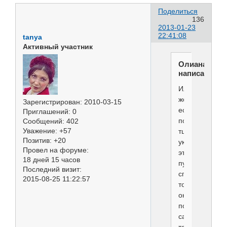
Поделиться
136
2013-01-23
22:41:08
tanya
Активный участник
Олиана
написал(а):
Или
же
Зарегистрирован
: 2010-03-15
если
Приглашений:
0
постоянно
Сообщений:
402
Уважение:
+57
тщательно
Позитив:
+20
укладывать
Провел на форуме:
этот
18 дней 15 часов
пух
Последний визит:
спец.средства
2015-08-25 11:22:57
то
он
потом
сам