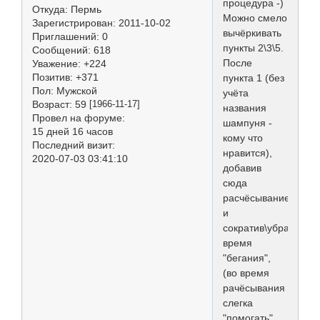
процедура -)
Откуда:
Пермь
Можно смело
Зарегистрирован
: 2011-10-02
вычёркивать
Приглашений:
0
пункты 2\3\5.
Сообщений:
618
После
Уважение:
+224
Позитив:
+371
пункта 1 (без
Пол:
Мужской
учёта
Возраст:
59
[1966-11-17]
названия
Провел на форуме:
шампуня -
15 дней 16 часов
кому что
Последний визит:
нравится),
2020-07-03 03:41:10
добавив
сюда
расчёсывание
и
сократив\убрав
время
"бегания",
(во время
рачёсывания
слегка
"помогать"