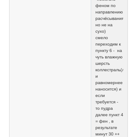
феном по
направлению
расчёсывания,
но не на
сухо)
смело
переходим к
пункту 6 - на
чуть влажную
шерсть
коллестраль(легче
и
равномернее
наносится) и
если
требуется -
то пудра
далее пункт 4
= фен , в
результате
минут 30 ++