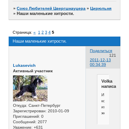
»
Союз Любителей Цвергшнауцера
»
Цирюльня
Наши маленькие хитрости.
»
Страница:
«
1
2
3
4
5
Наши маленькие хитрости.
Поделиться
121
2011-12-13
00:34:39
Lukasevich
Активный участник
Volka
написал(а):
И
колестраль
Откуда:
Санкт-Петербург
их
Зарегистрирован
: 2010-01-09
же
Приглашений:
0
Сообщений:
2077
Уважение:
+631