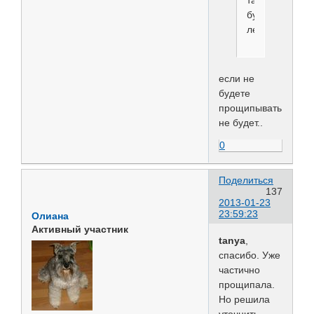
так
будет
лежать?
если не
будете
прощипывать,лежат
не будет..
0
Поделиться
137
2013-01-23
23:59:23
Олиана
Активный участник
tanya
,
спасибо. Уже
частично
прощипала.
Но решила