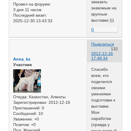
заказать
Провел на форуме:
знакомым на
3 дня 11 часов
крупные
Последний визит:
выставки )))
2025-12-30 13:43:33
0
Поделиться
132
2012-12-16
17:48:34
Anna_kz
Участник
Спасибо
всем, кто
поделился
своими
умениями
Откуда:
Казахстан, Алматы
подготовки к
Зарегистрирован
: 2012-12-16
выставке.
Приглашений:
0
Мои
Сообщений:
10
наработки
Уважение:
+0
Позитив:
+0
(правда у
Пол:
Женский
меня первый