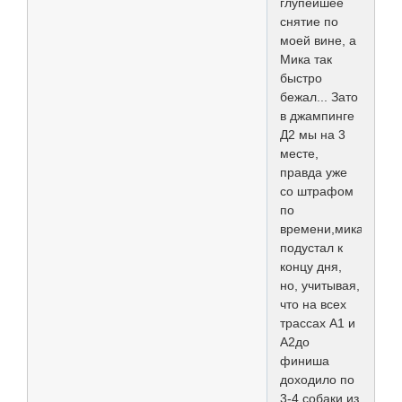
глупейшее
снятие по
моей вине, а
Мика так
быстро
бежал... Зато
в джампинге
Д2 мы на 3
месте,
правда уже
со штрафом
по
времени,мика
подустал к
концу дня,
но, учитывая,
что на всех
трассах А1 и
А2до
финиша
доходило по
3-4 собаки из