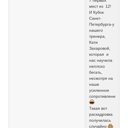
7 первых
мест из 12!
И Кубок
Санкт-
Петербурга-у
нашего
тренера,
Кати
Захаровой,
которая и
нас научила
неплохо
бегать,
несмотря на
наше
усиленное
сопротивление
Такая вот
раскадровка
получилась
случайно