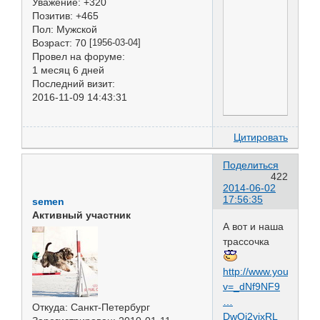
Уважение:
+320
Позитив:
+465
Пол:
Мужской
Возраст:
70
[1956-03-04]
Провел на форуме:
1 месяц 6 дней
Последний визит:
2016-11-09 14:43:31
Цитировать
Поделиться
422
2014-06-02
17:56:35
semen
Активный участник
А вот и наша
трассочка
http://www.youtube.
v=_dNf9NF9
…
Откуда:
Санкт-Петербург
DwOi2yjxRL