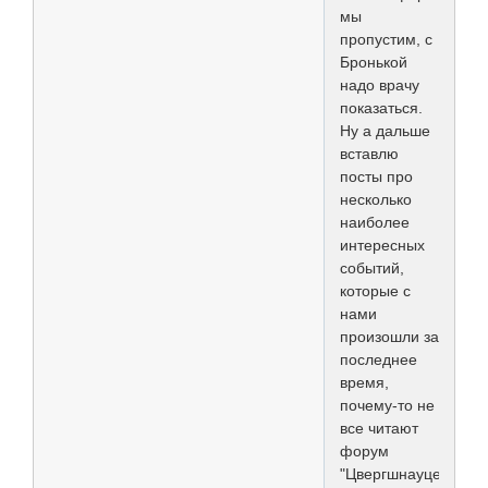
мы
пропустим, с
Бронькой
надо врачу
показаться.
Ну а дальше
вставлю
посты про
несколько
наиболее
интересных
событий,
которые с
нами
произошли за
последнее
время,
почему-то не
все читают
форум
"Цвергшнауцеры