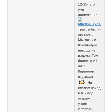
12-15- это
уже
достижение.
Трассы были-
это нечто!
Мы таких в
Финляндии
никогда не
видели. Тем
более- в А1
иА2!
Кириллов
отдыхает
На
слалом заход
в А1- под
острым
углом!
А теперь