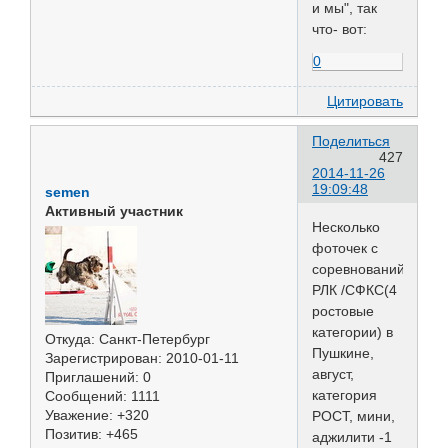
и мы", так
что- вот:
0
Цитировать
Поделиться
427
2014-11-26
19:09:48
semen
Активный участник
Несколько
фоточек с
соревнований
РЛК /СФКС(4
ростовые
категории) в
Откуда:
Санкт-Петербург
Пушкине,
Зарегистрирован
: 2010-01-11
август,
Приглашений:
0
категория
Сообщений:
1111
Уважение:
+320
РОСТ, мини,
Позитив:
+465
аджилити -1