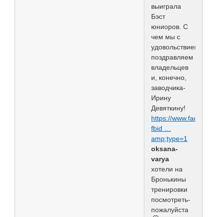
выиграла
Бэст
юниоров. С
чем мы с
удовольствием
поздравляем
владельцев
и, конечно,
заводчика-
Ирину
Девяткину!
https://www.faceboo
fbid …
amp;type=1
oksana-
varya
хотели на
Бронькины
тренировки
посмотреть-
пожалуйста