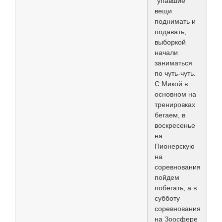
"упавшие"
вещи
поднимать и
подавать,
выборкой
начали
заниматься
по чуть-чуть.
С Микой в
основном на
тренировках
бегаем, в
воскресенье
на
Пионерскую
на
соревнования
пойдем
побегать, а в
субботу
соревнования
на Зоосфере