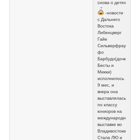
снова о детях
-новости
с Дальнего
Востока
Либенцверг
Гайе
Сильверфрау
фо
Барбудо(дочке
Бесты и
Микки)
исполнилось
9 мес, и
вчера она
выставлялась
по классу
юниоров на
международной
выставке во
Владивостоке.
Стала ЛЮ и