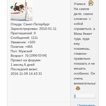
Учимся.
На самом
деле, самое
сложное- с
собой
Откуда:
Санкт-Петербург
Зарегистрирован
: 2010-01-11
справиться, а
Приглашений:
0
Мика бежит
Сообщений:
1111
туда, куда
Уважение:
+320
ему
Позитив:
+465
покажешь,
Пол:
Мужской
главное-
Возраст:
70
[1956-03-04]
правильно
Провел на форуме:
показать и не
1 месяц 6 дней
мешать
Последний визит:
особенно. Он
2016-11-09 14:43:31
очень
внимательный
.
0
Цитировать