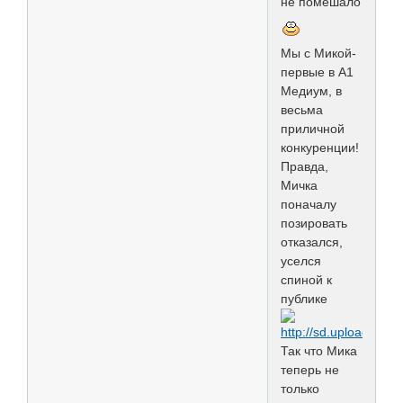
не помешало
Мы с Микой-
первые в А1
Медиум, в
весьма
приличной
конкуренции!
Правда,
Мичка
поначалу
позировать
отказался,
уселся
спиной к
публике
Так что Мика
теперь не
только