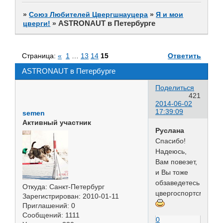
»
Союз Любителей Цвергшнауцера
»
Я и мои
ASTRONAUT в Петербурге
цверги!
»
Страница:
«
1
…
13
14
15
Ответить
ASTRONAUT в Петербурге
Поделиться
421
2014-06-02
17:39:09
semen
Активный участник
Руслана
Спасибо!
Надеюсь,
Вам повезет,
и Вы тоже
обзаведетесь
Откуда:
Санкт-Петербург
цвергоспортсменом
Зарегистрирован
: 2010-01-11
Приглашений:
0
Сообщений:
1111
0