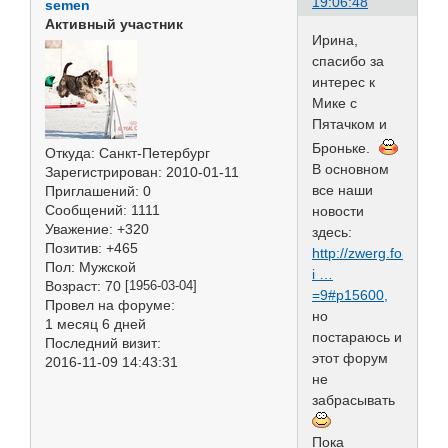
19:06:48
semen
Активный участник
Ирина,
спасибо за
интерес к
Мике с
Пятачком и
Броньке.
Откуда:
Санкт-Петербург
В основном
Зарегистрирован
: 2010-01-11
все наши
Приглашений:
0
Сообщений:
1111
новости
Уважение:
+320
здесь:
Позитив:
+465
http://zwerg.forumbb.
Пол:
Мужской
i …
Возраст:
70
[1956-03-04]
=9#p15600,
Провел на форуме:
но
1 месяц 6 дней
постараюсь и
Последний визит:
этот форум
2016-11-09 14:43:31
не
забрасывать
Пока