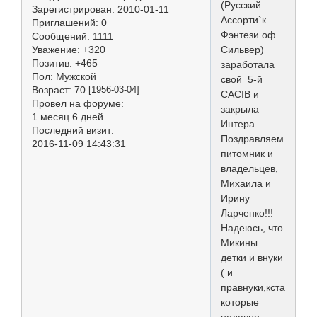
(Русский
Зарегистрирован
: 2010-01-11
Ассорти`к
Приглашений:
0
Фэнтези оф
Сообщений:
1111
Уважение:
+320
Сильвер)
Позитив:
+465
заработала
Пол:
Мужской
свой 5-й
Возраст:
70
[1956-03-04]
CACIB и
Провел на форуме:
закрыла
1 месяц 6 дней
Интера.
Последний визит:
Поздравляем
2016-11-09 14:43:31
питомник и
владельцев,
Михаила и
Ирину
Ларченко!!!
Надеюсь, что
Микины
детки и внуки
( и
правнуки,кстати,
которые
недавно