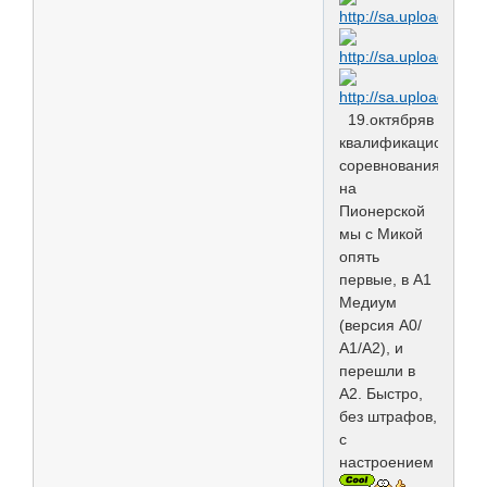
19.октябряв
квалификационных
соревнованиях
на
Пионерской
мы с Микой
опять
первые, в А1
Медиум
(версия А0/
А1/А2), и
перешли в
А2. Быстро,
без штрафов,
с
настроением