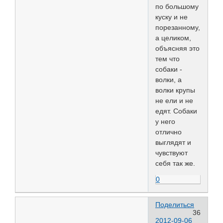
по большому
куску и не
порезанному,
а целиком,
объясняя это
тем что
собаки -
волки, а
волки крупы
не ели и не
едят. Собаки
у него
отлично
выглядят и
чувствуют
себя так же.
0
Поделиться
36
2012-09-06