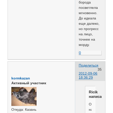
борода
посветлела
мгновенно.
До идеала
еще далеко,
но прогресс
на лицо,
точнее на
морду.
0
Поделиться
35
2012-09-06
18:36:29
kormkazan
Активный участник
Ricik
написал(а):
Олиана
написал(а):
Откуда:
Казань