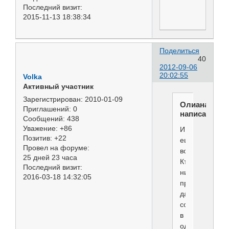
Последний визит:
2015-11-13 18:38:34
Поделиться
40
2012-09-06
20:02:55
Volka
Активный участник
Зарегистрирован
: 2010-01-09
Олиана
Приглашений:
0
написал(а):
Сообщений:
438
Уважение:
+86
И
Позитив:
+22
ещё
Провел на форуме:
вопрос.
25 дней 23 часа
Кто-
Последний визит:
нибудь
2016-03-18 14:32:05
пробовал
давать
собаке
в
одно