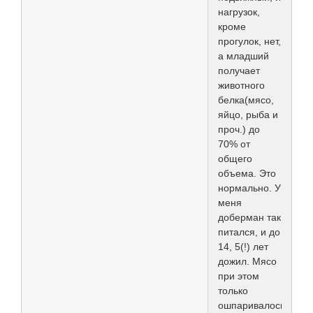
нагрузок,
кроме
прогулок, нет,
а младший
получает
животного
белка(мясо,
яйцо, рыба и
проч.) до
70% от
общего
объема. Это
нормально. У
меня
доберман так
питался, и до
14, 5(!) лет
дожил. Мясо
при этом
только
ошпаривалось,