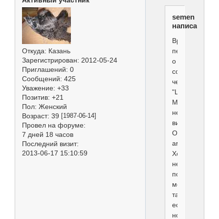
semen
написал(а):
Вреднее
передачи
Откуда:
Казань
Зарегистрирован
: 2012-05-24
о
Приглашений:
0
собаках,
Сообщений:
425
чем
Уважение:
+33
"Цезарь
Позитив:
+21
Милано",
Пол:
Женский
не
Возраст:
39
[1987-06-14]
видел(ИМХО)!
Провел на форуме:
Очень
7 дней 18 часов
американская
Последний визит:
2013-06-17 15:10:59
Хотя
некоторые
полезные
моменты
там
есть,
но