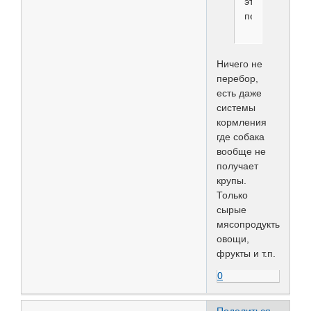
это
перебор.
Ничего не
перебор,
есть даже
системы
кормления
где собака
вообще не
получает
крупы.
Только
сырые
мясопродукты,
овощи,
фрукты и т.п.
0
Поделиться