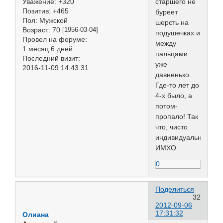
Уважение:
+320
старшего не
Позитив:
+465
буреет
Пол:
Мужской
шерсть на
Возраст:
70
[1956-03-04]
подушечках и
Провел на форуме:
между
1 месяц 6 дней
пальцами
Последний визит:
уже
2016-11-09 14:43:31
давненько.
Где-то лет до
4-х было, а
потом-
пропало! Так
что, чисто
индивидуально,
ИМХО
0
Поделиться
32
2012-09-06
17:31:32
Олиана