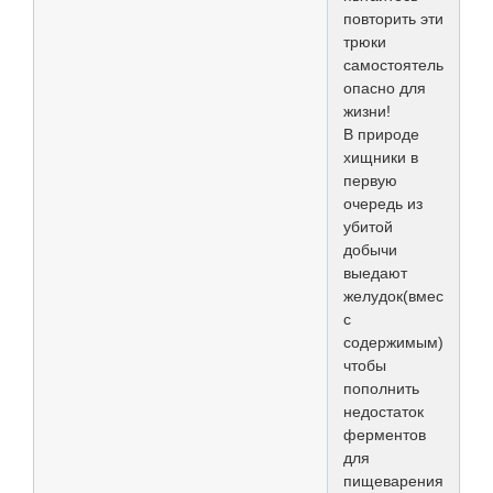
повторить эти
трюки
самостоятельно!
опасно для
жизни!
В природе
хищники в
первую
очередь из
убитой
добычи
выедают
желудок(вместе
с
содержимым),
чтобы
пополнить
недостаток
ферментов
для
пищеварения.