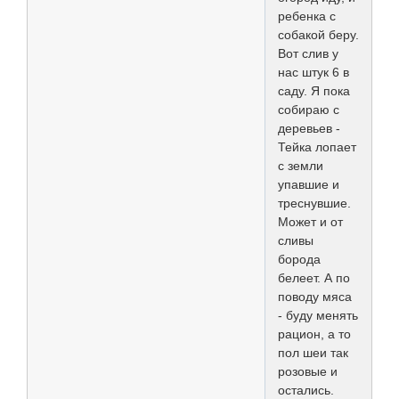
ребенка с
собакой беру.
Вот слив у
нас штук 6 в
саду. Я пока
собираю с
деревьев -
Тейка лопает
с земли
упавшие и
треснувшие.
Может и от
сливы
борода
белеет. А по
поводу мяса
- буду менять
рацион, а то
пол шеи так
розовые и
остались.