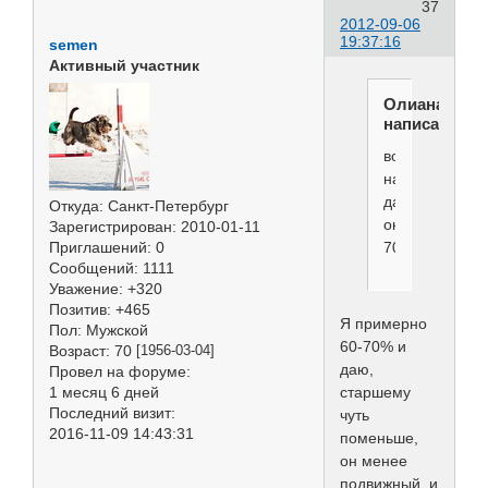
37
2012-09-06
19:37:16
semen
Активный участник
Олиана
написал(а):
вообще
надо
давать
Откуда:
Санкт-Петербург
около
Зарегистрирован
: 2010-01-11
Приглашений:
0
70%
Сообщений:
1111
Уважение:
+320
Позитив:
+465
Я примерно
Пол:
Мужской
60-70% и
Возраст:
70
[1956-03-04]
даю,
Провел на форуме:
1 месяц 6 дней
старшему
Последний визит:
чуть
2016-11-09 14:43:31
поменьше,
он менее
подвижный, и