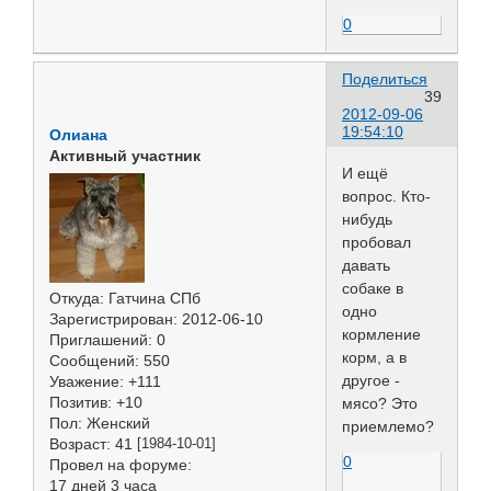
0
Поделиться
39
2012-09-06
19:54:10
Олиана
Активный участник
И ещё
вопрос. Кто-
нибудь
пробовал
давать
собаке в
Откуда:
Гатчина СПб
одно
Зарегистрирован
: 2012-06-10
кормление
Приглашений:
0
корм, а в
Сообщений:
550
другое -
Уважение:
+111
Позитив:
+10
мясо? Это
Пол:
Женский
приемлемо?
Возраст:
41
[1984-10-01]
0
Провел на форуме:
17 дней 3 часа