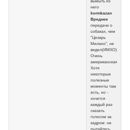
вымыть из
него
kormkazan
Вреднее
передачи о
собаках, чем
"Цезарь
Милано", не
видел(ИМХО)!
Очень
американская!
Хотя
некоторые
полезные
моменты там
есть, но -
хочется
каждый раз
сказать
голосом за
кадром: не
пытайтесь