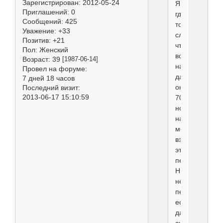
Зарегистрирован
: 2012-05-24
Я
Приглашений:
0
где-
Сообщений:
425
то
Уважение:
+33
слышала,
Позитив:
+21
что
Пол:
Женский
вообще
Возраст:
39
[1987-06-14]
надо
Провел на форуме:
давать
7 дней 18 часов
около
Последний визит:
2013-06-17 15:10:59
70%,
но
на
мой
взгляд
это
перебор.
Ничего
не
перебор,
есть
даже
системы