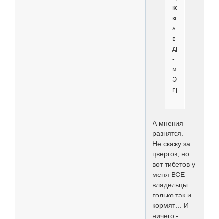
кормление
корм,
а
в
другое
-
мясо?
Это
приемлемо?
А мнения
разнятся.
Не скажу за
цвергов, но
вот тибетов у
меня ВСЕ
владельцы
только так и
кормят.... И
ничего -