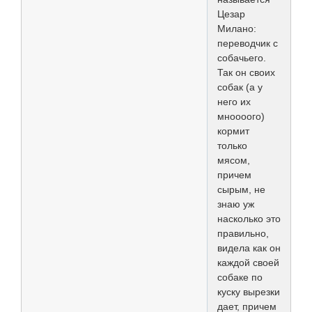
Цезар
Милано:
переводчик с
собачьего.
Так он своих
собак (а у
него их
мноооого)
кормит
только
мясом,
причем
сырым, не
знаю уж
насколько это
правильно,
видела как он
каждой своей
собаке по
куску вырезки
дает, причем