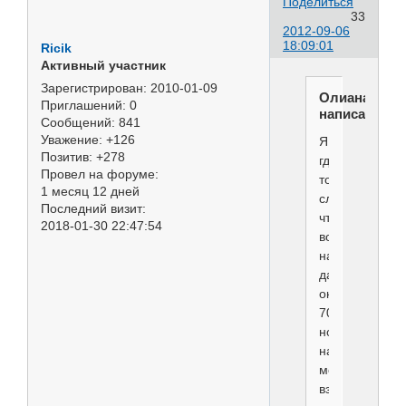
Поделиться
33
2012-09-06
18:09:01
Ricik
Активный участник
Зарегистрирован
: 2010-01-09
Олиана
Приглашений:
0
написал(а):
Сообщений:
841
Уважение:
+126
Я
Позитив:
+278
где-
Провел на форуме:
то
1 месяц 12 дней
слышала,
Последний визит:
что
2018-01-30 22:47:54
вообще
надо
давать
около
70%,
но
на
мой
взгляд