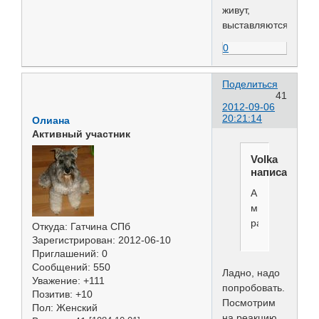
живут,
выставляются.
0
Поделиться
41
2012-09-06
20:21:14
Олиана
Активный участник
Volka
написал(а):
А
мнения
разнятся.
Откуда:
Гатчина СПб
Зарегистрирован
: 2012-06-10
Приглашений:
0
Сообщений:
550
Ладно, надо
Уважение:
+111
попробовать.
Позитив:
+10
Посмотрим
Пол:
Женский
на реакцию.