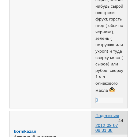
нибудь сырой
овощ или
фрукт, горсть
ягод ( обычно
черника),
зелень (
петрушка или
укроп) и туда
сверху мясо (
сырое) или
рубец, сверху
1 ч.л.
оливкового
масла
0
Поделиться
44
2012-09-07
09:31:38
kormkazan
Активный участник