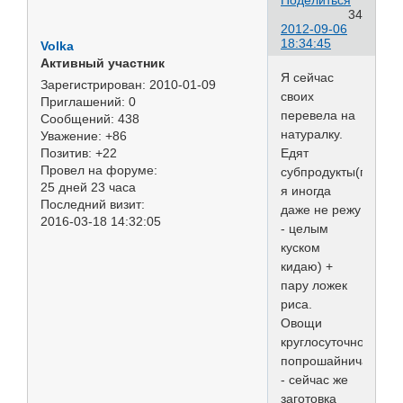
34
2012-09-06
18:34:45
Volka
Активный участник
Я сейчас
Зарегистрирован
: 2010-01-09
своих
Приглашений:
0
перевела на
Сообщений:
438
натуралку.
Уважение:
+86
Едят
Позитив:
+22
Провел на форуме:
субпродукты(приче
25 дней 23 часа
я иногда
Последний визит:
даже не режу
2016-03-18 14:32:05
- целым
куском
кидаю) +
пару ложек
риса.
Овощи
круглосуточно
попрошайничают
- сейчас же
заготовка