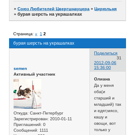
»
Союз Любителей Цвергшнауцера
»
Цирюльня
бурая шерсть на украшалках
»
Страница:
«
1
2
бурая шерсть на украшалках
Поделиться
31
2012-09-06
15:36:00
semen
Активный участник
Олиана
Да у меня
оба(и
старший и
младший) так
и едят,мясо,
Откуда:
Санкт-Петербург
кашу и
Зарегистрирован
: 2010-01-11
овощи, вот
Приглашений:
0
только у
Сообщений:
1111