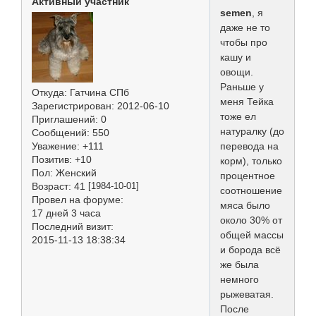
Активный участник
semen
, я
даже не то
чтобы про
кашу и
овощи.
Раньше у
Откуда:
Гатчина СПб
меня Тейка
Зарегистрирован
: 2012-06-10
тоже ел
Приглашений:
0
натуралку (до
Сообщений:
550
перевода на
Уважение:
+111
Позитив:
+10
корм), только
Пол:
Женский
процентное
Возраст:
41
[1984-10-01]
соотношение
Провел на форуме:
мяса было
17 дней 3 часа
около 30% от
Последний визит:
общей массы
2015-11-13 18:38:34
и борода всё
же была
немного
рыжеватая.
После