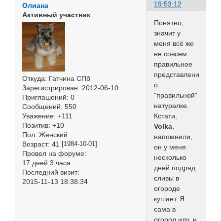
19:53:12
Олиана
Активный участник
Понятно,
значит у
меня всё же
не совсем
правильное
представление
Откуда:
Гатчина СПб
о
Зарегистрирован
: 2012-06-10
"правильной"
Приглашений:
0
натуралке.
Сообщений:
550
Кстати,
Уважение:
+111
Позитив:
+10
Volka
,
Пол:
Женский
напомнили,
Возраст:
41
[1984-10-01]
он у меня
Провел на форуме:
несколько
17 дней 3 часа
дней подряд
Последний визит:
сливы в
2015-11-13 18:38:34
огороде
кушает. Я
сама в
огород иду, и