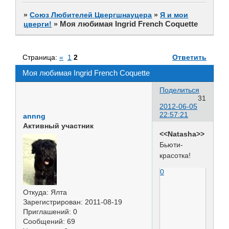
»
Союз Любителей Цвергшнауцера
»
Я и мои
Моя любимая Ingrid French Coquette
цверги!
»
Страница:
«
1
2
Ответить
Моя любимая Ingrid French Coquette
Поделиться
31
2012-06-05
22:57:21
annng
Активный участник
<<Natasha>>
Бьюти-
красотка!
0
Откуда:
Ялта
Зарегистрирован
: 2011-08-19
Приглашений:
0
Сообщений:
69