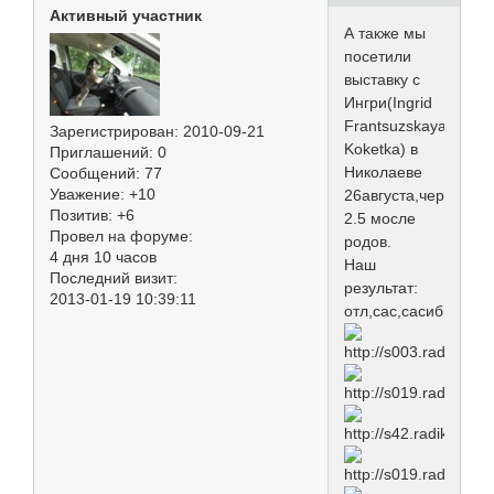
Активный участник
А также мы
посетили
выставку с
Ингри(Ingrid
Frantsuzskaya
Зарегистрирован
: 2010-09-21
Koketka) в
Приглашений:
0
Николаеве
Сообщений:
77
Уважение:
+10
26августа,через
Позитив:
+6
2.5 мосле
Провел на форуме:
родов.
4 дня 10 часов
Наш
Последний визит:
результат:
2013-01-19 10:39:11
отл,сас,сасиб,ЛС