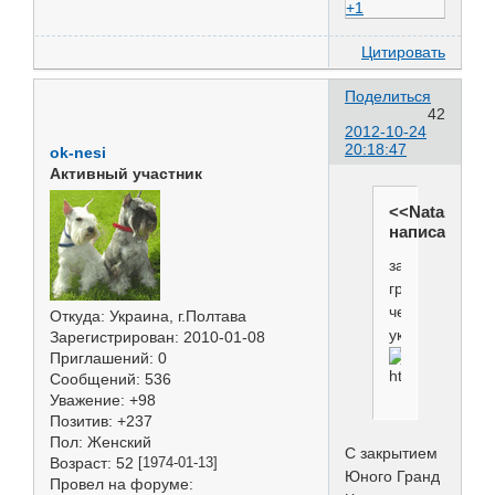
+1
Цитировать
Поделиться
42
2012-10-24
20:18:47
ok-nesi
Активный участник
<<Natasha>>
написал(а):
закрыла
гранд
чемпиона
Откуда:
Украина, г.Полтава
украины
Зарегистрирован
: 2010-01-08
Приглашений:
0
Сообщений:
536
Уважение:
+98
Позитив:
+237
Пол:
Женский
С закрытием
Возраст:
52
[1974-01-13]
Юного Гранд
Провел на форуме: