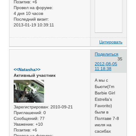
Позитив:
+6
Провел на форуме:
4 дня 10 часов
Последний визит:
2013-01-19 10:39:11
Цитировать
Поделиться
35
2012-08-05
11:18:38
<<Natasha>>
Активный участник
А мы с
Бьюти(I'm
Barbie Girl
Estrella's
Favorito)
Зарегистрирован
: 2010-09-21
были в
Приглашений:
0
Полтаве 7-8
Сообщений:
77
Уважение:
+10
июля на
Позитив:
+6
сасибах
Провел на форуме: