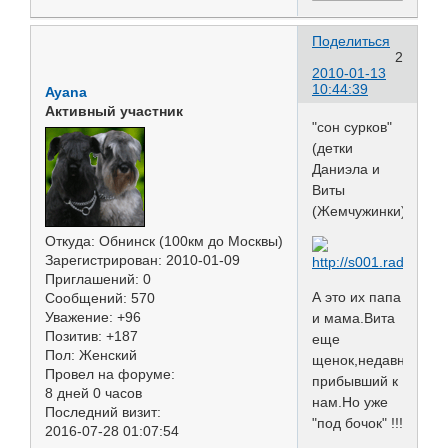
Поделиться
2
2010-01-13
10:44:39
Ayana
Активный участник
"сон сурков"
(детки
Даниэла и
Виты
(Жемчужинки)
Откуда:
Обнинск (100км до Москвы)
Зарегистрирован
: 2010-01-09
Приглашений:
0
А это их папа
Сообщений:
570
Уважение:
+96
и мама.Вита
Позитив:
+187
еще
Пол:
Женский
щенок,недавно
Провел на форуме:
прибывший к
8 дней 0 часов
нам.Но уже
Последний визит:
"под бочок" !!!
2016-07-28 01:07:54