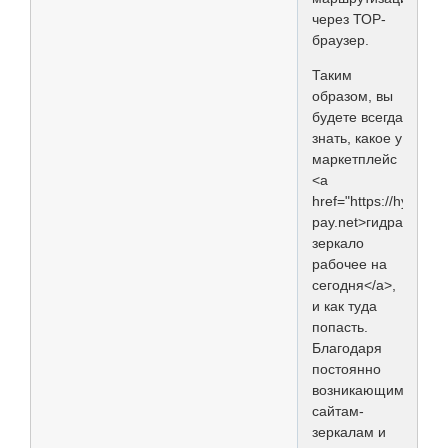
через ТОР-
браузер.
Таким
образом, вы
будете всегда
знать, какое у
маркетплейс
<a
href="https://hydra-
pay.net>гидра
зеркало
рабочее на
сегодня</a>,
и как туда
попасть.
Благодаря
постоянно
возникающим
сайтам-
зеркалам и