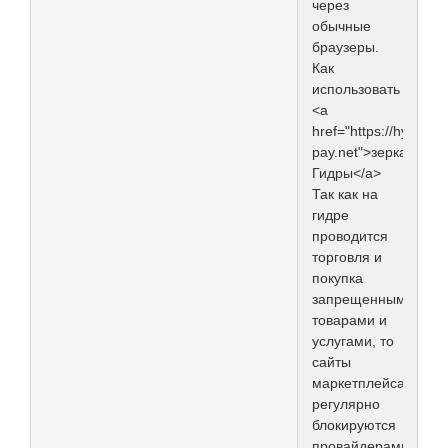
через
обычные
браузеры.
Как
использовать
<a
href="https://hydra-
pay.net">зеркала
Гидры</a>
Так как на
гидре
проводится
торговля и
покупка
запрещенными
товарами и
услугами, то
сайты
маркетплейса
регулярно
блокируются
провайдерами.