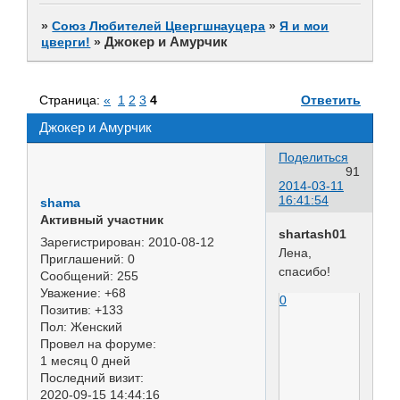
»
Союз Любителей Цвергшнауцера
»
Я и мои
Джокер и Амурчик
цверги!
»
Страница:
«
1
2
3
4
Ответить
Джокер и Амурчик
Поделиться
91
2014-03-11
16:41:54
shama
Активный участник
shartash01
Зарегистрирован
: 2010-08-12
Лена,
Приглашений:
0
спасибо!
Сообщений:
255
Уважение:
+68
0
Позитив:
+133
Пол:
Женский
Провел на форуме:
1 месяц 0 дней
Последний визит:
2020-09-15 14:44:16