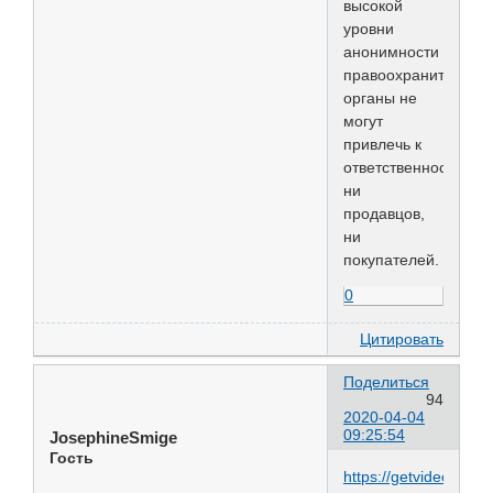
высокой
уровни
анонимности
правоохранительны
органы не
могут
привлечь к
ответственности
ни
продавцов,
ни
покупателей.
0
Цитировать
Поделиться
94
2020-04-04
09:25:54
JosephineSmige
Гость
https://getvideo.free