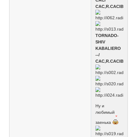
CAC/
САС,R.CACIB/CAC
TORNADO-
SHIV
KABALIERO
--/
САС,R.CACIB/CAC
Ну и
любимый
заенька