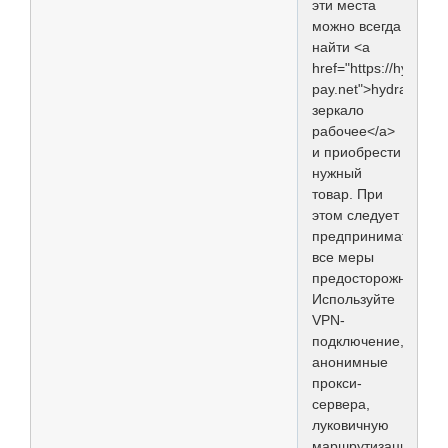
эти места
можно всегда
найти <a
href="https://hydra-
pay.net">hydra
зеркало
рабочее</a>
и приобрести
нужный
товар. При
этом следует
предпринимать
все меры
предосторожности.
Используйте
VPN-
подключение,
анонимные
прокси-
сервера,
луковичную
маршрутизацию