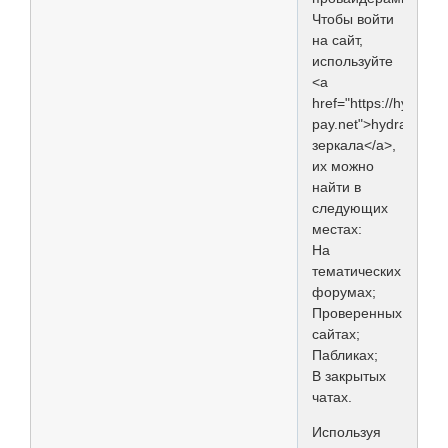
Чтобы войти
на сайт,
используйте
<a
href="https://hydra-
pay.net">hydra
зеркала</a>,
их можно
найти в
следующих
местах:
На
тематических
форумах;
Проверенных
сайтах;
Пабликах;
В закрытых
чатах.
Используя