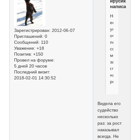
ирусик
написал(а):
Но
если
уж
Зарегистрирован
: 2012-06-07
очень
Приглашений:
0
понравится
Сообщений:
110
Уважение:
+18
собака
Позитив:
+150
может
Провел на форуме:
закрыть
5 дней 20 часов
глаза
Последний визит:
на
2018-02-01 14:30:52
рост.
Видела его
судейство
несколько
раз: за рост
наказывал
всегда. Не