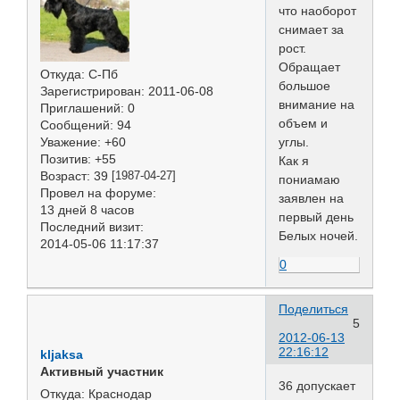
что наоборот
снимает за
рост.
Обращает
Откуда:
С-Пб
большое
Зарегистрирован
: 2011-06-08
внимание на
Приглашений:
0
объем и
Сообщений:
94
углы.
Уважение:
+60
Позитив:
+55
Как я
Возраст:
39
[1987-04-27]
пониамаю
Провел на форуме:
заявлен на
13 дней 8 часов
первый день
Последний визит:
Белых ночей.
2014-05-06 11:17:37
0
Поделиться
5
2012-06-13
22:16:12
kljaksa
Активный участник
36 допускает
Откуда:
Краснодар