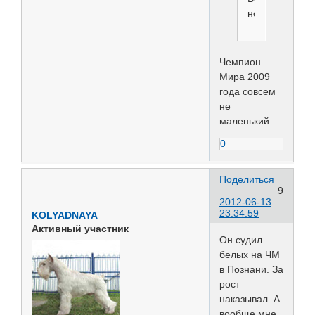
ночей.
Чемпион
Мира 2009
года совсем
не
маленький...
0
Поделиться
9
2012-06-13
23:34:59
KOLYADNAYA
Активный участник
Он судил
белых на ЧМ
в Познани. За
рост
наказывал. А
вообще мне