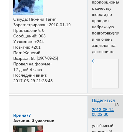
пропорциональных,
к качеству
шерсти,но
Откуда:
Нижний Тагил
прощает
Зарегистрирован
: 2010-01-19
небрежную
Приглашений:
0
подготовку(грумминг
Сообщений:
903
и не очень
Уважение:
+244
зациклен на
Позитив:
+201
движениях.
Пол:
Женский
Возраст:
58
[1967-09-26]
0
Провел на форуме:
12 дней 4 часа
Последний визит:
2017-06-29 21:28:43
Поделиться
13
2013-05-14
08:22:30
Ирина77
Активный участник
улыбчивый,
приятный!