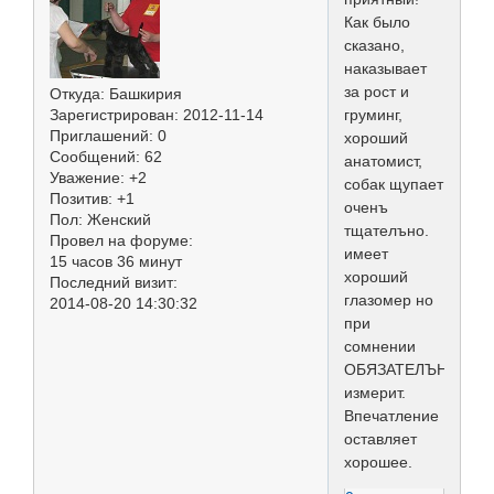
Как было
сказано,
наказывает
за рост и
Откуда:
Башкирия
Зарегистрирован
: 2012-11-14
груминг,
Приглашений:
0
хороший
Сообщений:
62
анатомист,
Уважение:
+2
собак щупает
Позитив:
+1
оченъ
Пол:
Женский
тщателъно.
Провел на форуме:
имеет
15 часов 36 минут
хороший
Последний визит:
глазомер но
2014-08-20 14:30:32
при
сомнении
ОБЯЗАТЕЛЪНО
измерит.
Впечатление
оставляет
хорошее.