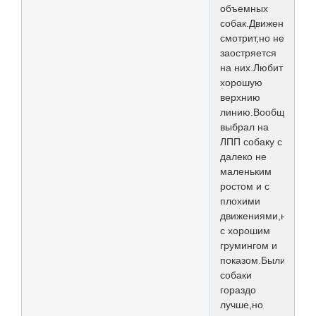
объемных
собак.Движения
смотрит,но не
заостряется
на них.Любит
хорошую
верхнию
линию.Вообщем
выбрал на
ЛПП собаку с
далеко не
маленьким
ростом и с
плохими
движениями,но
с хорошим
грумингом и
показом.Были
собаки
гораздо
лучше,но