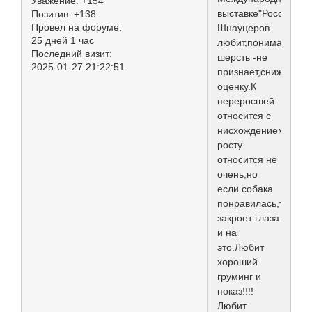
Уважение:
+154
выставке"Россия-201
Позитив:
+138
Провел на форуме:
Шнауцеров
25 дней 1 час
любит,понимает.Кор
Последний визит:
шерсть -не
2025-01-27 21:22:51
признает,снижает
оценку.К
переросшей
относится с
нисхождением.К
росту
относится не
очень,но
если собака
понравилась,то
закроет глаза
и на
это.Любит
хороший
груминг и
показ!!!!
Любит