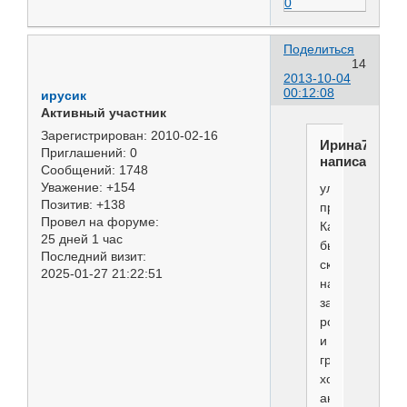
0
Поделиться
14
2013-10-04
00:12:08
ирусик
Активный участник
Зарегистрирован
: 2010-02-16
Ирина77
Приглашений:
0
написал(а):
Сообщений:
1748
Уважение:
+154
улыбчивый,
Позитив:
+138
приятный!
Провел на форуме:
Как
25 дней 1 час
было
Последний визит:
сказано,
2025-01-27 21:22:51
наказывает
за
рост
и
груминг,
хороший
анатомист,