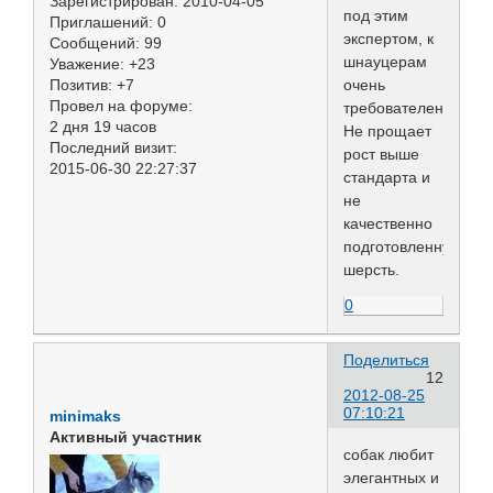
Зарегистрирован
: 2010-04-05
под этим
Приглашений:
0
экспертом, к
Сообщений:
99
шнауцерам
Уважение:
+23
очень
Позитив:
+7
Провел на форуме:
требователен!
2 дня 19 часов
Не прощает
Последний визит:
рост выше
2015-06-30 22:27:37
стандарта и
не
качественно
подготовленную
шерсть.
0
Поделиться
12
2012-08-25
07:10:21
minimaks
Активный участник
собак любит
элегантных и