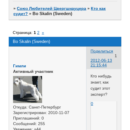
»
Союз Любителей Цвергшнауцера
»
Кто как
Bo Skalin (Sweden)
судит?
»
Страница:
1
2
»
Bo Skalin (Sweden)
Поделиться
1
2012-06-13
21:15:44
Гимли
Активный участник
Кто нибудь
знает, как
судит этот
эксперт?
0
Откуда:
Санкт-Петербург
Зарегистрирован
: 2010-11-07
Приглашений:
0
Сообщений:
255
Уважение:
+44