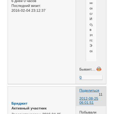
6 дней 0 часов
не
Последний визит:
она
2016-02-04 23:12:37
случайно
ИСПУ
судит
в
этом
году?
Это
он
Бывает....
0
Поделиться
11
2012-08-25
06:01:51
Бриджит
Активный участник
Побывали