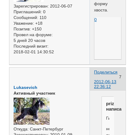
форму
Зарегистрирован
: 2012-06-07
хвоста.
Приглашений:
0
Сообщений:
110
0
Уважение:
+18
Позитив:
+150
Провел на форуме:
5 дней 20 часов
Последний визит:
2018-02-01 14:30:52
Поделиться
7
2012-06-13
22:36:12
Lukasevich
Активный участник
priz
написал(а):
Гимли
не
Откуда:
Санкт-Петербург
Зарегистрирован
: 2010-01-09