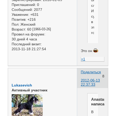
она
Приглашений:
0
случайно
Сообщений:
2077
ИСПУ
Уважение:
+631
судит
Позитив:
+216
в
Пол:
Женский
этом
Возраст:
60
[1966-03-26]
году?
Провел на форуме:
30 дней 4 часа
Последний визит:
2013-11-18 21:27:54
Это он
+1
Поделиться
8
2012-06-13
22:37:33
Lukasevich
Активный участник
Anastasia
написал(а):
В