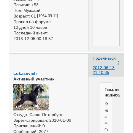
Позитив:
+53
Пол:
Мужской
Возраст:
61
[1964-09-11]
Провел на форуме:
10 дней 10 часов
Последний визит:
2013-12-05 00:16:57
Поделиться
2
2012-06-13
21:40:35
Lukasevich
Активный участник
Гимли
написал(а):
Кто
нибудь
Откуда:
Санкт-Петербург
знает,
Зарегистрирован
: 2010-01-09
как
Приглашений:
0
судит
Сообщений:
2077