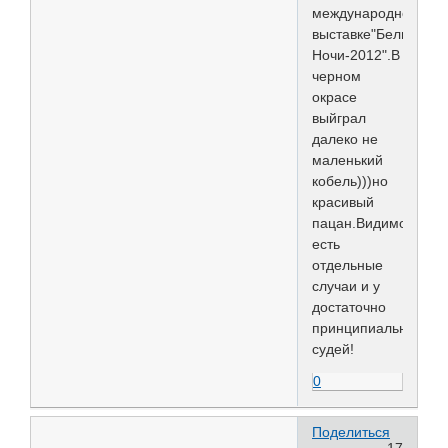
международной
выставке"Белые
Ночи-2012".В
черном
окрасе
выйграл
далеко не
маленький
кобель)))но
красивый
пацан.Видимо
есть
отдельные
случаи и у
достаточно
принципиальных
судей!
0
Поделиться
17