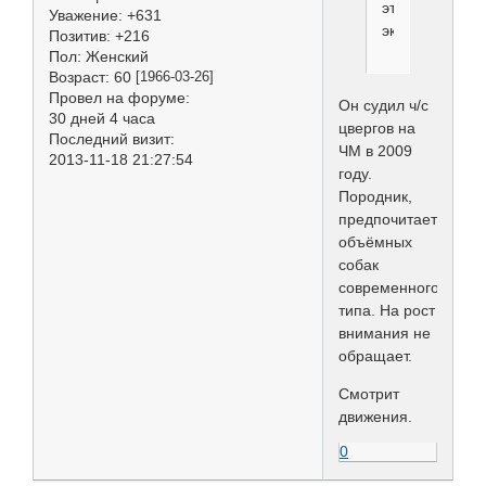
этот
Уважение:
+631
эксперт?
Позитив:
+216
Пол:
Женский
Возраст:
60
[1966-03-26]
Провел на форуме:
Он судил ч/с
30 дней 4 часа
цвергов на
Последний визит:
ЧМ в 2009
2013-11-18 21:27:54
году.
Породник,
предпочитает
объёмных
собак
современного
типа. На рост
внимания не
обращает.
Смотрит
движения.
0