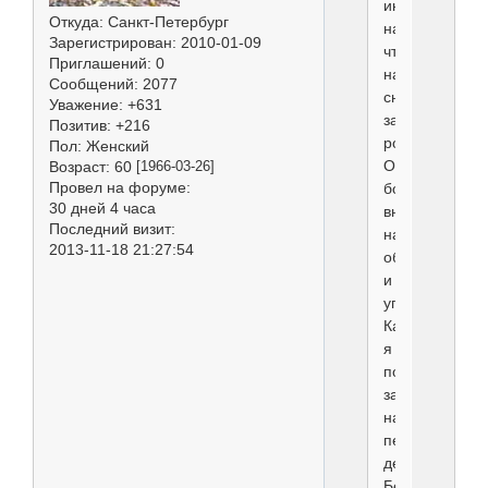
интернете
Откуда:
Санкт-Петербург
написано,
Зарегистрирован
: 2010-01-09
что
Приглашений:
0
наоборот
Сообщений:
2077
снимает
Уважение:
+631
за
Позитив:
+216
рост.
Пол:
Женский
Обращает
Возраст:
60
[1966-03-26]
Провел на форуме:
большое
30 дней 4 часа
внимание
Последний визит:
на
2013-11-18 21:27:54
объем
и
углы.
Как
я
пониамаю
заявлен
на
первый
день
Белых