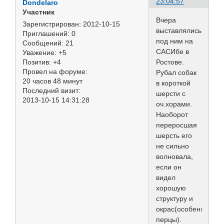
23:04:57
Dondelaro
Участник
Вчера
Зарегистрирован
: 2012-10-15
выставлялись
Приглашений:
0
под ним на
Сообщений:
21
САСИбе в
Уважение:
+5
Ростове.
Позитив:
+4
Провел на форуме:
Рубал собак
20 часов 48 минут
в короткой
Последний визит:
шерсти с
2013-10-15 14:31:28
оч.хорами.
Наоборот
переросшая
шерсть его
не сильно
волновала,
если он
видел
хорошую
структуру и
окрас(особенно
перцы).