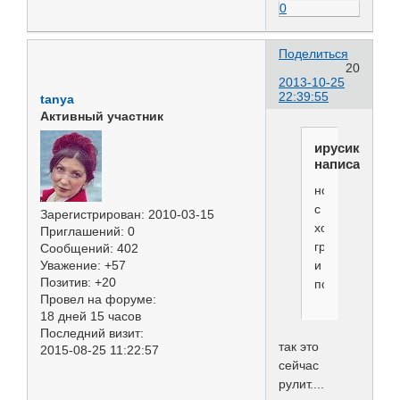
0
Поделиться
20
2013-10-25
22:39:55
tanya
Активный участник
ирусик
написал(а):
но
с
Зарегистрирован
: 2010-03-15
хорошим
Приглашений:
0
грумингом
Сообщений:
402
Уважение:
+57
и
Позитив:
+20
показом
Провел на форуме:
18 дней 15 часов
Последний визит:
так это
2015-08-25 11:22:57
сейчас
рулит....