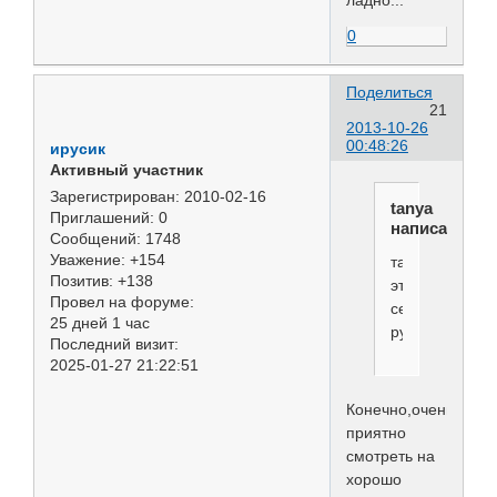
0
Поделиться
21
2013-10-26
00:48:26
ирусик
Активный участник
Зарегистрирован
: 2010-02-16
tanya
Приглашений:
0
написал(а):
Сообщений:
1748
Уважение:
+154
так
Позитив:
+138
это
Провел на форуме:
сейчас
25 дней 1 час
рулит....
Последний визит:
2025-01-27 21:22:51
Конечно,очень
приятно
смотреть на
хорошо