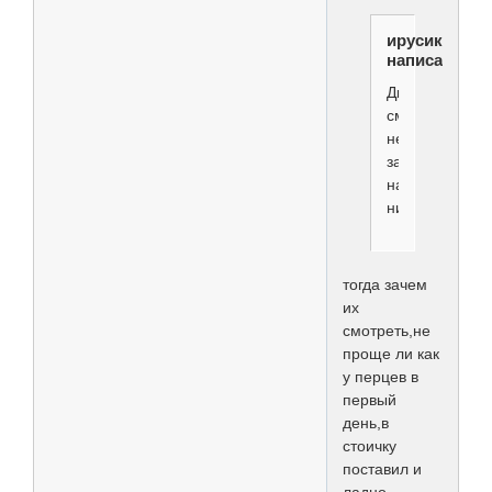
ирусик
написал(а):
Движения
смотрит,но
не
заостряется
на
них.
тогда зачем
их
смотреть,не
проще ли как
у перцев в
первый
день,в
стоичку
поставил и
ладно...