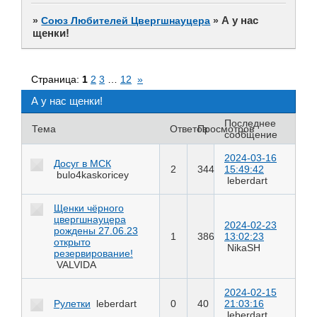
А у нас
»
Союз Любителей Цвергшнауцера
»
щенки!
Страница:
1
2
3
…
12
»
А у нас щенки!
Последнее
Тема
Ответов
Просмотров
сообщение
2024-03-16
Досуг в МСК
2
344
15:49:42
bulo4kaskoricey
leberdart
Щенки чёрного
цвергшнауцера
2024-02-23
рождены 27.06.23
1
386
13:02:23
открыто
NikaSH
резервирование!
VALVIDA
2024-02-15
Рулетки
leberdart
0
40
21:03:16
leberdart