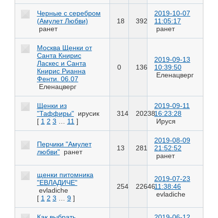
Черные с серебром
2019-10-07
(Амулет Любви)
18
392
11:05:17
ранет
ранет
Москва Щенки от
Санта Книрис
2019-09-13
Ласкес и Санта
0
136
10:39:50
Книрис Рианна
Еленацверг
Фенти. 06.07
Еленацверг
Щенки из
2019-09-11
"Таффиры"
ирусик
314
20238
16:23:28
[
1
2
3
…
11
]
Ируся
2019-08-09
Перчики "Амулет
13
281
21:52:52
любви"
ранет
ранет
щенки питомника
2019-07-23
"ЕВЛАДИЧЕ"
254
22646
11:38:46
evladiche
evladiche
[
1
2
3
…
9
]
Как выбрать
2019-06-12