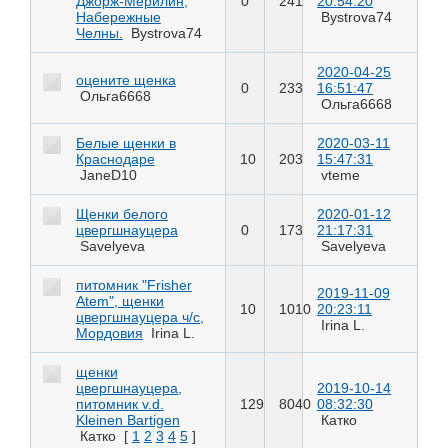
Джорж-Мерилин,
0
241
20:54:20
Набережные
Bystrova74
Челны.
Bystrova74
2020-04-25
оцените щенка
0
233
16:51:47
Ольга6668
Ольга6668
Белые щенки в
2020-03-11
Краснодаре
10
203
15:47:31
JaneD10
vteme
Щенки белого
2020-01-12
цвергшнауцера
0
173
21:17:31
Savelyeva
Savelyeva
питомник "Frisher
2019-11-09
Atem", щенки
10
1010
20:23:11
цвергшнауцера ч/с,
Irina L.
Мордовия
Irina L.
щенки
цвергшнауцера,
2019-10-14
питомник v.d.
129
8040
08:32:30
Kleinen Bartigen
Катко
Катко
[
1
2
3
4
5
]