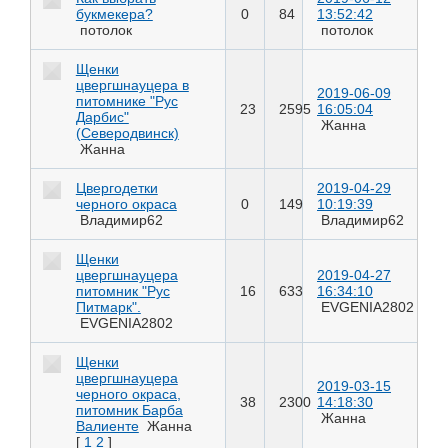
букмекера?
0
84
13:52:42
потолок
потолок
Щенки
цвергшнауцера в
2019-06-09
питомнике "Рус
23
2595
16:05:04
Дарбис"
Жанна
(Северодвинск)
Жанна
Цвергодетки
2019-04-29
черного окраса
0
149
10:19:39
Владимир62
Владимир62
Щенки
цвергшнауцера
2019-04-27
питомник "Рус
16
633
16:34:10
Питмарк".
EVGENIA2802
EVGENIA2802
Щенки
цвергшнауцера
2019-03-15
черного окраса,
38
2300
14:18:30
питомник Барба
Жанна
Валиенте
Жанна
[
1
2
]