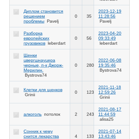
Диплом становится
2023-12-19
решением
0
35
11:28:56
проблемы
Pavelj
Pavelj
Разборка
2023-04-20
европейских
0
56
09:33:49
грузовиков
leberdart
leberdart
Щенки
цвергшнауцера
2022-06-08
черные, п-к Джорж-
0
280
19:35:46
Мерилин.
Bystrova74
Bystrova74
2021-11-18
Клетки для щенков
0
123
12:59:26
Grinii
Grinii
2021-08-17
алкоголь
потолок
2
243
11:44:59
alisa25
Сонник к чему
2021-07-14
снится лекарства
4
133
13:43:46