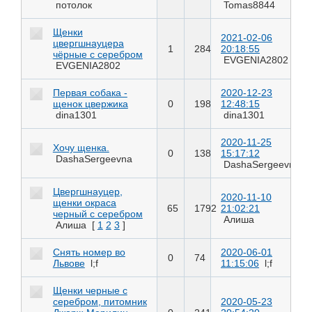
потолок
Tomas8844
Щенки
2021-02-06
цвергшнауцера
1
284
20:18:55
чёрные с серебром
EVGENIA2802
EVGENIA2802
Первая собака -
2020-12-23
щенок цвержика
0
198
12:48:15
dina1301
dina1301
2020-11-25
Хочу щенка.
0
138
15:17:12
DashaSergeevna
DashaSergeevna
Цвергшнауцер,
2020-11-10
щенки окраса
65
1792
21:02:21
черный с серебром
Алиша
Алиша
[
1
2
3
]
Снять номер во
2020-06-01
0
74
Львове
l;f
11:15:06
l;f
Щенки черные с
серебром, питомник
2020-05-23