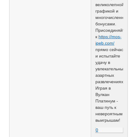
великолепной
графикой и
многочисленными
бонусами.
Присоединяйтесь
к
https://mos-
ipeb.com/
прямо сейчас
и испытайте
удачу в
увлекательных
азартных
развлечениях.
Играя в
Вулкан
Платинум -
ваш путь к
невероятным
выигрышам!
0