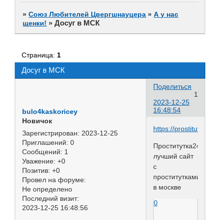
»
Союз Любителей Цвергшнауцера
»
А у нас
Досуг в МСК
щенки!
»
Страница:
1
Досуг в МСК
Поделиться
1
2023-12-25
16:48:54
bulo4kaskoricey
Новичок
https://prostitutka24.n
Зарегистрирован
: 2023-12-25
Приглашений:
0
Проститутка24
Сообщений:
1
лучший сайт
Уважение:
+0
с
Позитив:
+0
проститутками
Провел на форуме:
в москве
Не определено
Последний визит:
0
2023-12-25 16:48:56