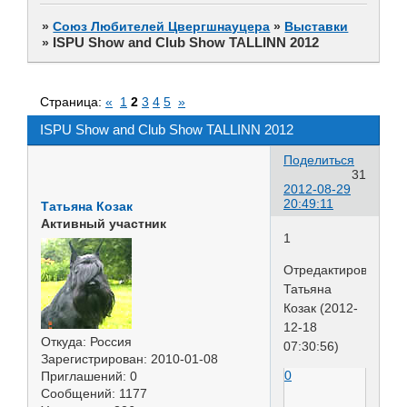
»
Союз Любителей Цвергшнауцера
»
Выставки
ISPU Show and Club Show TALLINN 2012
»
Страница:
«
1
2
3
4
5
»
ISPU Show and Club Show TALLINN 2012
Поделиться
31
2012-08-29
20:49:11
Татьяна Козак
Активный участник
1
Отредактировано
Татьяна
Козак (2012-
12-18
Откуда:
Россия
07:30:56)
Зарегистрирован
: 2010-01-08
0
Приглашений:
0
Сообщений:
1177