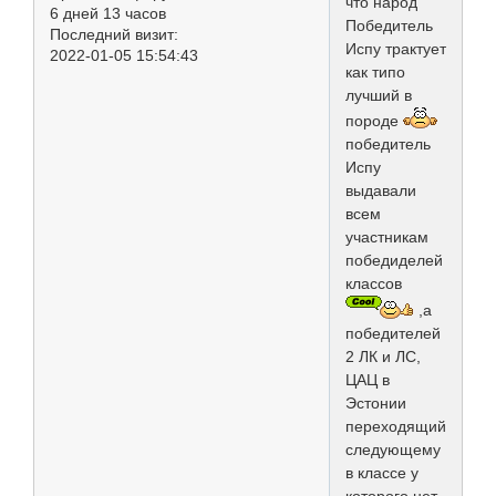
что народ
6 дней 13 часов
Победитель
Последний визит:
Испу трактует
2022-01-05 15:54:43
как типо
лучший в
породе
победитель
Испу
выдавали
всем
участникам
победиделей
классов
,а
победителей
2 ЛК и ЛС,
ЦАЦ в
Эстонии
переходящий
следующему
в классе у
которого нет