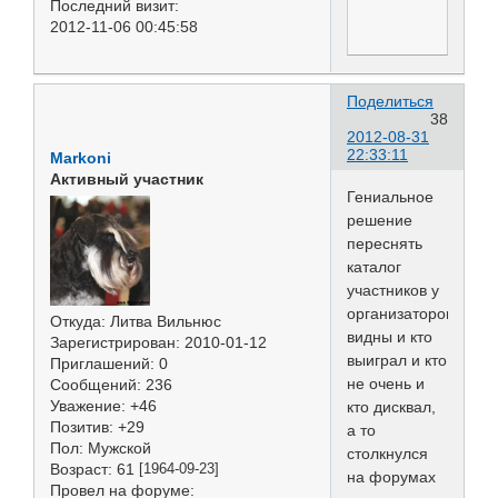
Последний визит:
2012-11-06 00:45:58
Поделиться
38
2012-08-31
22:33:11
Markoni
Активный участник
Гениальное
решение
переснять
каталог
участников у
организаторов,там
Откуда:
Литва Вильнюс
видны и кто
Зарегистрирован
: 2010-01-12
выиграл и кто
Приглашений:
0
не очень и
Сообщений:
236
Уважение:
+46
кто дисквал,
Позитив:
+29
а то
Пол:
Мужской
столкнулся
Возраст:
61
[1964-09-23]
на форумах
Провел на форуме: