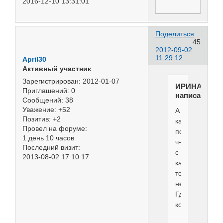
2016-12-10 13:31:01
Поделиться
45
2012-09-02
11:29:12
April30
Активный участник
Зарегистрирован
: 2012-01-07
ИРИНА
Приглашений:
0
написал(а):
Сообщений:
38
Уважение:
+52
А
Позитив:
+2
каталог
Провел на форуме:
по
1 день 10 часов
ч-
Последний визит:
с
2013-08-02 17:10:17
какой-
то
неполный.
Где
кобели?