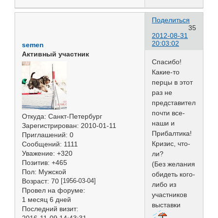
Поделиться
35
2012-08-31
20:03:02
semen
Активный участник
Спасибо!
Какие-то
перцы в этот
раз не
представительные,
почти все-
Откуда:
Санкт-Петербург
наши и
Зарегистрирован
: 2010-01-11
Прибалтика!
Приглашений:
0
Кризис, что-
Сообщений:
1111
Уважение:
+320
ли?
Позитив:
+465
(Без желания
Пол:
Мужской
обидеть кого-
Возраст:
70
[1956-03-04]
либо из
Провел на форуме:
участников
1 месяц 6 дней
выставки
Последний визит: