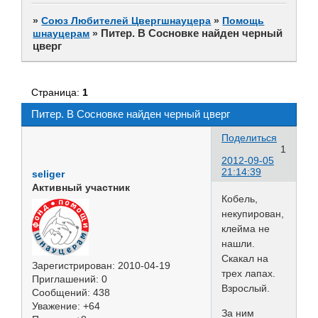
»
Союз Любителей Цвергшнауцера
»
Помощь
Питер. В Сосновке найден черный
шнауцерам
»
цверг
Страница:
1
Питер. В Сосновке найден черный цверг
Поделиться
1
2012-09-05
21:14:39
seliger
Активный участник
Кобель,
некупирован,
клейма не
нашли.
Скакал на
Зарегистрирован
: 2010-04-19
трех лапах.
Приглашений:
0
Взрослый.
Сообщений:
438
Уважение:
+64
За ним