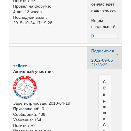
Позитив:
+8
сейчас едет
Провел на форуме:
наш человек.
4 дня 18 часов
Последний визит:
Ищем
2015-10-24 17:19:28
владельцев!
0
Поделиться
2
2012-09-05
21:28:25
seliger
Активный участник
Сегодня,
05.09.2012.,
в
районе
Зарегистрирован
: 2010-04-19
шести
Приглашений:
0
вечера
Сообщений:
438
в
Уважение:
+64
Сосновке
Позитив:
+8