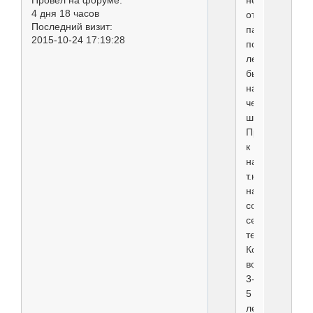
Провел на форуме:
недалеко
4 дня 18 часов
от
Последний визит:
памятника
2015-10-24 17:19:28
погибшим
летчикам
был
найден
черный
шнауцер.
Привязался
к
нам,
т.к.
наша
собака
сейчас
течет.
Кобель,
возраст
3-
5
лет.