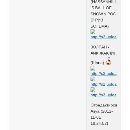
(HASSANHILL
'S BALL OF
SNOW х РОС
Б' РИЗ
БОГЕМА)
ЗОЛТАН -
АЙК ЖАКЛИН
(Шона)
Отредактировано
Asya (2012-
11-01
19:24:52)