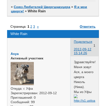
»
Союз Любителей Цвергшнауцера
»
Я и мои
White Rain
цверги!
»
Страница:
1
2
3
»
Ответить
White Rain
Поделиться
1
2012-09-12
15:14:26
Asya
Активный участник
Здравствуйте!
Меня зовут
Ася, а моего
цверга
Николь
(Ника).
Откуда:
г. Уфа
Мы из Уфы
Зарегистрирован
: 2012-09-12
Приглашений:
0
Сообщений:
99