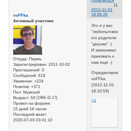
Поделиться
11
2012-11-01
18:06:26
voFFka
Активный участник
Это я у вас
"любопытсвовал",
кто родители
"деушки" -)
И заманивал
приезжать к
Откуда:
Пермь
нам ещё -)
Зарегистрирован
: 2011-10-02
Приглашений:
0
Отредактировано
Сообщений:
618
voFFka
Уважение:
+224
(2012-11-01
Позитив:
+371
18:10:59)
Пол:
Мужской
Возраст:
59
[1966-11-17]
+1
Провел на форуме:
15 дней 16 часов
Последний визит:
2020-07-03 03:41:10