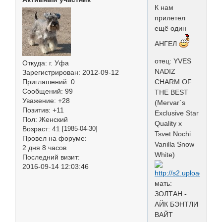
К нам
прилетел
ещё один
АНГЕЛ
отец: YVES
Откуда:
г. Уфа
NADIZ
Зарегистрирован
: 2012-09-12
Приглашений:
0
CHARM OF
Сообщений:
99
THE BEST
Уважение:
+28
(Mervar`s
Позитив:
+11
Exclusive Star
Пол:
Женский
Quality х
Возраст:
41
[1985-04-30]
Tsvet Nochi
Провел на форуме:
Vanilla Snow
2 дня 8 часов
White)
Последний визит:
2016-09-14 12:03:46
мать:
ЗОЛТАН -
АЙК БЭНТЛИ
ВАЙТ