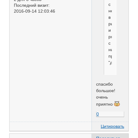
с
Последний визит:
ней
2016-09-14 12:03:46
в
ринге
и
рядом
с
ним,
приятная
"деушка"
спасибо
большое!
очень
приятно
0
Цитировать