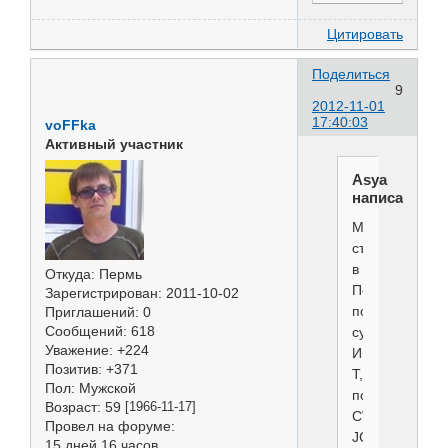
Цитировать
Поделиться
9
2012-11-01
17:40:03
voFFka
Активный участник
Asya
написал(а):
Мы
съездили
в
Откуда:
Пермь
Пермь
Зарегистрирован
: 2011-10-02
под
Приглашений:
0
Сообщений:
618
судейством
Уважение:
+224
Ивановой.
Позитив:
+371
Т,
Пол:
Мужской
получили
Возраст:
59
[1966-11-17]
CW,
Провел на форуме:
JCAC,
15 дней 16 часов