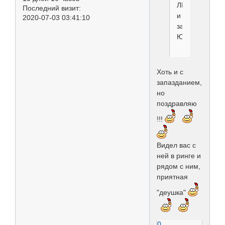
ЛЮ
Последний визит:
и
2020-07-03 03:41:10
закрыли
ЮЧР
Хоть и с
запазданием,
но
поздравляю
!!!
Видел вас с
ней в ринге и
рядом с ним,
приятная
"деушка"
0