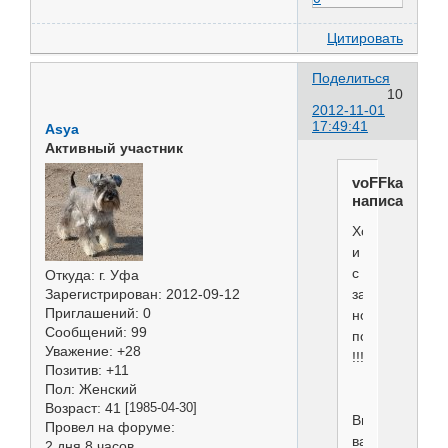
Цитировать
Поделиться
10
2012-11-01
17:49:41
Asya
Активный участник
voFFka
написал(а):
Хоть
и
с
Откуда:
г. Уфа
запазданием,
Зарегистрирован
: 2012-09-12
Приглашений:
0
но
Сообщений:
99
поздравляю
Уважение:
+28
!!!
Позитив:
+11
Пол:
Женский
Возраст:
41
[1985-04-30]
Видел
Провел на форуме:
вас
2 дня 8 часов