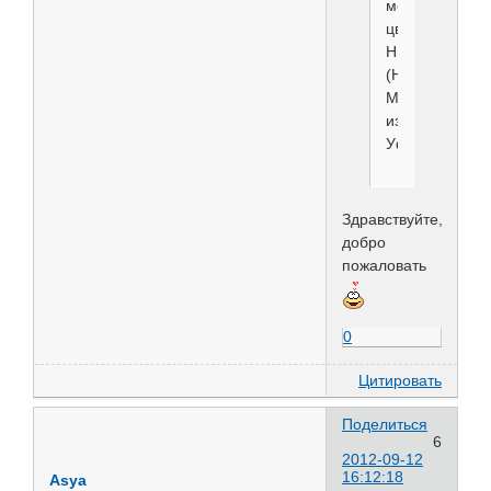
моего
цверга
Николь
(Ника).
Мы
из
Уфы
Здравствуйте,
добро
пожаловать
0
Цитировать
Поделиться
6
2012-09-12
16:12:18
Asya