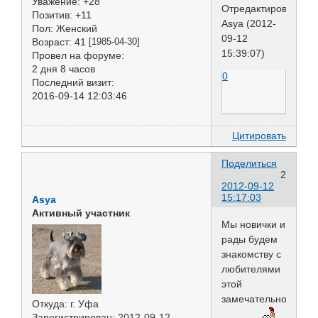
Уважение:
+28
Отредактировано
Позитив:
+11
Asya (2012-
Пол:
Женский
09-12
Возраст:
41
[1985-04-30]
15:39:07)
Провел на форуме:
2 дня 8 часов
0
Последний визит:
2016-09-14 12:03:46
Цитировать
Поделиться
2
2012-09-12
15:17:03
Asya
Активный участник
Мы новички и
рады будем
знакомству с
любителями
этой
замечательной
Откуда:
г. Уфа
Зарегистрирован
: 2012-09-12