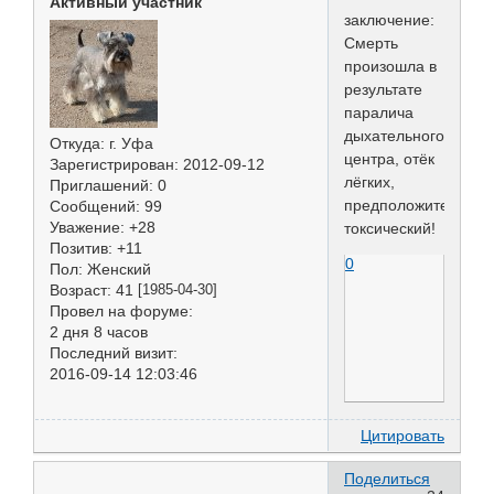
Активный участник
заключение:
Смерть
произошла в
результате
паралича
дыхательного
Откуда:
г. Уфа
центра, отёк
Зарегистрирован
: 2012-09-12
лёгких,
Приглашений:
0
предположительно
Сообщений:
99
Уважение:
+28
токсический!
Позитив:
+11
0
Пол:
Женский
Возраст:
41
[1985-04-30]
Провел на форуме:
2 дня 8 часов
Последний визит:
2016-09-14 12:03:46
Цитировать
Поделиться