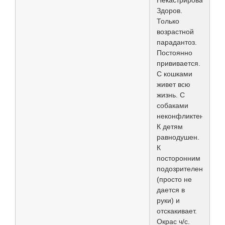
Здоров.
Только
возрастной
парадантоз.
Постоянно
прививается.
С кошками
живет всю
жизнь. С
собаками
неконфликтен.
К детям
равнодушен.
К
посторонним
подозрителен
(просто не
дается в
руки) и
отскакивает.
Окрас ч/с.