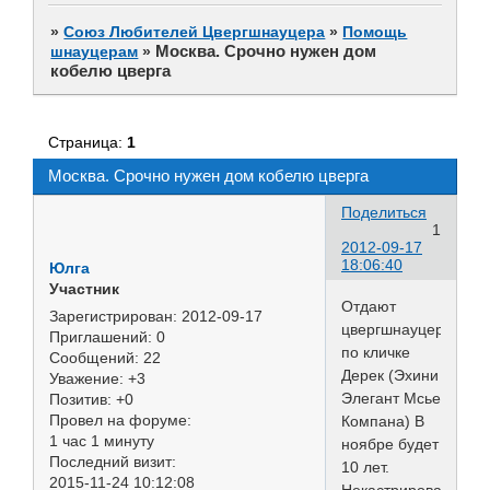
»
Союз Любителей Цвергшнауцера
»
Помощь
Москва. Срочно нужен дом
шнауцерам
»
кобелю цверга
Страница:
1
Москва. Срочно нужен дом кобелю цверга
Поделиться
1
2012-09-17
18:06:40
Юлга
Участник
Отдают
Зарегистрирован
: 2012-09-17
цвергшнауцера
Приглашений:
0
по кличке
Сообщений:
22
Дерек (Эхини
Уважение:
+3
Элегант Мсье
Позитив:
+0
Провел на форуме:
Компана) В
1 час 1 минуту
ноябре будет
Последний визит:
10 лет.
2015-11-24 10:12:08
Некастрирован.