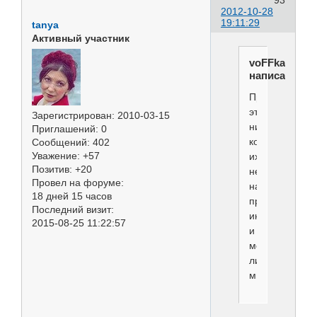
2012-10-28
19:11:29
tanya
Активный участник
voFFka
написал(а):
При
этом
Зарегистрирован
: 2010-03-15
ни
Приглашений:
0
кому
Сообщений:
402
Уважение:
+57
их
Позитив:
+20
не
Провел на форуме:
навязывал,
18 дней 15 часов
просто
Последний визит:
информация
2015-08-25 11:22:57
и
моё
личное
мнение.