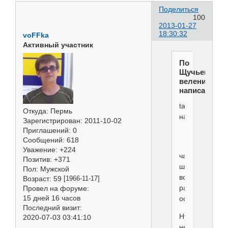
Поделиться
100
2013-01-27
18:30:32
voFFka
Активный участник
По
Щучьему
велению
написал(а):
tanya
Откуда:
Пермь
написал(а):
Зарегистрирован
: 2011-10-02
Приглашений:
0
Сообщений:
618
Уважение:
+224
часть
Позитив:
+371
шерсти
Пол:
Мужской
все
Возраст:
59
[1966-11-17]
равно
Провел на форуме:
15 дней 16 часов
остается
Последний визит:
Ну
2020-07-03 03:41:10
не