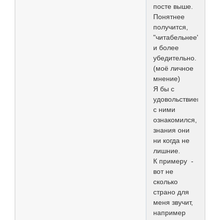
посте выше.
Понятнее
получится,
"читабельнее"
и более
убедительно.
(моё личное
мнение)
Я бы с
удовольствием
с ними
ознакомился,
знания они
ни когда не
лишние.
К примеру -
вот не
сколько
страно для
меня звучит,
например