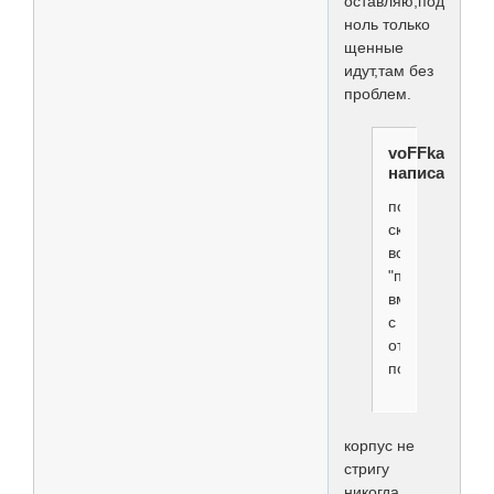
оставляю,под
ноль только
щенные
идут,там без
проблем.
voFFka
написал(а):
потом
скорее
всего
"перестрижен
вместе
с
отросшим
подшёрстком,
корпус не
стригу
никогда