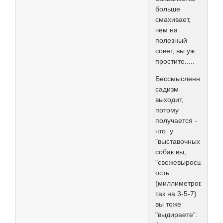
больше
смахивает,
чем на
полезный
совет, вы уж
простите.....
Бессмысленный
садизм
выходит,
потому
получается -
что у
"выставочных
собак вы,
"свежевыросшую"
ость
(миллиметров
так на 3-5-7)
вы тоже
"выдираете".