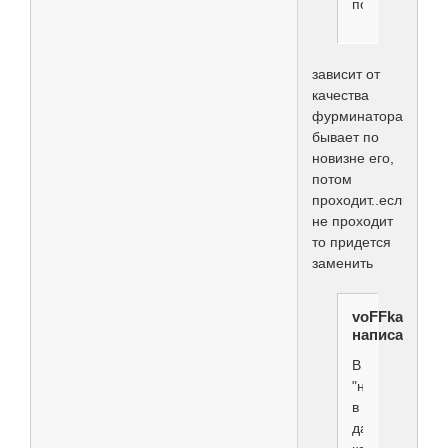
подрезается.
зависит от
качества
фурминатора...иног
бывает по
новизне его,
потом
проходит..если
не проходит
то придется
заменить
voFFka
написал(а):
В
"нуль",
в
данном