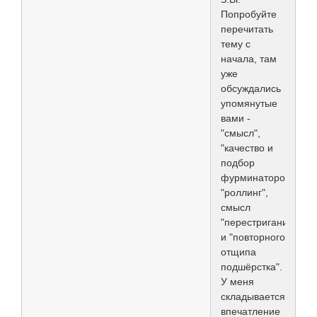
Попробуйте
перечитать
тему с
начала, там
уже
обсуждались
упомянутые
вами -
"смысл",
"качество и
подбор
фурминаторов",
"роллинг",
смысл
"перестригания"
и "повторного
отщипа
подшёрстка".
У меня
складывается
впечатление