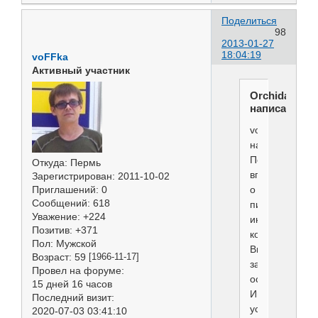
Поделиться
98
2013-01-27
18:04:19
voFFka
Активный участник
Orchidales
написал(а):
voFFka
написал(а):..
Поделитесь
Откуда:
Пермь
впечатлениям
Зарегистрирован
: 2011-10-02
о
Приглашений:
0
Сообщений:
618
питерских
Уважение:
+224
инструментах,
Позитив:
+371
которые
Пол:
Мужской
Вы
Возраст:
59
[1966-11-17]
заказывали
Провел на форуме:
осенью.
15 дней 16 часов
Интересно
Последний визит:
услышать
2020-07-03 03:41:10