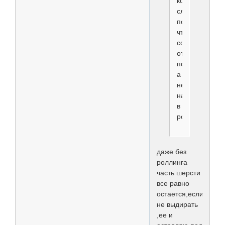
конкретном
случае
подразумевал
что
собака
отщипывалас
полность,
а
не
находиться
в
роллинге
даже без
роллинга
часть шерсти
все равно
остается,если
не выдирать
,ее и