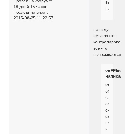
Провел на форуме:
вычёсываемог
18 дней 15 часов
подшёрстка,
Последний визит:
2015-08-25 11:22:57
не вижу
смысла это
контролировать...в
все что
вычесывается...
voFFka
написал(а):
что
бОльшая
часть
ости
снимаемая
фурминаторо
подламывает
и