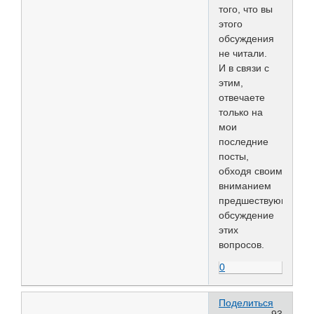
того, что вы
этого
обсуждения
не читали.
И в связи с
этим,
отвечаете
только на
мои
последние
посты,
обходя своим
вниманием
предшествующее
обсуждение
этих
вопросов.
0
Поделиться
93