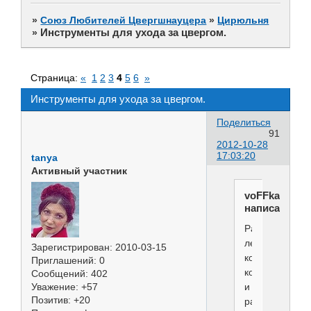
»
Союз Любителей Цвергшнауцера
»
Цирюльня
Инструменты для ухода за цвергом.
»
Страница:
«
1
2
3
4
5
6
»
Инструменты для ухода за цвергом.
Поделиться
91
2012-10-28
17:03:20
tanya
Активный участник
voFFka
написал(а):
Расчёской
легче
Зарегистрирован
: 2010-03-15
контролирова
Приглашений:
0
количество
Сообщений:
402
Уважение:
+57
и
Позитив:
+20
равномерност