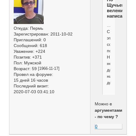
Щучьему
велению
написал(а):
.......
Откуда:
Пермь
С
Зарегистрирован
: 2011-10-02
этим
Приглашений:
0
согласна
Сообщений:
618
полностью!
Уважение:
+224
НИКОГДА
Позитив:
+371
Пол:
Мужской
не
Возраст:
59
[1966-11-17]
даю
Провел на форуме:
никаких
15 дней 16 часов
добавок.
Последний визит:
2020-07-03 03:41:10
Можно
с
аргументами
- по чему ?
0