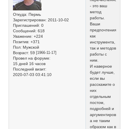
- это ваш
метод
Откуда:
Пермь
работы.
Зарегистрирован
: 2011-10-02
Ваши
Приглашений:
0
предпочтения\выбо
Сообщений:
618
как
Уважение:
+224
Позитив:
+371
инструмента,
Пол:
Мужской
так и методов
Возраст:
59
[1966-11-17]
работы с
Провел на форуме:
ним.
15 дней 16 часов
И наверное
Последний визит:
будет лучше,
2020-07-03 03:41:10
если вы
расскажите о
них
отдельным
постом,
подробней и
аргументированей,
а не таким
образом как в