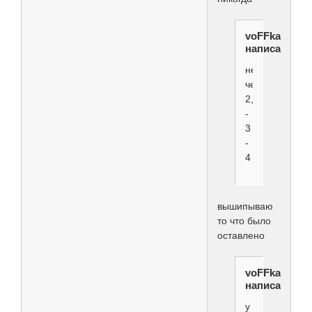
voFFka
написал(а):
недели
через
2,5
-
3
-
4
вышипываю
то что было
оставлено
voFFka
написал(а):
у