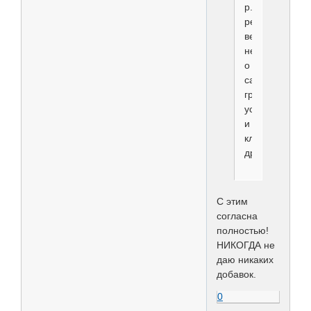
p.s.
речь
веду
не
о
салонном
грумминге,та
условия
и
клиенты
другие..
С этим
согласна
полностью!
НИКОГДА не
даю никаких
добавок.
0