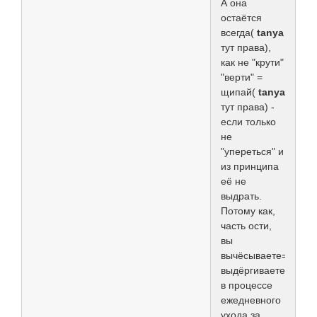
А она
остаётся
всегда(
tanya
тут права),
как не "крути"
"верти" =
щипай(
tanya
тут права) -
если только
не
"упереться" и
из принципа
её не
выдрать.
Потому как,
часть ости,
вы
вычёсываете=
выдёргиваете
в процессе
ежедневного
ухода за