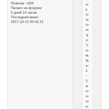
Позитив:
+204
написал(а):
Провел на форуме:
у
5 дней 14 часов
нас
Последний визит:
принято,
2017-10-12 00:42:21
что
после
тримминга
собаки
"садяться"
на
витамины(Экс
брэверсы),
на
1
-
2
месяца.
это
чтоб
печень
посадить?