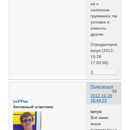
не о
салонном
грумминге,там
условия и
клиенты
другие..
Отредактировано
tanya (2012-
10-28
17:03:56)
0
Поделиться
92
2012-10-28
18:44:23
voFFka
Активный участник
tanya
Всё вами
выше
перечисленное