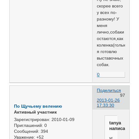
скорее всего
у всех по-
разному! У
меня
лично,собаки
остаются,как
коленка(голые)...Это
я готовлю
выставочных
собак.
0
Поделиться
97
2013-01-26
17:33:30
По Щучьему велению
Активный участник
Зарегистрирован
: 2010-01-09
tanya
Приглашений:
0
написал(а):
Сообщений:
394
Уважение:
+52
voFFka