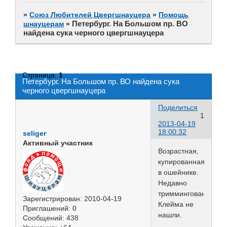
»
Союз Любителей Цвергшнауцера
»
Помощь
Петербург. На Большом пр. ВО
шнауцерам
»
найдена сука черного цвергшнауцера
Страница:
1
Петербург. На Большом пр. ВО найдена сука
черного цвергшнауцера
Поделиться
1
2013-04-19
18:00:32
seliger
Активный участник
Возрастная,
купированная,
в ошейнике.
Недавно
триммингованная.
Зарегистрирован
: 2010-04-19
Клейма не
Приглашений:
0
нашли.
Сообщений:
438