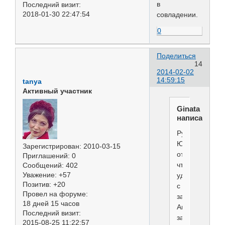
в
Последний визит:
2018-01-30 22:47:54
совладении.
0
Поделиться
14
2014-02-02
14:59:15
tanya
Активный участник
Ginata
написал(а):
Руководитель
ЮХ
Зарегистрирован
: 2010-03-15
отметила,
Приглашений:
0
что
Сообщений:
402
Уважение:
+57
удаляла
Позитив:
+20
с
Провел на форуме:
занятий
18 дней 15 часов
Ангелину
Последний визит:
за
2015-08-25 11:22:57