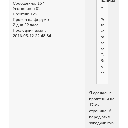
написал(а):
Сообщений:
157
Уважение:
+61
Ginata
Позитив:
+25
пуделя
Провел на форуме:
2 дня 22 часа
то
Последний визит:
как
2016-05-12 22:48:34
раз
заводчики
забрали.
Собака
была
в
совладении.
Я сдалась в
прочтении на
17-ой
странице. А
перед этим
заводчик как-