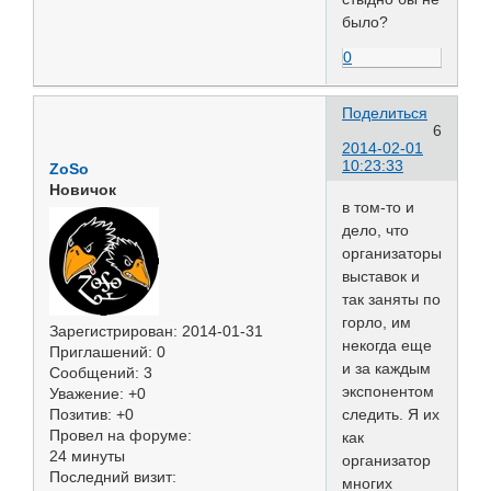
было?
0
Поделиться
6
2014-02-01
10:23:33
ZoSo
Новичок
в том-то и
дело, что
организаторы
выставок и
так заняты по
горло, им
Зарегистрирован
: 2014-01-31
некогда еще
Приглашений:
0
и за каждым
Сообщений:
3
экспонентом
Уважение:
+0
Позитив:
+0
следить. Я их
Провел на форуме:
как
24 минуты
организатор
Последний визит:
многих