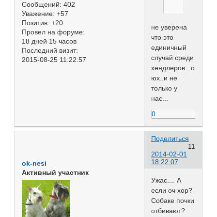
Сообщений:
402
Уважение:
+57
Позитив:
+20
не уверена
Провел на форуме:
что это
18 дней 15 часов
единичный
Последний визит:
случай среди
2015-08-25 11:22:57
хендлеров...особен
юх..и не
только у
нас...
0
Поделиться
11
2014-02-01
18:22:07
ok-nesi
Активный участник
Ужас.... А
если оч хор?
Собаке почки
отбивают?