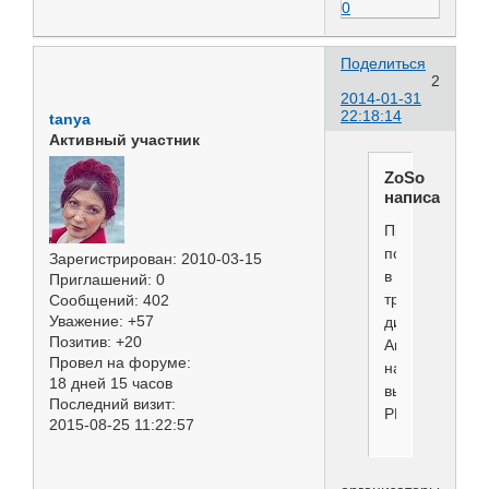
0
Поделиться
2
2014-01-31
22:18:14
tanya
Активный участник
ZoSo
написал(а):
Прошу
поддержать
Зарегистрирован
: 2010-03-15
в
Приглашений:
0
требовании
Сообщений:
402
Уважение:
+57
дисквалифика
Позитив:
+20
Ангелины
Провел на форуме:
на
18 дней 15 часов
выставках
Последний визит:
РКФ.
2015-08-25 11:22:57