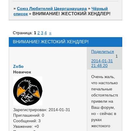
»
Союз Любителей Цвергшнауцера
»
Чёрный
ВНИМАНИЕ! ЖЕСТОКИЙ ХЕНДЛЕР!
список
»
Страница:
1
2
3
4
»
ВНИМАНИЕ! ЖЕСТОКИЙ ХЕНДЛЕР!
Поделиться
1
2014-01-31
21:48:20
ZoSo
Новичок
Очень жаль,
что настолько
печальные
обстоятельства
привели на
Ваш форум,
Зарегистрирован
: 2014-01-31
но - сейчас в
Приглашений:
0
руках
Сообщений:
3
жестокого
Уважение:
+0