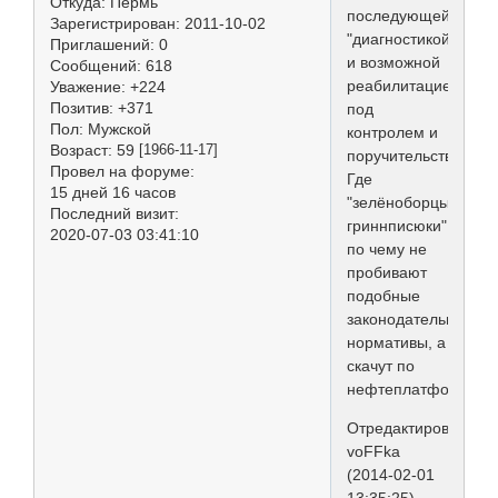
Откуда:
Пермь
последующей
Зарегистрирован
: 2011-10-02
"диагностикой"
Приглашений:
0
и возможной
Сообщений:
618
реабилитацией,
Уважение:
+224
Позитив:
+371
под
Пол:
Мужской
контролем и
Возраст:
59
[1966-11-17]
поручительством.
Провел на форуме:
Где
15 дней 16 часов
"зелёноборцы-
Последний визит:
гриннписюки",
2020-07-03 03:41:10
по чему не
пробивают
подобные
законодательные
нормативы, а
скачут по
нефтеплатформам?
Отредактировано
voFFka
(2014-02-01