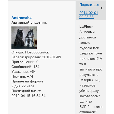
Поделиться
5
2014-02-01
09:28:56
Andromaha
Активный участник
LaFleur
А ногами
достаётся
только
пуделю или
Откуда:
Новороссийск
цвергам тоже
Зарегистрирован
: 2010-01-09
прилетает? А
Приглашений:
0
то я
Сообщений:
184
вычитала про
Уважение:
+64
результат с
Позитив:
+74
Резерв САС,
Провел на форуме:
наверное,
2 дня 22 часа
убить сразу
Последний визит:
2019-04-15 16:54:54
захотелось?
Если за
БИГ-2 ногами
отпинали?