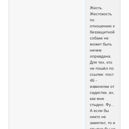
Жесть.
Жестокость
по
отношению к
беззащитной
собаке не
может быть
ничем
оправдана.
Для тех, кто
не пошёл по
ссылке: пост
46 -
извинялки от
садистки, ах,
как мне
стыдно. Фу...
А если бы
никто не
заметил, то и
стыдно бы не