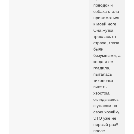
поводок и
собака стала
прижиматься
к моей ноге.
Она жутка
тряслась от
страха, глаза
были
безумными, а
когда я ее
гладила,
пыталась
тихонечко
вилять
хвостом,
оглядываясь
с ужасом на
свою хозяйку.
ЭТО уже не
первый раз!!
после