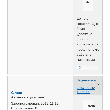
жестокость.
Ее не с
занятий надо
было
удалять,а
просто
исключать..как
проф.непригодную..
работы с
животными.
+2
Поделиться
15
2014-02-02
16:39:00
Ginata
Активный участник
Зарегистрирован
: 2012-11-12
Ricik
Приглашений:
0