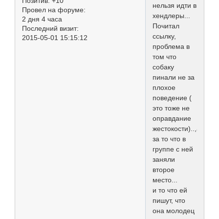
Позитив:
+10
нельзя идти в
Провел на форуме:
хендлеры...
2 дня 4 часа
Почитал
Последний визит:
ссылку,
2015-05-01 15:15:12
проблема в
том что
собаку
пинали не за
плохое
поведение (
это тоже не
оправдание
жестокости)..,а
за то что в
группе с ней
заняли
второе
место...
и то что ей
пишут, что
она молодец