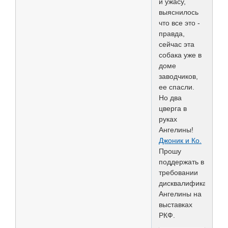
и ужасу,
выяснилось
что все это -
правда,
сейчас эта
собака уже в
доме
заводчиков,
ее спасли.
Но два
цверга в
руках
Ангелины!
Джоник и Ко.
Прошу
поддержать в
требовании
дисквалификации
Ангелины на
выставках
РКФ.