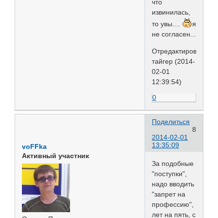
что
извинилась,
то увы....
я
не согласен...
Отредактировано
тайгер (2014-
02-01
12:39:54)
0
Поделиться
8
2014-02-01
13:35:09
voFFka
Активный участник
За подобные
"поступки",
надо вводить
"запрет на
профессию",
лет на пять, с