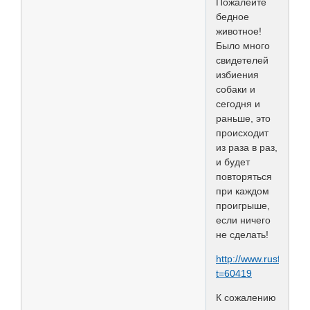
Пожалейте
бедное
животное!
Было много
свидетелей
избиения
собаки и
сегодня и
раньше, это
происходит
из раза в раз,
и будет
повторяться
при каждом
проигрыше,
если ничего
не сделать!
http://www.rusforum
t=60419
К сожалению