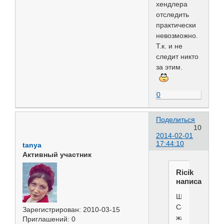
хендлера
отследить
практически
невозможно.
Т.к. и не
следит никто
за этим.
0
Поделиться
10
2014-02-01
17:44:10
tanya
Активный участник
Ricik
написал(а):
Шок..
Собак
Зарегистрирован
: 2010-03-15
жалко.
Приглашений:
0