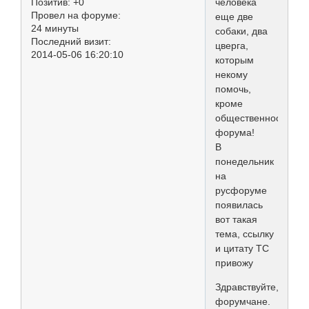
Позитив:
+0
человека
Провел на форуме:
еще две
24 минуты
собаки, два
Последний визит:
цверга,
2014-05-06 16:20:10
которым
некому
помочь,
кроме
общественности
форума!
В
понедельник
на
русфоруме
появилась
вот такая
тема, ссылку
и цитату ТС
привожу
Здравствуйте,
форумчане.