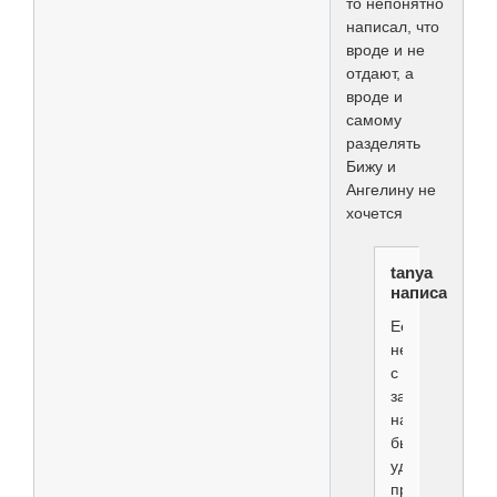
то непонятно
написал, что
вроде и не
отдают, а
вроде и
самому
разделять
Бижу и
Ангелину не
хочется
tanya
написал(а):
Ее
не
с
занятий
надо
было
удалять,а
просто