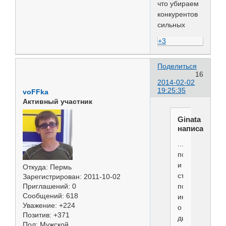
что убираем
конкурентов
сильных
+3
Поделиться
16
2014-02-02
19:25:35
voFFka
Активный участник
Ginata
написал(а):
.....Может,
поэтому
и
Откуда:
Пермь
стоит
Зарегистрирован
: 2011-10-02
поддержать
Приглашений:
0
Сообщений:
618
инициативу
Уважение:
+224
о
Позитив:
+371
дисквале
Пол:
Мужской