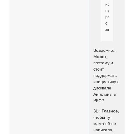
исключать..ка
проф.неприго
работы
с
животными.
Возможно...
Может,
поэтому и
стоит
поддержать
инициативу о
дисквале
Ангелины в
РКФ?
ЗЫ: Главное,
чтобы тут
мама её не
написала,