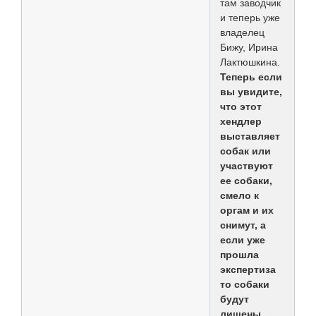
там заводчик
и теперь уже
владелец
Бижу, Ирина
Лактюшкина.
Теперь если
вы увидите,
что этот
хендлер
выставляет
собак или
участвуют
ее собаки,
смело к
оргам и их
снимут, а
если уже
прошла
экспертиза
то собаки
будут
лишены