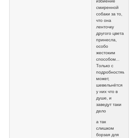
избиение
смиренной
собаки за то,
что она
ленточку
другого цвета
принесла,
особо
жестоким
способом...
Только с
подробностями,
может,
шевельнётся
у них что в
душе, и
заведут таки
дело
а так
слишком
борзая для