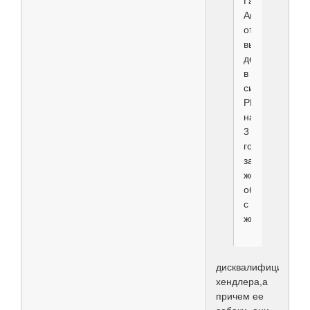
Отредактировано
Наталья85
(2015-04-18
00:34:05)
+2
Поделиться
95
2015-04-18
14:37:43
tanya