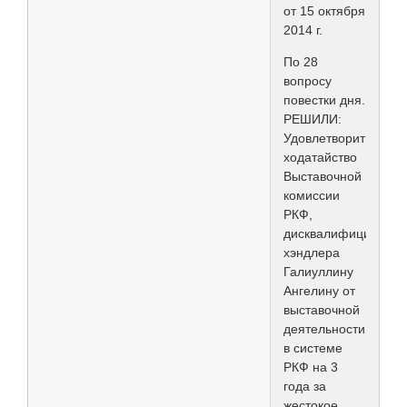
от 15 октября
2014 г.
По 28
вопросу
повестки дня.
РЕШИЛИ:
Удовлетворить
ходатайство
Выставочной
комиссии
РКФ,
дисквалифицироват
хэндлера
Галиуллину
Ангелину от
выставочной
деятельности
в системе
РКФ на 3
года за
жестокое