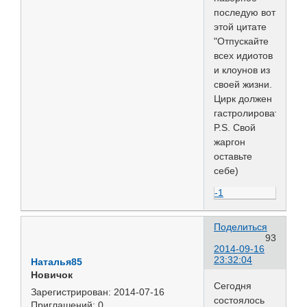
последую вот
этой цитате
"Отпускайте
всех идиотов
и клоунов из
своей жизни.
Цирк должен
гастролировать"
P.S. Свой
жаргон
оставьте
себе)
-1
Поделиться
93
2014-09-16
23:32:04
Наталья85
Новичок
Сегодня
Зарегистрирован
: 2014-07-16
состоялось
Приглашений:
0