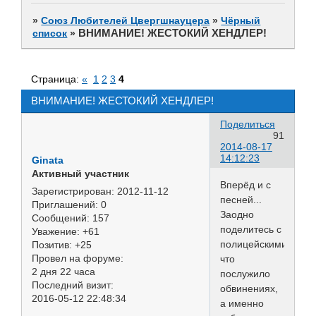
»
Союз Любителей Цвергшнауцера
»
Чёрный
ВНИМАНИЕ! ЖЕСТОКИЙ ХЕНДЛЕР!
список
»
Страница:
«
1
2
3
4
ВНИМАНИЕ! ЖЕСТОКИЙ ХЕНДЛЕР!
Поделиться
91
2014-08-17
14:12:23
Ginata
Активный участник
Вперёд и с
Зарегистрирован
: 2012-11-12
песней...
Приглашений:
0
Заодно
Сообщений:
157
поделитесь с
Уважение:
+61
полицейскими,
Позитив:
+25
Провел на форуме:
что
2 дня 22 часа
послужило
Последний визит:
обвинениях,
2016-05-12 22:48:34
а именно