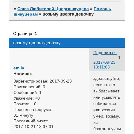
»
Союз Любителей Цвергшнауцера
»
Помощь
возьму цверга девочку
шнауцерам
»
Страница:
1
возьму цверга девочку
Поделиться
1
2017-09-23
19:11:03
emily
Новичок
здравствуйте,
Зарегистрирован
: 2017-09-23
если кто то
Приглашений:
0
выбрасывает
Сообщений:
1
или усыплять
Уважение:
+0
собирается
Позитив:
+0
Провел на форуме:
или хозяин
31 минуту
умер, возьму,
Последний визит:
из
2017-10-21 13:37:31
благополучных