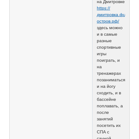
на Дмитровке
https://
дмитровка.фц-
остров.рф/
здесь можно
и в самые
разные
спортивные
игры
поиграть, и
на
тренажерах
позаниматься,
и на йогу
сходить, и в
бассейне
поплавать, а
после
занятий
посетить их
СПА с
сауной,