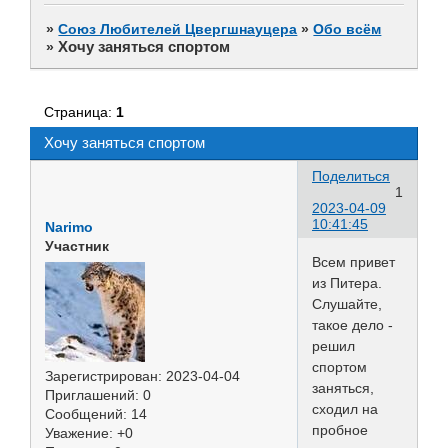
»
Союз Любителей Цвергшнауцера
»
Обо всём
Хочу заняться спортом
»
Страница:
1
Хочу заняться спортом
Поделиться
1
2023-04-09
10:41:45
Narimo
Участник
Всем привет
из Питера.
Слушайте,
такое дело -
решил
спортом
Зарегистрирован
: 2023-04-04
заняться,
Приглашений:
0
сходил на
Сообщений:
14
пробное
Уважение:
+0