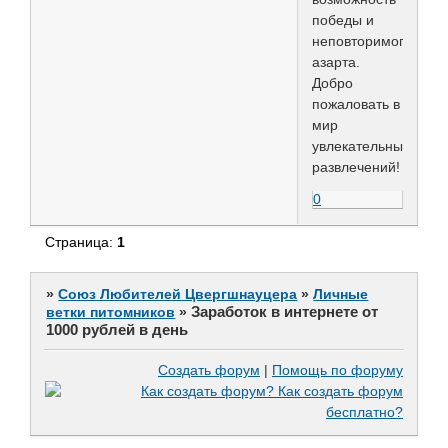
победы и
неповторимого
азарта.
Добро
пожаловать в
мир
увлекательных
развлечений!
0
Страница:
1
»
Союз Любителей Цвергшнауцера
»
Личные
Заработок в интернете от
ветки питомников
»
1000 рублей в день
Создать форум
|
Помощь по форуму