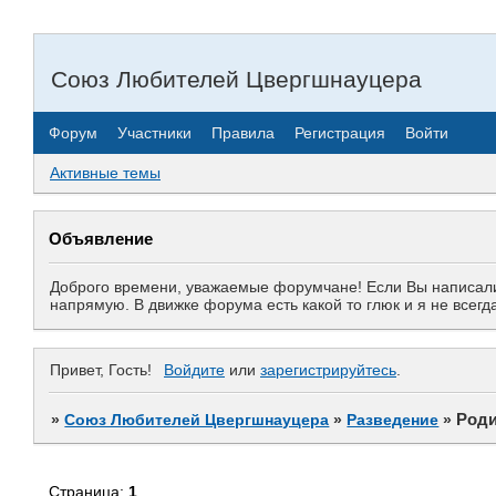
Союз Любителей Цвергшнауцера
Форум
Участники
Правила
Регистрация
Войти
Активные темы
Объявление
Доброго времени, уважаемые форумчане! Если Вы написали 
напрямую. В движке форума есть какой то глюк и я не все
Привет, Гость!
Войдите
или
зарегистрируйтесь
.
Род
»
Союз Любителей Цвергшнауцера
»
Разведение
»
Страница:
1