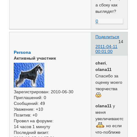
а сбоку как
выглядят?
0
Поделиться
14
2011-04-11
00:01:00
Persona
Активный участник
cheri
,
olana11
Спасибо за
оценку моего
творчества
Зарегистрирован
: 2010-06-30
Приглашений:
0
Сообщений:
49
olana11
у
Уважение:
+10
меня
Позитив:
+0
увеличиваются
Провел на форуме:
но если
14 часов 1 минуту
что-поближе
Последний визит: