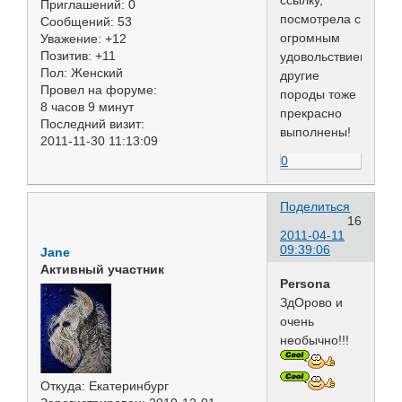
ссылку,
Приглашений:
0
посмотрела с
Сообщений:
53
огромным
Уважение:
+12
Позитив:
+11
удовольствием.
Пол:
Женский
другие
Провел на форуме:
породы тоже
8 часов 9 минут
прекрасно
Последний визит:
выполнены!
2011-11-30 11:13:09
0
Поделиться
16
2011-04-11
09:39:06
Jane
Активный участник
Persona
ЗдОрово и
очень
необычно!!!
Откуда:
Екатеринбург