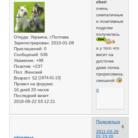
cheri
очень
симпатичные
и позитивные
поделки
получились
Откуда:
Украина, г.Полтава
Зарегистрирован
: 2010-01-08
а у того что
Приглашений:
0
Сообщений:
536
висит на
Уважение:
+98
досточке
Позитив:
+237
даже попка
Пол:
Женский
прорисована,
Возраст:
52
[1974-01-13]
смешной
Провел на форуме:
16 дней 20 часов
0
Последний визит:
2018-08-22 03:12:21
Поделиться
6
2011-03-26
01:23:20
wlanimus