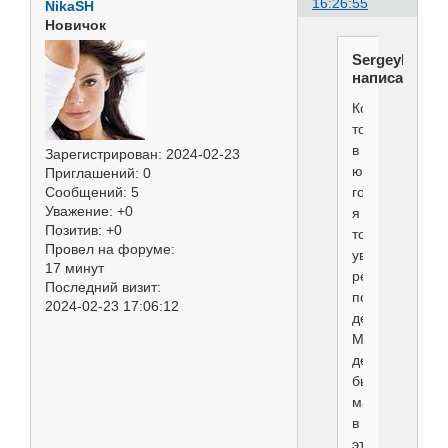
16:26:55
NikaSH
Новичок
SergeyRybak
написал(а):
Когда-
то
в
Зарегистрирован
: 2024-02-23
юные
Приглашений:
0
годы
Сообщений:
5
Уважение:
+0
я
Позитив:
+0
тоже
Провел на форуме:
увлекался
17 минут
резьбой
Последний визит:
по
2024-02-23 17:06:12
дереву.
Мой
дедушка
был
мастером
в
этом