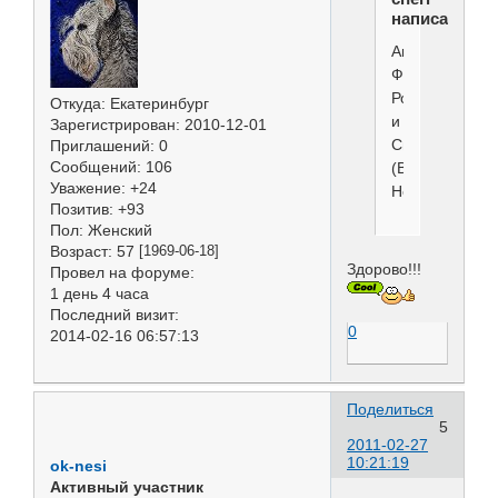
написал(а):
Авторы
Федоровы
Ромил
Откуда:
Екатеринбург
и
Зарегистрирован
: 2010-12-01
Светлана
Приглашений:
0
Сообщений:
106
(Великий
Уважение:
+24
Новгород)
Позитив:
+93
Пол:
Женский
Возраст:
57
[1969-06-18]
Здорово!!!
Провел на форуме:
1 день 4 часа
Последний визит:
0
2014-02-16 06:57:13
Поделиться
5
2011-02-27
10:21:19
ok-nesi
Активный участник