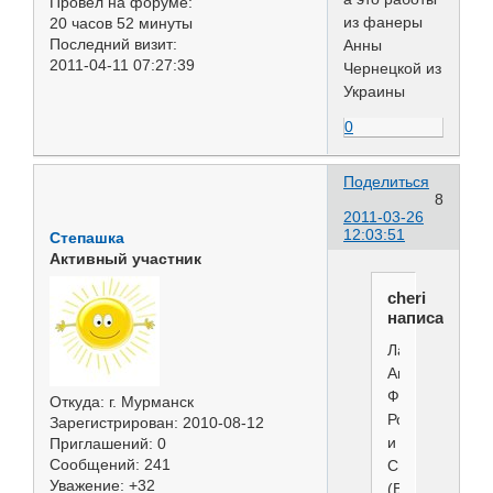
Провел на форуме:
из фанеры
20 часов 52 минуты
Последний визит:
Анны
2011-04-11 07:27:39
Чернецкой из
Украины
0
Поделиться
8
2011-03-26
12:03:51
Степашка
Активный участник
cheri
написал(а):
Ламинат.
Авторы
Федоровы
Откуда:
г. Мурманск
Ромил
Зарегистрирован
: 2010-08-12
и
Приглашений:
0
Сообщений:
241
Светлана
Уважение:
+32
(Великий