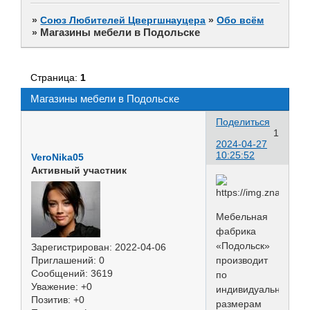
»
Союз Любителей Цвергшнауцера
»
Обо всём
Магазины мебели в Подольске
»
Страница:
1
Магазины мебели в Подольске
Поделиться
1
2024-04-27
10:25:52
VeroNika05
Активный участник
Мебельная
фабрика
«Подольск»
Зарегистрирован
: 2022-04-06
Приглашений:
0
производит
Сообщений:
3619
по
Уважение:
+0
индивидуальным
Позитив:
+0
размерам