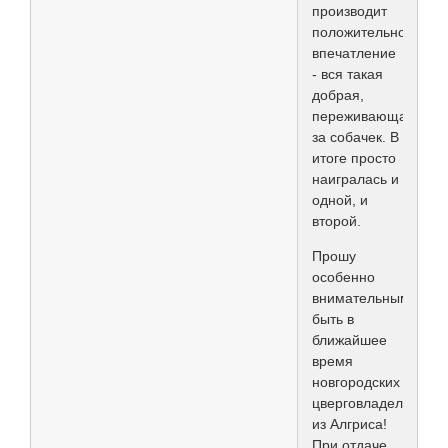
производит
положительное
впечатление
- вся такая
добрая,
переживающая
за собачек. В
итоге просто
наигралась и
одной, и
второй.
Прошу
особенно
внимательными
быть в
ближайшее
время
новгородских
цверговладельцев
из Алгриса!
При отдаче