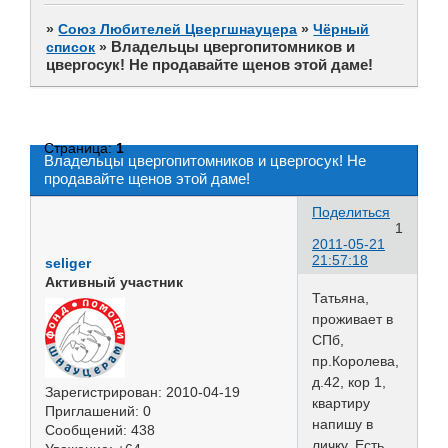
»
Союз Любителей Цвергшнауцера
»
Чёрный
Владельцы цвергопитомников и
список
»
цвергосук! Не продавайте щенов этой даме!
Страница:
1
Владельцы цвергопитомников и цвергосук! Не
продавайте щенов этой даме!
Поделиться
1
2011-05-21
21:57:18
seliger
Активный участник
Татьяна,
проживает в
СПб,
пр.Королева,
д.42, кор 1,
Зарегистрирован
: 2010-04-19
квартиру
Приглашений:
0
напишу в
Сообщений:
438
личку. Есть