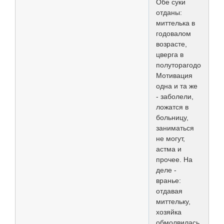
Обе суки
отданы:
миттелька в
годовалом
возрасте,
цверга в
полуторагодовалом.
Мотивация
одна и та же
- заболели,
ложатся в
больницу,
заниматься
не могут,
астма и
прочее. На
деле -
вранье:
отдавая
миттельку,
хозяйка
обмолвилась,