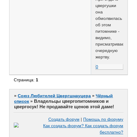
цвергушки
она
обмолвилась
об этом
питомнике -
видимо,
присматривает
очередную
жертву.
0
Страница:
1
»
Союз Любителей Цвергшнауцера
»
Чёрный
Владельцы цвергопитомников и
список
»
цвергосук! Не продавайте щенов этой даме!
Создать форум
|
Помощь по форуму