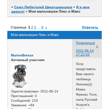
»
Союз Любителей Цвергшнауцера
»
Я и мои
Мои мальчишки Лекс и Макс
цверги!
»
Страница:
1
2
3
…
9
»
Ответить
Мои мальчишки Лекс и Макс
Поделиться
1
2011-06-14
17:22:43
MarineBreeze
Активный участник
Хочу
представить
Вам своего
любимца
Лексика)))
Мама
Зарегистрирован
: 2011-06-14
Френис Тося,
Приглашений:
0
папа Русский
Сообщений:
219
Асорти'к
Уважение:
+84