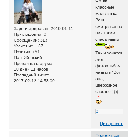
Фотки
классные,
мальчишка
Ваш
смотрится на
Зарегистрирован
: 2010-01-11
них таким
Приглашений:
0
счастливым!
Сообщений:
313
Уважение:
+57
Позитив:
+51
Так и хочется
Пол:
Женский
этот
Провел на форуме:
фотоальбом
10 дней 11 часов
назвать "Вот
Последний визит:
оно,
2017-02-12 14:53:00
цвержиное
счастье"))))
0
Цитировать
Поделиться