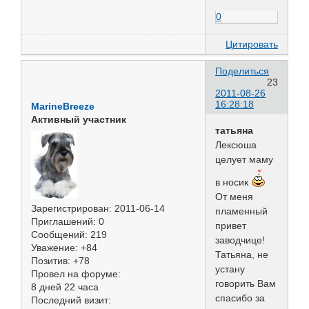
0
Цитировать
Поделиться
23
2011-08-26
16:28:18
MarineBreeze
Активный участник
татьяна
Лексюша
целует маму
в носик
От меня
Зарегистрирован
: 2011-06-14
пламенный
Приглашений:
0
привет
Сообщений:
219
заводчице!
Уважение:
+84
Татьяна, не
Позитив:
+78
устану
Провел на форуме:
говорить Вам
8 дней 22 часа
спасибо за
Последний визит: