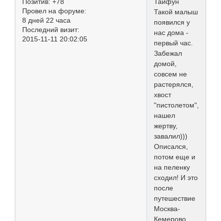
Позитив:
+78
Тайфун
Провел на форуме:
Такой малыш
8 дней 22 часа
появился у
Последний визит:
нас дома -
2015-11-11 20:02:05
первый час.
Забежал
домой,
совсем не
растерялся,
хвост
"пистолетом",
нашел
жертву,
завалил)))
Описался,
потом еще и
на пеленку
сходил! И это
после
путешествие
Москва-
Кемерово