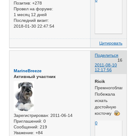
Позитив:
+278
Провел на форуме:
1 месяц 12 дней
Последний визит:
2018-01-30 22:47:54
Цитировать
Поделиться
16
2011-08-10
12:17:56
MarineBreeze
Активный участник
Ricik
Премногоблагодарна
Побежала
искать
достойную
косточку
Зарегистрирован
: 2011-06-14
Приглашений:
0
0
Сообщений:
219
Уважение:
+84