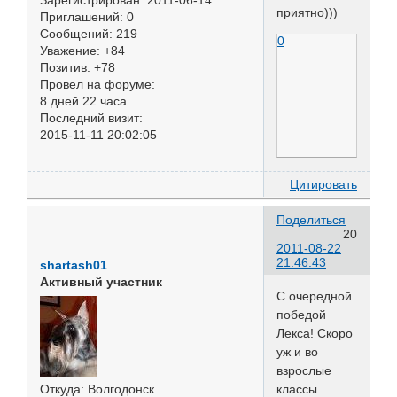
Зарегистрирован
: 2011-06-14
приятно)))
Приглашений:
0
Сообщений:
219
0
Уважение:
+84
Позитив:
+78
Провел на форуме:
8 дней 22 часа
Последний визит:
2015-11-11 20:02:05
Цитировать
Поделиться
20
2011-08-22
21:46:43
shartash01
Активный участник
С очередной
победой
Лекса! Скоро
уж и во
взрослые
Откуда:
Волгодонск
классы