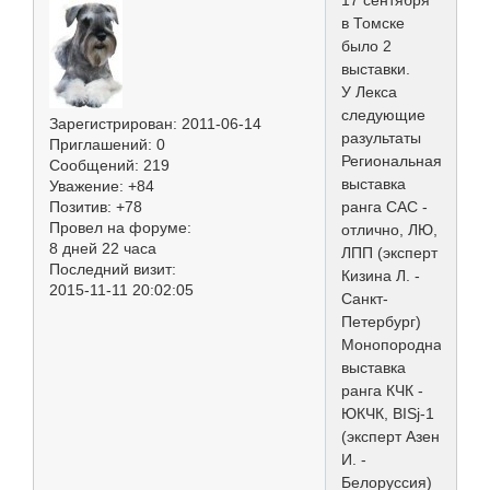
в Томске
было 2
выставки.
У Лекса
следующие
Зарегистрирован
: 2011-06-14
разультаты
Приглашений:
0
Региональная
Сообщений:
219
выставка
Уважение:
+84
Позитив:
+78
ранга САС -
Провел на форуме:
отлично, ЛЮ,
8 дней 22 часа
ЛПП (эксперт
Последний визит:
Кизина Л. -
2015-11-11 20:02:05
Санкт-
Петербург)
Монопородная
выставка
ранга КЧК -
ЮКЧК, BISj-1
(эксперт Азен
И. -
Белоруссия)