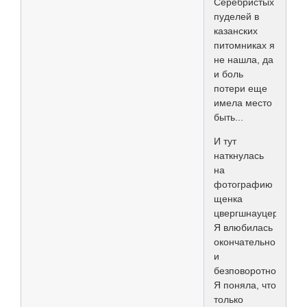
Серебристых
пуделей в
казанских
питомниках я
не нашла, да
и боль
потери еще
имела место
быть...
И тут
наткнулась
на
фотографию
щенка
цвергшнауцера...
Я влюбилась
окончательно
и
безповоротно...
Я поняла, что
только