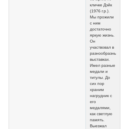
кличке Дэйк
(1976 г.р.).
Мы прожили
с ним
достаточно
яркую жизнь.
Он
участвовал в
разнообразных
выставках.
Имел разные
медали и
титулы. До
сих пор
храним
нагрудник с
его
медалями,
как светлую
память.
Выезжал