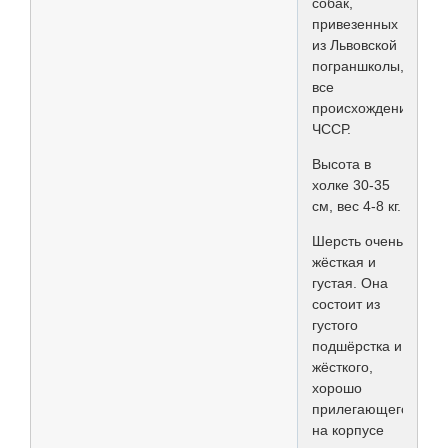
собак,
привезенных
из Львовской
пограншколы,
все
происхождения
ЧССР.
Высота в
холке 30-35
см, вес 4-8 кг.
Шерсть очень
жёсткая и
густая. Она
состоит из
густого
подшёрстка и
жёсткого,
хорошо
прилегающего
на корпусе