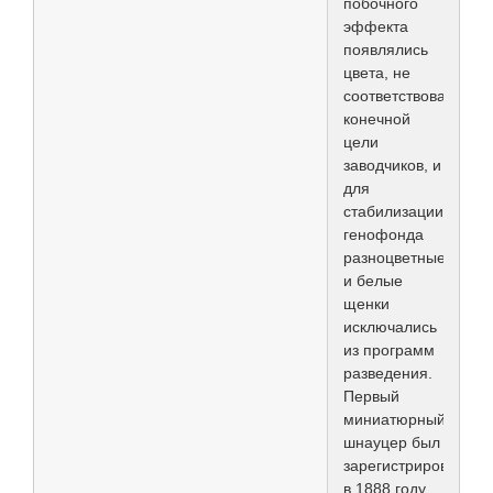
побочного
эффекта
появлялись
цвета, не
соответствовавшие
конечной
цели
заводчиков, и
для
стабилизации
генофонда
разноцветные
и белые
щенки
исключались
из программ
разведения.
Первый
миниатюрный
шнауцер был
зарегистрирован
в 1888 году,