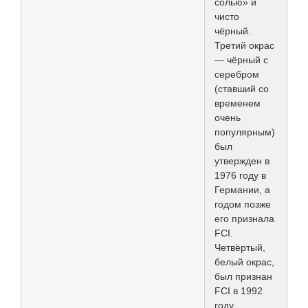
солью» и
чисто
чёрный.
Третий окрас
— чёрный с
серебром
(ставший со
временем
очень
популярным)
был
утвержден в
1976 году в
Германии, а
годом позже
его признала
FCI.
Четвёртый,
белый окрас,
был признан
FCI в 1992
году.