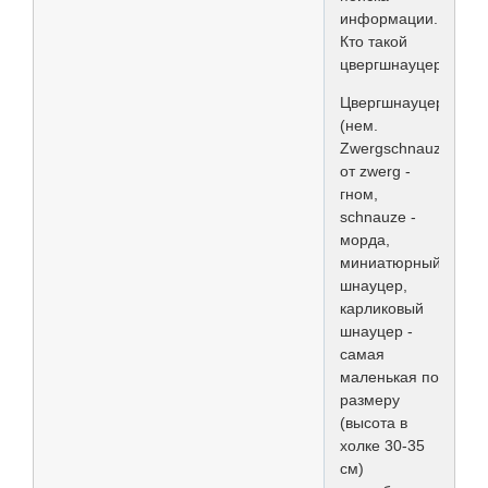
информации.
Кто такой
цвергшнауцер.
Цвергшнауцер
(нем.
Zwergschnauzer
от zwerg -
гном,
schnauze -
морда,
миниатюрный
шнауцер,
карликовый
шнауцер -
самая
маленькая по
размеру
(высота в
холке 30-35
см)