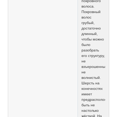
покровного
волоса.
Покровный
волос
грубый,
достаточно
длинный,
чтобы можно
было
разобрать
его структуру,
не
взъерошенный,
не
волнистый.
Шерсть на
конечностях
имеет
предрасположеннос
быть не
настолько
жёсткой. На