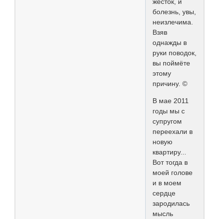
жесток, и
болезнь, увы,
неизлечима.
Взяв
однажды в
руки поводок,
вы поймёте
этому
причину. ©
В мае 2011
годы мы с
супругом
переехали в
новую
квартиру...
Вот тогда в
моей голове
и в моем
сердце
зародилась
мысль