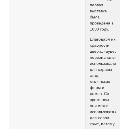
первая
выставка
была
проведена в
1899 году.
Благодаря их
храбрости
цвергшнауцеры
первоначально
использовались
для охраны
стад,
маленьких
ферм и
домов. Со
временем
они стали
использоваться
для ловли
крыс, потому