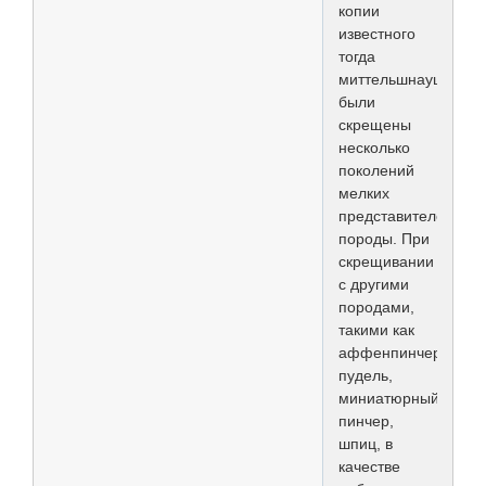
копии
известного
тогда
миттельшнауцера
были
скрещены
несколько
поколений
мелких
представителей
породы. При
скрещивании
с другими
породами,
такими как
аффенпинчер,
пудель,
миниатюрный
пинчер,
шпиц, в
качестве