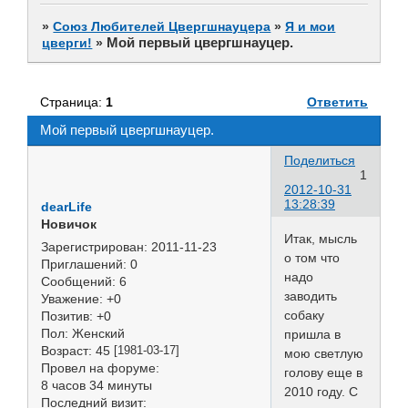
»
Союз Любителей Цвергшнауцера
»
Я и мои
Мой первый цвергшнауцер.
цверги!
»
Страница:
1
Ответить
Мой первый цвергшнауцер.
Поделиться
1
2012-10-31
13:28:39
dearLife
Новичок
Итак, мысль
Зарегистрирован
: 2011-11-23
о том что
Приглашений:
0
надо
Сообщений:
6
заводить
Уважение:
+0
собаку
Позитив:
+0
Пол:
Женский
пришла в
Возраст:
45
[1981-03-17]
мою светлую
Провел на форуме:
голову еще в
8 часов 34 минуты
2010 году. С
Последний визит: