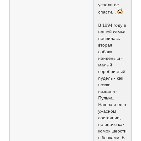
успели ее
спасти...
В 1994 году в
нашей семье
появилась
вторая
собака
найденыш -
малый
серебристый
пудель - как
позже
назвали -
Пулька.
Нашла я ее в
ужасном
состоянии,
не иначе как
комок шерсти
с блохами. В