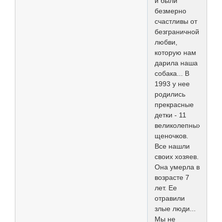
и были
безмерно
счастливы от
безграничной
любви,
которую нам
дарила наша
собака... В
1993 у нее
родились
прекрасные
детки - 11
великолепных
щеночков.
Все нашли
своих хозяев.
Она умерла в
возрасте 7
лет. Ее
отравили
злые люди...
Мы не