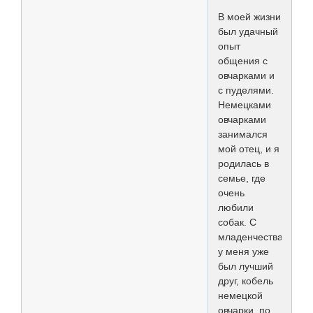
В моей жизни
был удачный
опыт
общения с
овчарками и
с пуделями.
Немецками
овчарками
занимался
мой отец, и я
родилась в
семье, где
очень
любили
собак. С
младенчества
у меня уже
был лучший
друг, кобель
немецкой
овчарки, по