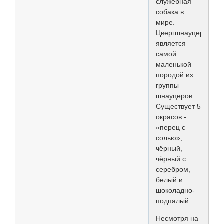
служебная
собака в
мире.
Цвергшнауцер
является
самой
маленькой
породой из
группы
шнауцеров.
Существует 5
окрасов -
«перец с
солью»,
чёрный,
чёрный с
серебром,
белый и
шоколадно-
подпалый.
Несмотря на