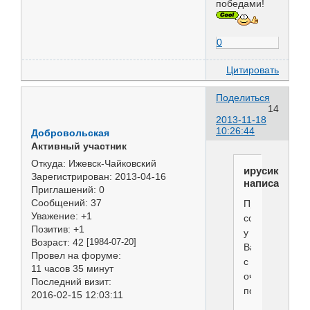
победами!
0
Цитировать
Поделиться
14
2013-11-18
10:26:44
Добровольская
Активный участник
Откуда:
Ижевск-Чайковский
ирусик
Зарегистрирован
: 2013-04-16
написал(а):
Приглашений:
0
Сообщений:
37
Приятная
Уважение:
+1
собачка
Позитив:
+1
у
Возраст:
42
[1984-07-20]
Вас.Поздравл
Провел на форуме:
с
11 часов 35 минут
очередными
Последний визит:
победами!
2016-02-15 12:03:11