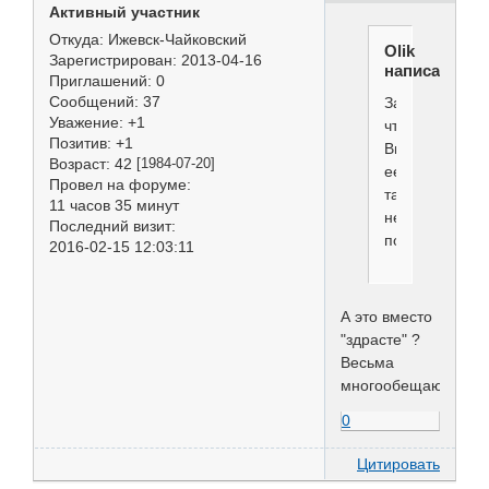
Активный участник
Откуда:
Ижевск-Чайковский
Olik
Зарегистрирован
: 2013-04-16
написал(а):
Приглашений:
0
Сообщений:
37
За
Уважение:
+1
что
Позитив:
+1
Вы
Возраст:
42
[1984-07-20]
ее
Провел на форуме:
так
11 часов 35 минут
не
Последний визит:
полюбили???
2016-02-15 12:03:11
А это вместо
"здрасте" ?
Весьма
многообещающе.
0
Цитировать