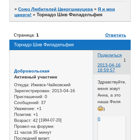
»
Союз Любителей Цвергшнауцера
»
Я и мои
Торнадо Шив Филадельфия
цверги!
»
Страница:
1
Ответить
Торнадо Шив Филадельфия
Поделиться
1
2013-04-16
18:59:57
Добровольская
Активный участник
Здравствуйте,
Откуда:
Ижевск-Чайковский
меня зовут
Зарегистрирован
: 2013-04-16
Анна, а это
Приглашений:
0
наша Филя
Сообщений:
37
Уважение:
+1
)
Позитив:
+1
0
Возраст:
42
[1984-07-20]
Провел на форуме:
11 часов 35 минут
Последний визит: