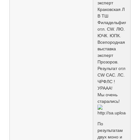
эксперт
Краковская Л
В ТШ
Филадельфия
отл. CW. ЛЮ.
ЮЧК. ЮПК.
Всепородная
выставка
эксперт
Прозоров.
Результат отл
CW CAC. ЛС.
ЧРФЛС !
УРААА!
Мы очень
старались!
По
результатам
двух моно и