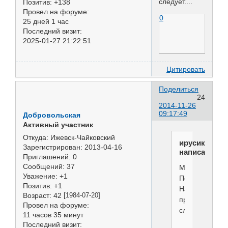
следует....
Позитив:
+138
Провел на форуме:
0
25 дней 1 час
Последний визит:
2025-01-27 21:22:51
Цитировать
Поделиться
24
2014-11-26
09:17:49
Добровольская
Активный участник
Откуда:
Ижевск-Чайковский
ирусик
Зарегистрирован
: 2013-04-16
написал(а):
Приглашений:
0
Сообщений:
37
Молодцы!
Уважение:
+1
Поздравляю!
Позитив:
+1
Надеемся
Возраст:
42
[1984-07-20]
продолжение
Провел на форуме:
следует....
11 часов 35 минут
Последний визит: