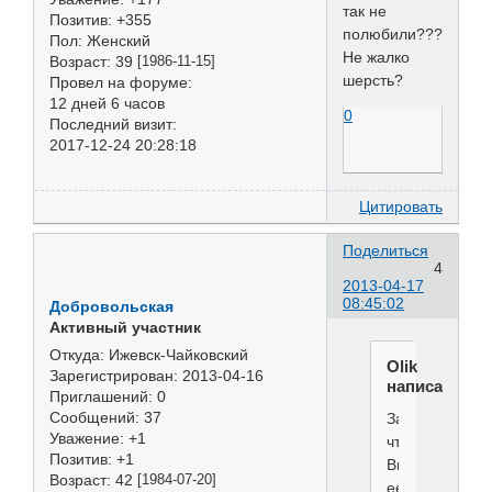
так не
Позитив:
+355
полюбили???
Пол:
Женский
Не жалко
Возраст:
39
[1986-11-15]
шерсть?
Провел на форуме:
12 дней 6 часов
0
Последний визит:
2017-12-24 20:28:18
Цитировать
Поделиться
4
2013-04-17
08:45:02
Добровольская
Активный участник
Откуда:
Ижевск-Чайковский
Olik
Зарегистрирован
: 2013-04-16
написал(а):
Приглашений:
0
Сообщений:
37
За
Уважение:
+1
что
Позитив:
+1
Вы
Возраст:
42
[1984-07-20]
ее