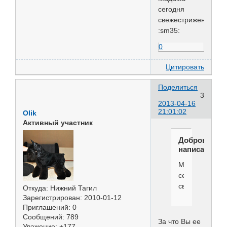
сегодня
свежестриженая
:sm35:
0
Цитировать
Поделиться
3
2013-04-16
21:01:02
Olik
Активный участник
Добровольс
написал(а):
Мадама
сегодня
свежестрижен
Откуда:
Нижний Тагил
Зарегистрирован
: 2010-01-12
Приглашений:
0
Сообщений:
789
За что Вы ее
Уважение:
+177