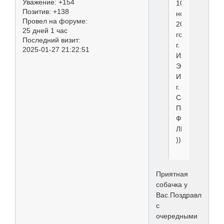
Уважение:
+154
10
Позитив:
+138
ноября
Провел на форуме:
2013
25 дней 1 час
года
Последний визит:
г.
2025-01-27 21:22:51
Ижевск
Экперт
Иванова
г.
Санкт
Петербург.
Филадельфия
ЛПП
))
Приятная
собачка у
Вас.Поздравляю
с
очередными