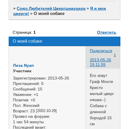
»
Союз Любителей Цвергшнауцера
»
Я и мои
О моей собаке
цверги!
»
Страница:
1
Ответить
О моей собаке
Поделиться
1
2013-05-26
15:11:55
Лиза Nyan
Участник
Его зовут
Зарегистрирован
: 2013-05-26
Граф Монте
Приглашений:
0
Кристо
Сообщений:
15
милый цверг
Уважение:
+1
няшка:-)
Позитив:
+0
Пол:
Женский
Собака с
Возраст:
23
[2002-10-29]
длинной
Провел на форуме:
бородой 15
1 час 54 минуты
см
Последний визит: