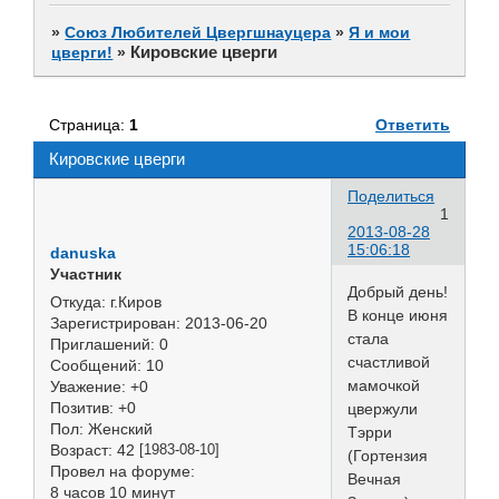
»
Союз Любителей Цвергшнауцера
»
Я и мои
Кировские цверги
цверги!
»
Страница:
1
Ответить
Кировские цверги
Поделиться
1
2013-08-28
15:06:18
danuska
Участник
Добрый день!
Откуда:
г.Киров
В конце июня
Зарегистрирован
: 2013-06-20
стала
Приглашений:
0
счастливой
Сообщений:
10
мамочкой
Уважение:
+0
Позитив:
+0
цвержули
Пол:
Женский
Тэрри
Возраст:
42
[1983-08-10]
(Гортензия
Провел на форуме:
Вечная
8 часов 10 минут