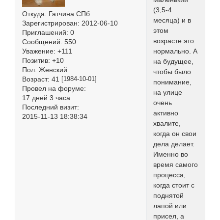
(3,5-4
Откуда:
Гатчина СПб
месяца) и в
Зарегистрирован
: 2012-06-10
этом
Приглашений:
0
возрасте это
Сообщений:
550
нормально. А
Уважение:
+111
Позитив:
+10
на будущее,
Пол:
Женский
чтобы было
Возраст:
41
[1984-10-01]
понимание,
Провел на форуме:
на улице
17 дней 3 часа
очень
Последний визит:
активно
2015-11-13 18:38:34
хвалите,
когда он свои
дела делает.
Именно во
время самого
процесса,
когда стоит с
поднятой
лапой или
присел, а