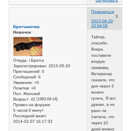
Цитировать
Поделиться
3
2013-09-20
10:04:58
Братчаночка
Новичок
Тайгер,
спасибо.
Вчера
поставили
Откуда:
г.Братск
вторую
Зарегистрирован
: 2013-09-20
прививку.
Приглашений:
0
Ветеринар
Сообщений:
6
сказала, что
Уважение:
+0
дня через 3
Позитив:
+0
можно
Пол:
Женский
гулять. Я вот
Возраст:
42
[1983-09-14]
думаю, а не
Провел на форуме:
5 часов 0 минут
рано ли
Последний визит:
(читала, что
2014-02-07 16:17:33
через 10
дней можно