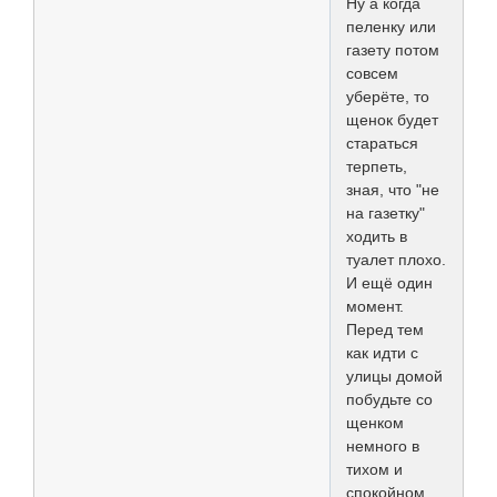
Ну а когда
пеленку или
газету потом
совсем
уберёте, то
щенок будет
стараться
терпеть,
зная, что "не
на газетку"
ходить в
туалет плохо.
И ещё один
момент.
Перед тем
как идти с
улицы домой
побудьте со
щенком
немного в
тихом и
спокойном