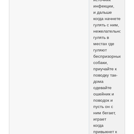
инфекции,
и дальше
когда начнете
гулять с ним,
нежелательно
гулять в
местах где
гуляют
беспризорные
собаки,
приучайте к
поводку так-
дома
одевайте
ошейник и
поводок и
пусть он с
ним бегает,
играет
когда
привыкнет к