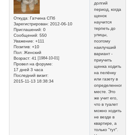
долгий
период, когда
щенок
Откуда:
Гатчина СПб
научится
Зарегистрирован
: 2012-06-10
терпеть до
Приглашений:
0
улицы,
Сообщений:
550
поэтому
Уважение:
+111
Позитив:
+10
наилучший
Пол:
Женский
вариант -
Возраст:
41
[1984-10-01]
приучить
Провел на форуме:
щенка ходить
17 дней 3 часа
на пелёнку
Последний визит:
или газету в
2015-11-13 18:38:34
определенном
месте. Это
же учит его,
что в туалет
можно ходить
не везде в
квартире, а
только "тут".