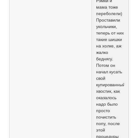
Рэмки и
мама тоже
переболели)
Проставили
укольчики,
теперь от них
такие шишки
на холке, аж
жалко
беднягу.
Потом он
начал кусать
свой
купированный
хвостик, как
оказалось
надо было
просто
почистить
попу, после
этой
процедуры