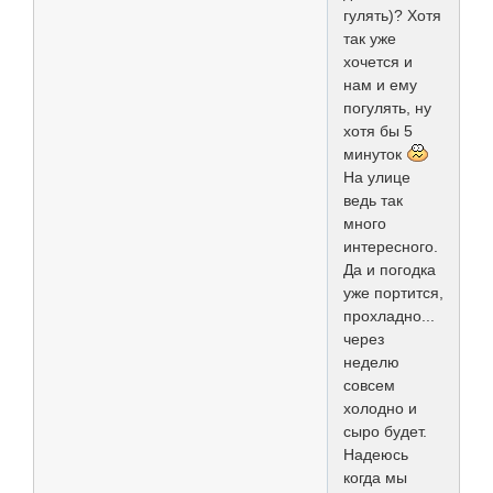
гулять)? Хотя
так уже
хочется и
нам и ему
погулять, ну
хотя бы 5
минуток
На улице
ведь так
много
интересного.
Да и погодка
уже портится,
прохладно...
через
неделю
совсем
холодно и
сыро будет.
Надеюсь
когда мы