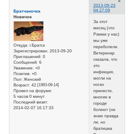
4
2013-09-23
04:27:09
Братчаночка
Новичок
За этот
месяц (что
Рэмми у нас)
мы уже
Откуда:
г.Братск
переболели.
Зарегистрирован
: 2013-09-20
Ветеринар
Приглашений:
0
сказала, что
Сообщений:
6
это
Уважение:
+0
инфекция,
Позитив:
+0
могли на
Пол:
Женский
ногах
Возраст:
42
[1983-09-14]
принести,
Провел на форуме:
5 часов 0 минут
многие в
Последний визит:
городе
2014-02-07 16:17:33
болеют (не
знаю правда
ли, но
братишка