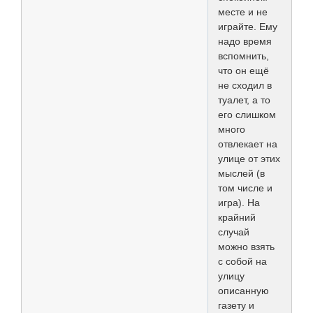
месте и не
играйте. Ему
надо время
вспомнить,
что он ещё
не сходил в
туалет, а то
его слишком
много
отвлекает на
улице от этих
мыслей (в
том числе и
игра). На
крайний
случай
можно взять
с собой на
улицу
описанную
газету и