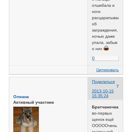
отшибала и
ноги
расцарапывала
об
заграждения,
ночью даже
упала, забыв
о них
0
Цитировать
Поделиться
7
2013-10-15
15:35:24
Олиана
Активный участник
Братчаночка
,
во-первых
щенок ещё
ОООООчень
маленький