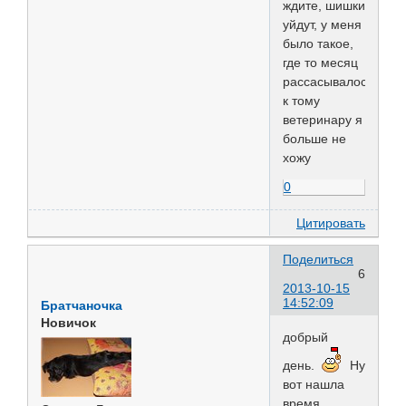
ждите, шишки
уйдут, у меня
было такое,
где то месяц
рассасывалось,
к тому
ветеринару я
больше не
хожу
0
Цитировать
Поделиться
6
2013-10-15
14:52:09
Братчаночка
Новичок
добрый
день.
Ну
вот нашла
время