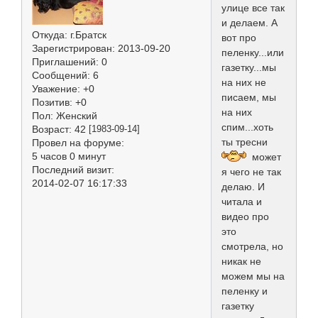
улице все так
и делаем. А
Откуда:
г.Братск
вот про
Зарегистрирован
: 2013-09-20
пеленку...или
Приглашений:
0
газетку...мы
Сообщений:
6
на них не
Уважение:
+0
писаем, мы
Позитив:
+0
на них
Пол:
Женский
спим...хоть
Возраст:
42
[1983-09-14]
ты тресни
Провел на форуме:
5 часов 0 минут
может
Последний визит:
я чего не так
2014-02-07 16:17:33
делаю. И
читала и
видео про
это
смотрела, но
никак не
можем мы на
пеленку и
газетку