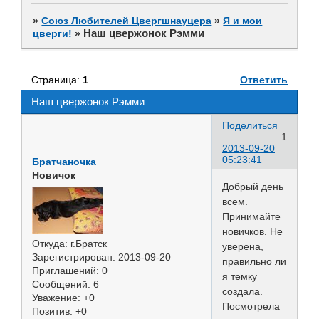
»
Союз Любителей Цвергшнауцера
»
Я и мои
Наш цвержонок Рэмми
цверги!
»
Страница:
1
Ответить
Наш цвержонок Рэмми
Поделиться
1
2013-09-20
05:23:41
Братчаночка
Новичок
Добрый день
всем.
Принимайте
новичков. Не
Откуда:
г.Братск
уверена,
Зарегистрирован
: 2013-09-20
правильно ли
Приглашений:
0
я темку
Сообщений:
6
создала.
Уважение:
+0
Посмотрела
Позитив:
+0