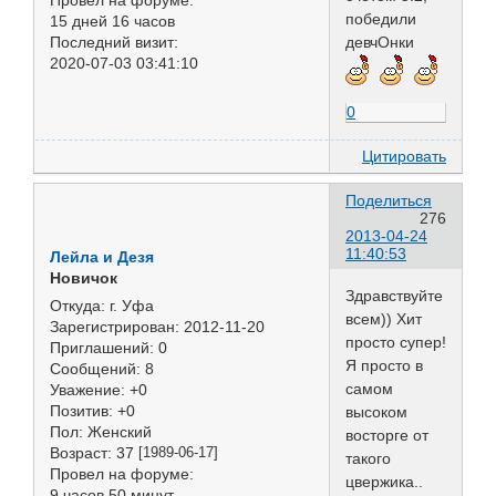
Провел на форуме:
победили
15 дней 16 часов
Последний визит:
девчОнки
2020-07-03 03:41:10
0
Цитировать
Поделиться
276
2013-04-24
11:40:53
Лейла и Дезя
Новичок
Здравствуйте
Откуда:
г. Уфа
всем)) Хит
Зарегистрирован
: 2012-11-20
просто супер!
Приглашений:
0
Я просто в
Сообщений:
8
самом
Уважение:
+0
Позитив:
+0
высоком
Пол:
Женский
восторге от
Возраст:
37
[1989-06-17]
такого
Провел на форуме:
цвержика..
9 часов 50 минут