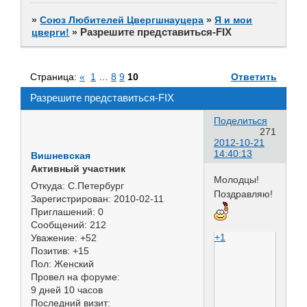
»
Союз Любителей Цвергшнауцера
»
Я и мои
Разрешите представиться-FIX
цверги!
»
Страница:
«
1
…
8
9
10
Ответить
Разрешите представиться-FIX
Поделиться
271
2012-10-21
14:40:13
Вишневская
Активный участник
Молодцы!
Откуда:
С.Петербург
Поздравляю!
Зарегистрирован
: 2010-02-11
Приглашений:
0
Сообщений:
212
+1
Уважение:
+52
Позитив:
+15
Пол:
Женский
Провел на форуме:
9 дней 10 часов
Последний визит: