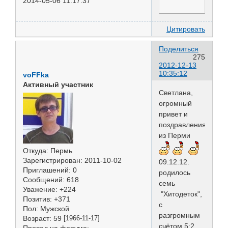
2014-05-06 11:17:37
Цитировать
Поделиться
275
2012-12-13
10:35:12
voFFka
Активный участник
Светлана,
огромный
привет и
поздравления
из Перми
Откуда:
Пермь
Зарегистрирован
: 2011-10-02
09.12.12.
Приглашений:
0
родилось
Сообщений:
618
семь
Уважение:
+224
"Хитодеток",
Позитив:
+371
с
Пол:
Мужской
разгромным
Возраст:
59
[1966-11-17]
счётом 5:2,