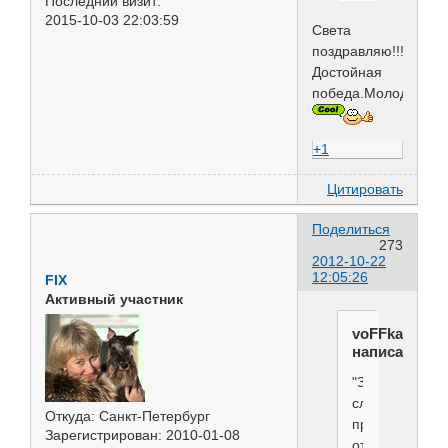
Последний визит:
2015-10-03 22:03:59
Света
поздравляю!!!
Достойная
победа.Молодцы
+1
Цитировать
Поделиться
273
2012-10-22
12:05:26
FIX
Активный участник
voFFka
написал(а):
"За
слова
Откуда:
Санкт-Петербург
приходиться
Зарегистрирован
: 2010-01-08
отвечать"