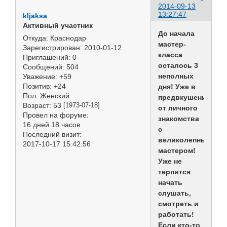
2014-09-13
13:27:47
kljaksa
Активный участник
До начала
Откуда:
Краснодар
мастер-
Зарегистрирован
: 2010-01-12
класса
Приглашений:
0
осталось 3
Сообщений:
504
неполных
Уважение:
+59
Позитив:
+24
дня! Уже в
Пол:
Женский
предвкушении
Возраст:
53
[1973-07-18]
от личного
Провел на форуме:
знакомства
16 дней 18 часов
с
Последний визит:
великолепным
2017-10-17 15:42:56
мастером!
Уже не
терпится
начать
слушать,
смотреть и
работать!
Если кто-то