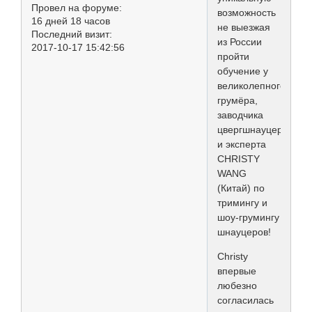
Провел на форуме:
возможность
16 дней 18 часов
не выезжая
Последний визит:
из России
2017-10-17 15:42:56
пройти
обучение у
великолепного
грумёра,
заводчика
цвергшнауцеров
и эксперта
CHRISTY
WANG
(Китай) по
тримингу и
шоу-грумингу
шнауцеров!
Christy
впервые
любезно
согласилась