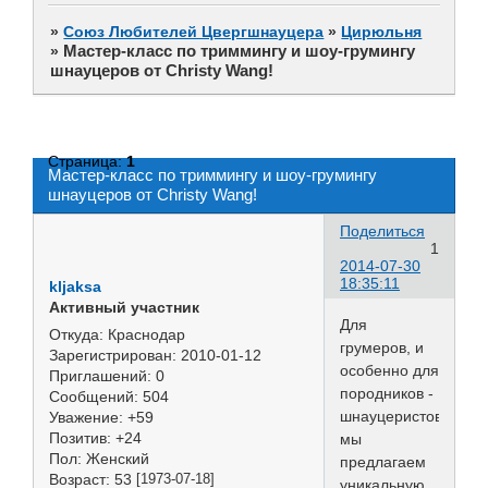
»
Союз Любителей Цвергшнауцера
»
Цирюльня
Мастер-класс по триммингу и шоу-грумингу
»
шнауцеров от Christy Wang!
Страница:
1
Мастер-класс по триммингу и шоу-грумингу
шнауцеров от Christy Wang!
Поделиться
1
2014-07-30
18:35:11
kljaksa
Активный участник
Для
Откуда:
Краснодар
грумеров, и
Зарегистрирован
: 2010-01-12
особенно для
Приглашений:
0
породников -
Сообщений:
504
шнауцеристов
Уважение:
+59
Позитив:
+24
мы
Пол:
Женский
предлагаем
Возраст:
53
[1973-07-18]
уникальную